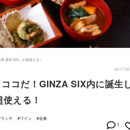
座 真田 SIX』が超使える！
2017.05
コだ！GINZA SIX内に誕生
が超使える！
#ランチ
#ワイン
#会食
1