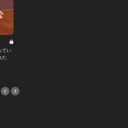
8
男と女の答えあわせ【A】 Vol.308
ってい
結婚願望ゼロだった27歳男性が、交
れた
際2年で突然プロポーズ。彼の心が
変わった“理由”とは
#小説