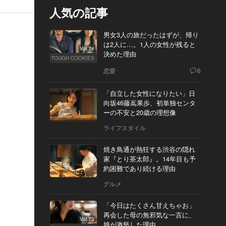
人気の記事
男女3人の旅だったはずが、帰り
は2人に…。1人の女性が残ると
Vol.74
決めた理由
TOUGH COOKIES
恋愛
6
「自立した女性になりたい」日
向坂46藤嶌果歩、初単独センタ
ーの不安と20歳の理想像
ライフスタイル
焼き鳥通が熱狂する渋谷の隠れ
家『とり茶太郎』。14年目も予
約困難であり続ける理由
グルメ
「今日はたくさん甘えちゃお」
再会した母の無邪気な一言に、
Vol.73
娘が激怒した理由