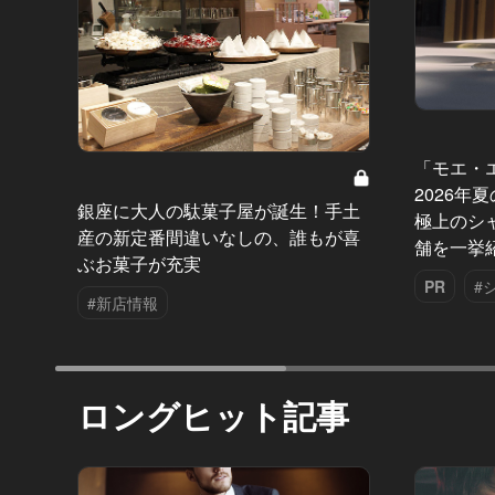
「モエ・
2026年
銀座に大人の駄菓子屋が誕生！手土
極上のシ
産の新定番間違いなしの、誰もが喜
舗を一挙
ぶお菓子が充実
PR
#
#新店情報
ロングヒット記事