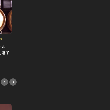
3
夕方からずっとお肉の事を考えてる貴方
へ Vol.8
ォルニ
都心で食べたら量は半分、値段は
え？５
を魅了
倍！1回は行っておきたい浅草焼肉
い！赤
の超人気店３選
ューを
#焼肉
#中華