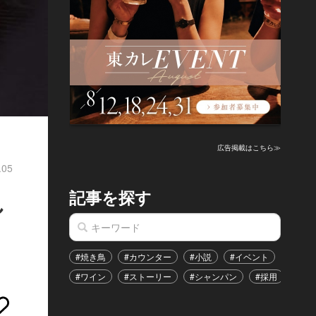
広告掲載はこちら≫
.05
記事を探す
し
#焼き鳥
#カウンター
#小説
#イベント
#港区
#ワイン
#ストーリー
#シャンパン
#採用
#恋