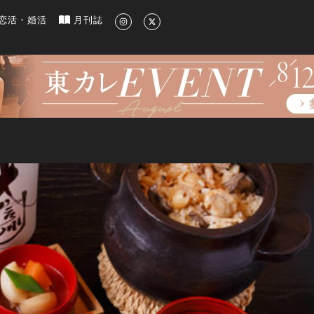
新のグルメ、洗練されたライフスタイル情報
恋活・婚活
月刊誌