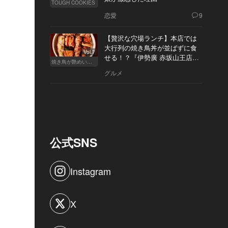
TOUGH COOKIES
恋愛
9
【贅沢な穴場ランチ】本店では
大行列の焼き鳥丼が並ばずに食
Vol.7
せる！？『伊勢廣 赤坂山王店』
焼き鳥が艶めいてきた
へ
グルメ
公式SNS
Instagram
X