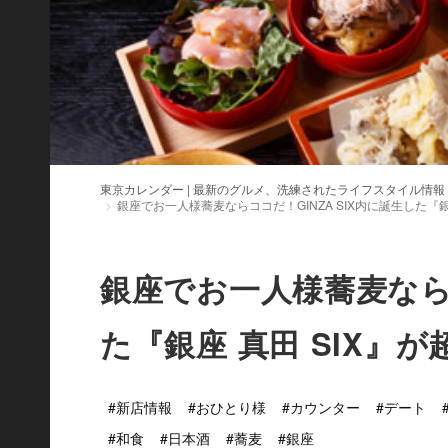
東京カレンダー | 最新のグルメ、洗練されたライフスタイル情報
銀座でお一人様蕎麦ならココだ！GINZA SIX内に誕生した『銀
銀座でお一人様蕎麦ならコ
た『銀座 真田 SIX』
#新店情報
#おひとり様
#カウンター
#デート
#和食
#日本酒
#蕎麦
#銀座