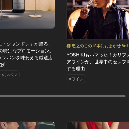
エ・シャンドン」が贈る、
柳 忠之のこの12本におまかせ Vol.
夏の特別なプロモーション。
YOSHIKIもハマった！カリフ
ャンパンを味わえる厳選店
アワインが、世界中のセレブ
紹介！
する理由
シャンパン
#ワイン