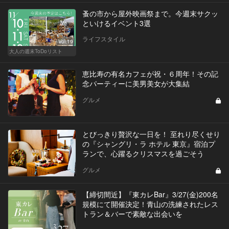
蚤の市から屋外映画祭まで。今週末サクッ
といけるイベント3選
ライフスタイル
Vol.19
大人の週末ToDoリスト
恵比寿の有名カフェが祝・６周年！その記
念パーティーに美男美女が大集結
グルメ
とびっきり贅沢な一日を！ 至れり尽くせり
の『シャングリ・ラ ホテル 東京』宿泊プ
ランで、心躍るクリスマスを過ごそう
グルメ
【締切間近】『東カレBar』3/27(金)200名
規模にて開催決定！青山の洗練されたレス
トラン＆バーで素敵な出会いを