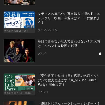
マティスの展示や、東出昌大主演のドキュ
メンタリー映画…今週末はアートに触れよ
う！
Vol.33
ライフスタイル
大人の週末ToDoリスト
毎日つまらないなんて言わせない！大人向
け「イベント＆映画」10選
グルメ
【受付終了】6/14（日）広尾の名店イタリ
アンで愛犬と過ごす『東カレDog Lunch
Party』開催決定！
Vol.86
イベント
東カレ主催イベント応募詳細記事一覧
『港区おじさんトークショー』レポート！