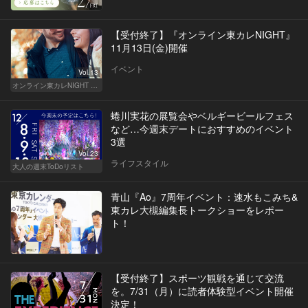
【受付終了】『オンライン東カレNIGHT』
11月13日(金)開催
イベント
Vol.13
オンライン東カレNIGHT イベント募集
蜷川実花の展覧会やベルギービールフェス
など…今週末デートにおすすめのイベント
3選
Vol.23
ライフスタイル
大人の週末ToDoリスト
青山『Ao』7周年イベント：速水もこみち&
東カレ大槻編集長トークショーをレポー
ト！
【受付終了】スポーツ観戦を通じて交流
を。7/31（月）に読者体験型イベント開催
決定！