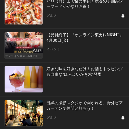
7/31（日）まで全品半額！渋谷の手掴みシ
ーフードがかなりお得！
グルメ
【受付終了】『オンライン東カレNIGHT』
4月30日(金)
イベント
Vol.37
オンライン東カレNIGHT イベント募集
好きな味を好きなだけ！お酒もトッピング
も自由な”ほろよいかき氷”登場
目黒の撮影スタジオで開かれる、野外ビア
ガーデンで仲間と飲もう！
グルメ