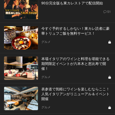
90分完全版も東カレストアで配信開始
51
今すぐ予約するしかない！東カレ読者に豪
華トリュフご飯を無料サービス！
グルメ
本場イタリアのワインと料理を堪能できる
期間限定イベントが六本木と恵比寿で開
催！
グルメ
表参道で気軽にワインを楽しむならここ！
人気イタリアンがリニューアル＆イベント
開催
グルメ