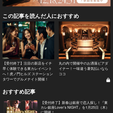
この記事を読んだ人におすすめ
【受付終了】注目の新店をイチ
丸の内で開催中のお洒落ビアダ
早く体験できる東カレイベント
イナー！一味違う暑気払いなら
へ！虎ノ門ヒルズ ステーション
ココ
タワーでグルメナイト開催！
おすすめ記事
【受付終了】新春は銀座で恋人探し！『東
カレ銀座Lover’s NIGHT』を1月25日（木）
に開催！