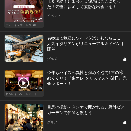
【受付終了】出会える場所はここにあっ
た！気軽に参加して素敵な出会いを！
イベント
Vol.67
オンライン東カレNIGHT イベント募集
表参道で気軽にワインを楽しむならここ！
人気イタリアンがリニューアル＆イベント
開催
グルメ
今年もハイスペ異性と煌めく泡で1年の締
めくくり！『東カレ クリスマスNIGHT』完
全レポート！
Vol.30
東カレイベントレポート
目黒の撮影スタジオで開かれる、野外ビア
ガーデンで仲間と飲もう！
グルメ