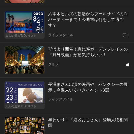
六本木ヒルズの朝活からプールサイドのDJ
パーティーまで！今週末は何をして過ご
す？
Vol.5
ライフスタイル
1
大人の週末ToDoリスト
7/15より開催！恵比寿ガーデンプレイスの
『野外映画』が超気持ちいい！
グルメ
長澤まさみ出演の映画や、バンクシーの展
示…今週末いくべきイベント3選
ライフスタイル
Vol.38
大人の週末ToDoリスト
早わかり！『港区おじさん』登場人物相関
図