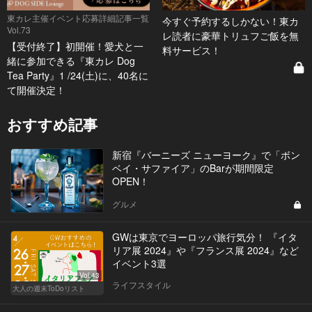
東カレ主催イベント応募詳細記事一覧
今すぐ予約するしかない！東カ
Vol.73
レ読者に豪華トリュフご飯を無
【受付終了】初開催！愛犬と一
料サービス！
緒に参加できる『東カレ Dog
Tea Party』1 /24(土)に、40名に
て開催決定！
おすすめ記事
新宿『バーニーズ ニューヨーク』で「ボン
ベイ・サファイア」のBarが期間限定
OPEN！
グルメ
GWは東京でヨーロッパ旅行気分！ 『イタ
リア展 2024』や『フランス展 2024』など
イベント3選
Vol.43
ライフスタイル
大人の週末ToDoリスト