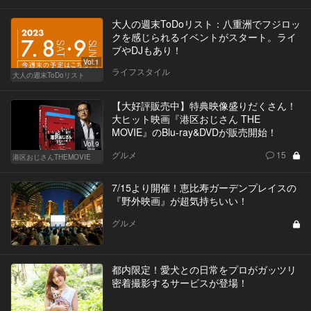
大人の週末ToDoリスト：八重洲でフジロッ
クを感じられるイベントがスタート。ライ
ブやDJもあり！
Vol.1
ライフスタイル
大人の週末ToDoリスト
【大好評販売中】特典映像盛りだくさん！
大ヒット映画『港区おじさん THE
MOVIE』のBlu-ray&DVDが販売開始！
Vol.9
グルメ
15
港区おじさんTHEMOVIE
7/15より開催！恵比寿ガーデンプレイスの
『野外映画』が超気持ちいい！
グルメ
都内限定！愛犬との日常をプロがガッツリ
密着撮影するサービスが登場！