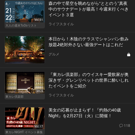
森の中で星空を眺めながら“ととのう”真夜
中のサウナデートが最高！今週末行くべき
イベント３選
Vol.51
ライフスタイル
大人の週末ToDoリスト
本日から！木陰のテラスでシャンパン飲み
放題♪絶対外さない最強デートはこれだ
グルメ
『東カレ倶楽部』のウイスキー愛飲家が奥
深きザ・グレンリベットの世界に酔いしれ
たイベントをご紹介
Vol.5
ライフスタイル
東カレ倶楽部
美女の応募が止まらず！『灼熱の40歳
Night』を2月27日（火）に開催！
118
Vol.17
東カレNIGHT イベント募集