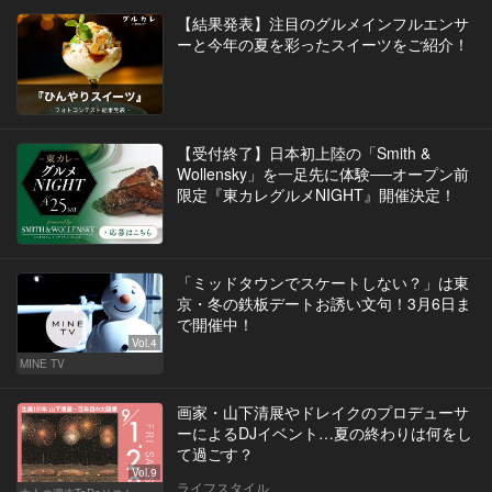
【結果発表】注目のグルメインフルエンサ
ーと今年の夏を彩ったスイーツをご紹介！
【受付終了】日本初上陸の「Smith &
Wollensky」を一足先に体験──オープン前
限定『東カレグルメNIGHT』開催決定！
「ミッドタウンでスケートしない？」は東
京・冬の鉄板デートお誘い文句！3月6日ま
で開催中！
Vol.4
MINE TV
画家・山下清展やドレイクのプロデューサ
ーによるDJイベント…夏の終わりは何をし
て過ごす？
Vol.9
ライフスタイル