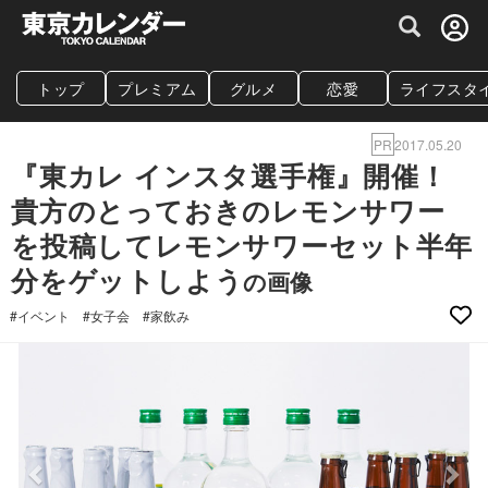
グルメ情報・プレミアムレストラン予約サイト
トップ
プレミアム
グルメ
恋愛
ライフスタ
PR
2017.05.20
『東カレ インスタ選手権』開催！
貴方のとっておきのレモンサワー
を投稿してレモンサワーセット半年
分をゲットしよう
の画像
#イベント
#女子会
#家飲み