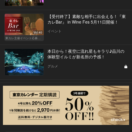
【受付終了】素敵な相手に出会える！『東
カレBar』 in Wine Fes 5月11日開催！
イベント
Vol.40
東カレ主催イベント応募詳細記事一覧
本日から！夜空に流れ星もキラリ♪品川の
体験型イルミが新名所の予感！
グルメ