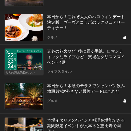
本日から！これぞ大人のハロウィンデート
決定版、ヴーヴとコラボのラグジュアリー
ディナー！
グルメ
真冬の花火や1年後に届く手紙、ロマンテ
ィックなライブなど…穴場なクリスマスイ
ベント4選
Vol.25
ライフスタイル
大人の週末ToDoリスト
本日から！木陰のテラスでシャンパン飲み
放題♪絶対外さない最強デートはこれだ
グルメ
本場イタリアのワインと料理を堪能できる
期間限定イベントが六本木と恵比寿で開