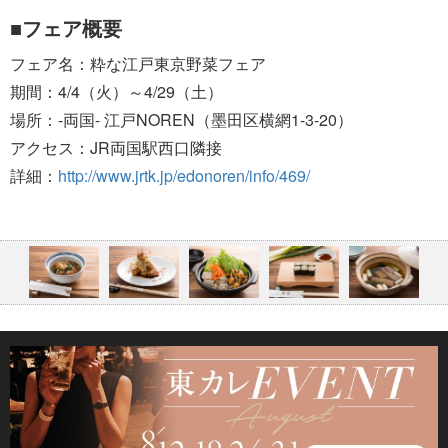
■フェア概要
フェア名：粋な江戸東京野菜フェア
期間：4/4（火）～4/29（土）
場所：-両国- 江戸NOREN（墨田区横網1-3-20）
アクセス：JR両国駅西口隣接
詳細：
http://www.jrtk.jp/edonoren/info/469/