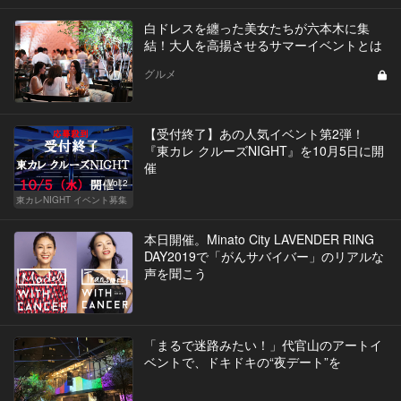
白ドレスを纏った美女たちが六本木に集
結！大人を高揚させるサマーイベントとは
グルメ
【受付終了】あの人気イベント第2弾！
『東カレ クルーズNIGHT』を10月5日に開
催
Vol.2
東カレNIGHT イベント募集
本日開催。Minato City LAVENDER RING
DAY2019で「がんサバイバー」のリアルな
声を聞こう
「まるで迷路みたい！」代官山のアートイ
ベントで、ドキドキの“夜デート”を