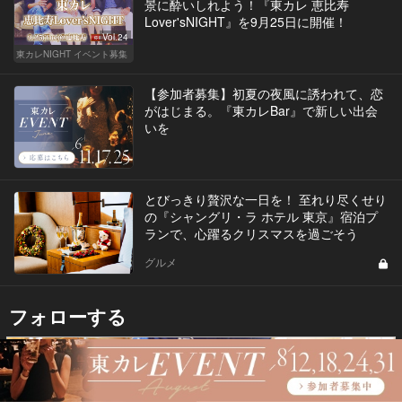
景に酔いしれよう！『東カレ 恵比寿
Lover'sNIGHT』を9月25日に開催！
Vol.24
東カレNIGHT イベント募集
【参加者募集】初夏の夜風に誘われて、恋
がはじまる。『東カレBar』で新しい出会
いを
とびっきり贅沢な一日を！ 至れり尽くせり
の『シャングリ・ラ ホテル 東京』宿泊プ
ランで、心躍るクリスマスを過ごそう
グルメ
フォローする