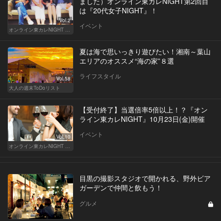
ました）オンライン東カレNIGHT第2回目
は『20代女子NIGHT』！
Vol.2
イベント
オンライン東カレNIGHT イベント募集
夏は海で思いっきり遊びたい！湘南～葉山
エリアのオススメ“海の家”８選
ライフスタイル
Vol.58
大人の週末ToDoリスト
【受付終了】当選倍率5倍以上！？『オン
ライン東カレNIGHT』10月23日(金)開催
イベント
Vol.10
オンライン東カレNIGHT イベント募集
目黒の撮影スタジオで開かれる、野外ビア
ガーデンで仲間と飲もう！
グルメ