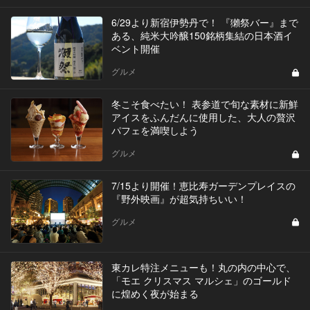
6/29より新宿伊勢丹で！ 『獺祭バー』まで
ある、純米大吟醸150銘柄集結の日本酒イ
ベント開催
グルメ
冬こそ食べたい！ 表参道で旬な素材に新鮮
アイスをふんだんに使用した、大人の贅沢
パフェを満喫しよう
グルメ
7/15より開催！恵比寿ガーデンプレイスの
『野外映画』が超気持ちいい！
グルメ
東カレ特注メニューも！丸の内の中心で、
「モエ クリスマス マルシェ」のゴールド
に煌めく夜が始まる