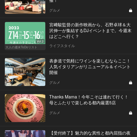
催！
グルメ
宮﨑駿監督の新作映画から、石野卓球＆大
沢伸一が集結するDJイベントまで。今週末
はどこへ行く？
Vol.2
ライフスタイル
大人の週末ToDoリスト
表参道で気軽にワインを楽しむならここ！
人気イタリアンがリニューアル＆イベント
開催
グルメ
Thanks Mama！今年こそは連れて行く！
母とふたりで楽しめる都内厳選5店
グルメ
【受付終了】魅力的な異性と都内屈指の夜