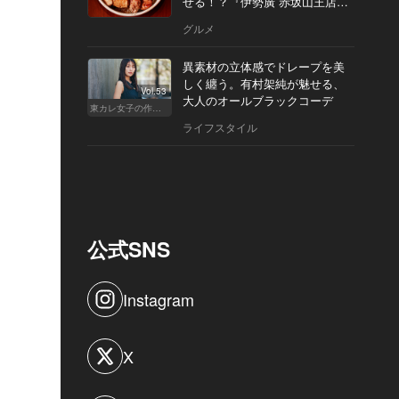
せる！？『伊勢廣 赤坂山王店』
へ
グルメ
異素材の立体感でドレープを美
しく纏う。有村架純が魅せる、
Vol.53
大人のオールブラックコーデ
東カレ女子の作り方
ライフスタイル
公式SNS
Instagram
X