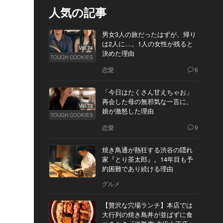
人気の記事
男女3人の旅だったはずが、帰り
は2人に…。1人の女性が残ると
Vol.74
決めた理由
TOUGH COOKIES
恋愛
6
「今日はたくさん甘えちゃお」
再会した母の無邪気な一言に、
Vol.73
娘が激怒した理由
TOUGH COOKIES
恋愛
9
焼き鳥通が熱狂する渋谷の隠れ
家『とり茶太郎』。14年目も予
約困難であり続ける理由
グルメ
【贅沢な穴場ランチ】本店では
大行列の焼き鳥丼が並ばずに食