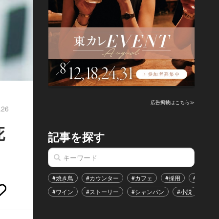
広告掲載はこちら≫
.26
死
記事を探す
#焼き鳥
#カウンター
#カフェ
#採用
#恋愛
#ワイン
#ストーリー
#シャンパン
#小説
#イ