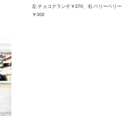
左.チョコクランチ￥270、右.ベリーベリー
￥302
を