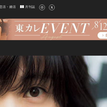
新のグルメ、洗練されたライフスタイル情報
恋活・婚活
月刊誌