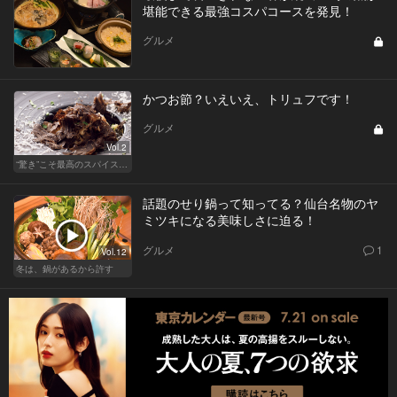
堪能できる最強コスパコースを発見！
グルメ
かつお節？いえいえ、トリュフです！
グルメ
Vol.2
“驚き”こそ最高のスパイス！ 「こんなの初めて❤」スぺシャリテ
話題のせり鍋って知ってる？仙台名物のヤ
ミツキになる美味しさに迫る！
グルメ
1
Vol.12
冬は、鍋があるから許す