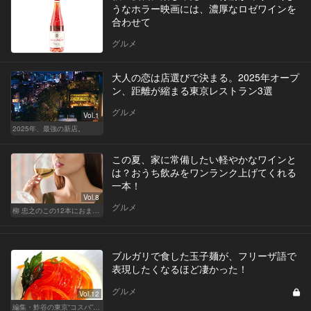
うなホラー映画には、濃厚なロゼワインを
合わせて
グルメ
大人の恋は店選びで決まる。2025年オープ
ン、距離が縮まる東京レストラン3選
グルメ
Vol.1
2025年、最強の新店。
この夏、家に常備したい軽やかなワインと
は？おうち飲みをワンランク上げてくれる
一本！
Vol.8
グルメ
柳 忠之のこの12本におまかせ
ブルガリで食した玉子麺が、フリーザ語で
表現したくなるほど凄かった！
グルメ
Vol.12
編集・鮓谷の東京“コスパ”カレンダー