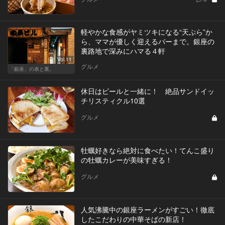
軽やかな食感がヤミツキになる“天ぷら”か
ら、ママが優しく迎えるバーまで。銀座の
裏路地で深みにハマる４軒
Vol.11
グルメ
「銀座」の表と裏。
休日はビールと一緒に！ 絶品サンドイッ
チリスティクル10選
グルメ
牡蠣好きなら絶対に食べたい！てんこ盛り
の牡蠣カレーが美味すぎる！
グルメ
人気沸騰中の銀座ラーメンがすごい！徹底
したこだわりの中華そばの新店！