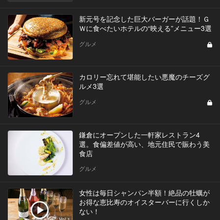
新元号を記念した巨大バーガーが話題！Ｇ
Ｗに食べたいホテルの“映える”メニュー3選
グルメ
カロリー忘れて堪能したい悪魔のチーズグ
ルメ3選
グルメ
鎌倉にオープンした一軒家レストラン4
選。食偏差値が高い、地元住民で賑わう美
食店
グルメ
女性は毎日シャンパン半額！絶品の牡蠣が
お得な恵比寿のオイスターバーに行くしか
ない！
Vol.1