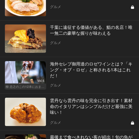
グルメ
千葉に遠征する価値がある、鮨の名店！唯
一無二の豪華な握りが味わえる
グルメ
海外セレブ御用達のロゼワインとは？「キ
ング・オブ・ロゼ」と称される1本はこれ
だ！
Vol.5
グルメ
柳 忠之のこの12本におまかせ
雲丹なら雲丹の味を完全に引き出す！素材
命のイタリアンはシンプルだけど最強に美
味い！
グルメ
最後まで食べきれない客が続出！旬の魚が