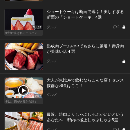
ショートケーキは断面で選ぶ！美しすぎる
断面の「ショートケーキ」4選
グルメ
2
Vol.27
絶対に喜ばれるテッパン手土産
熟成肉ブームの中でもさらに厳選！赤身肉
が美味い店４選
グルメ
大人が恵比寿で飲むならこんな店！センス
抜群な和食はここ！
グルメ
Vol.4
冬は、鍋があるから許す
最近、焼肉よりしゃぶしゃぶがいいという
あなたへ！都内の極上しゃぶしゃぶ5選
グルメ
8