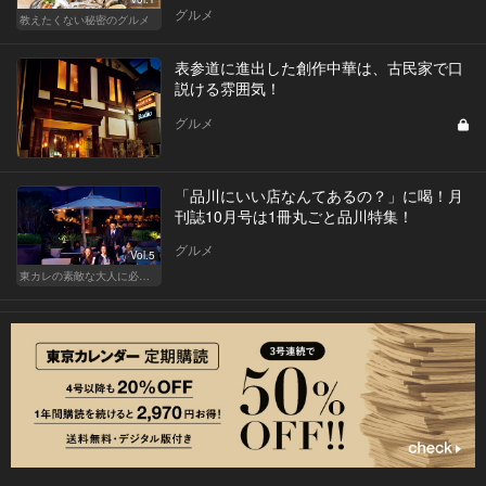
グルメ
教えたくない秘密のグルメ
表参道に進出した創作中華は、古民家で口
説ける雰囲気！
グルメ
「品川にいい店なんてあるの？」に喝！月
刊誌10月号は1冊丸ごと品川特集！
グルメ
Vol.5
東カレの素敵な大人に必要なこと