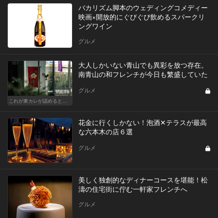
バカリズム脚本のウェディングコメディー
映画×開放的にぐびぐび飲めるスパークリ
ングワイン
グルメ
大人しかいない青山でも異彩を放つ存在。
南青山の和フレンチが今日も繁盛していた
グルメ
Vol.19
これが東カレが認めるとっておきの隠れ家
花金に行くしかない！泡酒✕テラスが最高
な六本木の店６選
グルメ
美しく独創的なディナーコースを堪能！松
濤の住宅街に佇む一軒家フレンチへ
グルメ