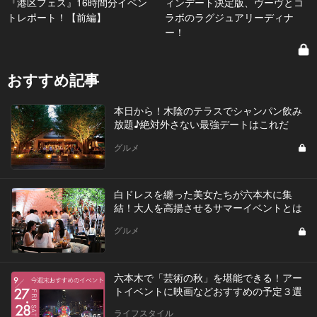
『港区フェス』16時間分イベン
ィンデート決定版、ヴーヴとコ
トレポート！【前編】
ラボのラグジュアリーディナ
ー！
おすすめ記事
本日から！木陰のテラスでシャンパン飲み
放題♪絶対外さない最強デートはこれだ
グルメ
白ドレスを纏った美女たちが六本木に集
結！大人を高揚させるサマーイベントとは
グルメ
六本木で「芸術の秋」を堪能できる！アー
トイベントに映画などおすすめの予定３選
ライフスタイル
Vol.65