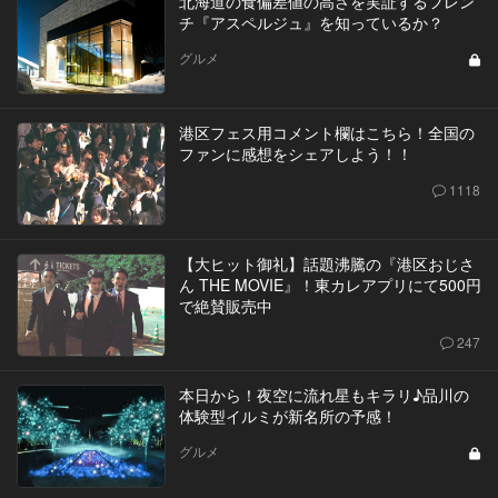
北海道の食偏差値の高さを実証するフレン
チ『アスペルジュ』を知っているか？
グルメ
港区フェス用コメント欄はこちら！全国の
ファンに感想をシェアしよう！！
1118
【大ヒット御礼】話題沸騰の『港区おじさ
ん THE MOVIE』！東カレアプリにて500円
で絶賛販売中
247
本日から！夜空に流れ星もキラリ♪品川の
体験型イルミが新名所の予感！
グルメ