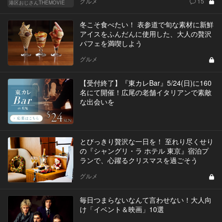
グルメ
15
港区おじさんTHEMOVIE
冬こそ食べたい！ 表参道で旬な素材に新鮮
アイスをふんだんに使用した、大人の贅沢
パフェを満喫しよう
グルメ
【受付終了】『東カレBar』5/24(日)に160
名にて開催！広尾の老舗イタリアンで素敵
な出会いを
とびっきり贅沢な一日を！ 至れり尽くせり
の『シャングリ・ラ ホテル 東京』宿泊プ
ランで、心躍るクリスマスを過ごそう
グルメ
毎日つまらないなんて言わせない！大人向
け「イベント＆映画」10選