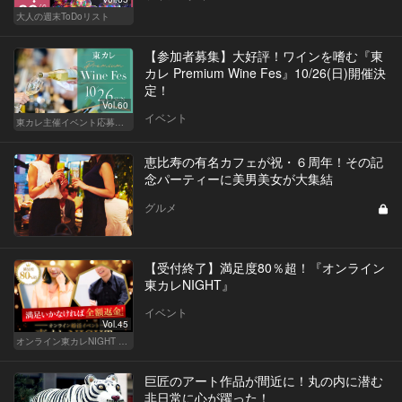
大人の週末ToDoリスト
【参加者募集】大好評！ワインを嗜む『東
カレ Premium Wine Fes』10/26(日)開催決
定！
Vol.60
イベント
東カレ主催イベント応募詳細記事一覧
恵比寿の有名カフェが祝・６周年！その記
念パーティーに美男美女が大集結
グルメ
【受付終了】満足度80％超！『オンライン
東カレNIGHT』
イベント
Vol.45
オンライン東カレNIGHT イベント募集
巨匠のアート作品が間近に！丸の内に潜む
非日常に心が躍った！