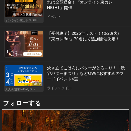
れば全額返金！『オンライン東カレ
NIGHT』開催
Vol.63
イベント
オンライン東カレNIGHT イベント募集
【受付終了】2025年ラスト！12/23(火)
『東カレBar』70名にて追加開催決定！
炊き立てごはんにバターがとろ～り！「渋
谷バターまつり」などGWにおすすめのフ
ードイベント4選
Vol.44
ライフスタイル
大人の週末ToDoリスト
フォローする