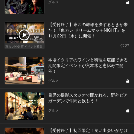
グルメ
【受付終了】東西の雌雄を決するときが来
た！『東カレ ドリームマッチNIGHT』を
11月22日（水）に開催！
Vol.14
27
東カレNIGHT イベント募集
本場イタリアのワインと料理を堪能できる
期間限定イベントが六本木と恵比寿で開
催！
グルメ
目黒の撮影スタジオで開かれる、野外ビア
ガーデンで仲間と飲もう！
グルメ
【受付終了】初回限定！良い出会いがなけ