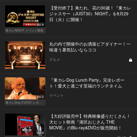
【受付終了】来たれ、花の30歳！『東カレ
ジャスサー（JUST30）NIGHT』を8月29
日（火）に開催！
Vol.9
東カレNIGHT イベント募集
丸の内で開催中のお洒落ビアダイナー！一
味違う暑気払いならココ
グルメ
『東カレDog Lunch Party』完全レポー
ト！愛犬と過ごす至福のランチタイム
イベント
Vol.3
東カレDog EVENT レポート
【大好評販売中】特典映像盛りだくさん！
大ヒット映画『港区おじさん THE
MOVIE』のBlu-ray&DVDが販売開始！
Vol.9