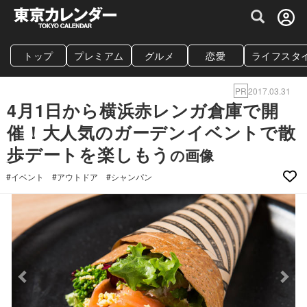
グルメ情報・プレミアムレストラン予約サイト
トップ
プレミアム
グルメ
恋愛
ライフスタ
PR
2017.03.31
4月1日から横浜赤レンガ倉庫で開
催！大人気のガーデンイベントで散
歩デートを楽しもう
の画像
#イベント
#アウトドア
#シャンパン