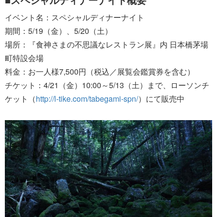
イベント名：スペシャルディナーナイト
期間：5/19（金）、5/20（土）
場所：『食神さまの不思議なレストラン展』内 日本橋茅場
町特設会場
料金：お一人様7,500円（税込／展覧会鑑賞券を含む）
チケット：4/21（金）10:00～5/13（土）まで、ローソンチ
ケット（
http://l-tike.com/tabegami-spn/
）にて販売中