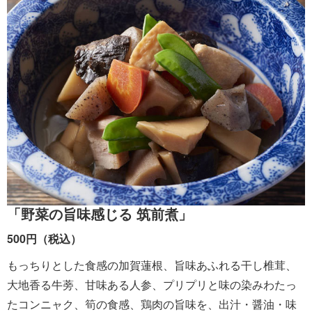
「野菜の旨味感じる 筑前煮」
500円（税込）
もっちりとした食感の加賀蓮根、旨味あふれる干し椎茸、
大地香る牛蒡、甘味ある人参、プリプリと味の染みわたっ
たコンニャク、筍の食感、鶏肉の旨味を、出汁・醤油・味