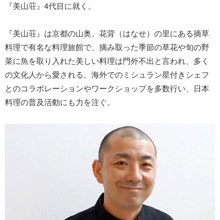
『美山荘』4代目に就く。
『美山荘』は京都の山奥、花背（はなせ）の里にある摘草
料理で有名な料理旅館で、摘み取った季節の草花や旬の野
菜に魚を取り入れた美しい料理は門外不出と言われ、多く
の文化人から愛される。海外でのミシュラン星付きシェフ
とのコラボレーションやワークショップを多数行い、日本
料理の普及活動にも力を注ぐ。