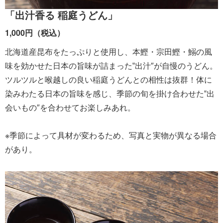
「出汁香る 稲庭うどん」
1,000円（税込）
北海道産昆布をたっぷりと使用し、本鰹・宗田鰹・鰯の風
味を効かせた日本の旨味が詰まった‟出汁″が自慢のうどん。
ツルツルと喉越しの良い稲庭うどんとの相性は抜群！体に
染みわたる日本の旨味を感じ、季節の旬を掛け合わせた‟出
会いもの″を合わせてお楽しみあれ。
※季節によって具材が変わるため、写真と実物が異なる場合
があり。