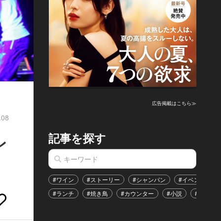
広告掲載はこちら≫
.08
記事を探す
レ
#ワイン
#ストーリー
#シャンパン
#イベント
#ランチ
#焼き鳥
#カウンター
#小説
#恋愛