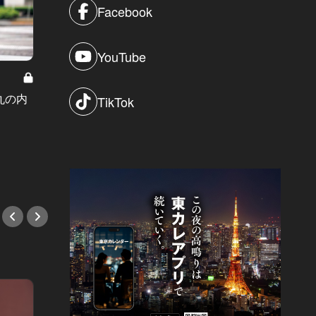
Facebook
東カレ主催イベント応募詳細記事一覧
YouTube
Vol.60
【参加者募集】大好評！ワインを嗜
東カレNI
む『東カレ Premium Wine Fes』
【受付
丸の内
TikTok
10/26(日)開催決定！
ャンス！
#イベント
2DAY
（金）
#イベ