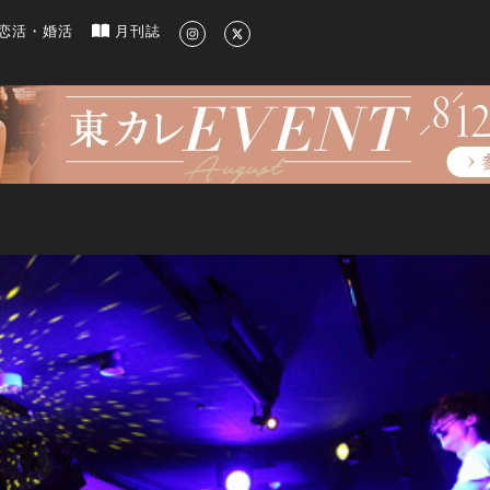
新のグルメ、洗練されたライフスタイル情報
恋活・婚活
月刊誌