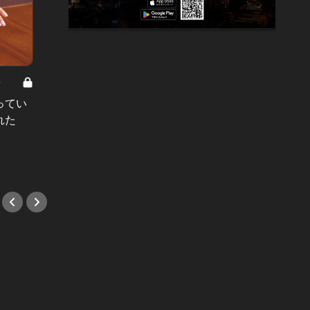
8
男と女の答えあわせ【A】 Vol.308
ってい
結婚願望ゼロだった27歳男性が、交
れた
際2年で突然プロポーズ。彼の心が
変わった“理由”とは
#小説