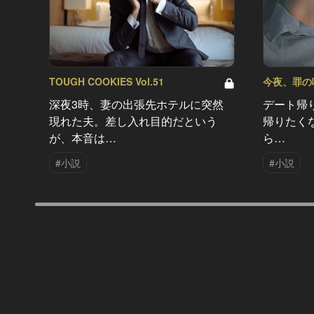
TOUGH COOKIES Vol.51
今夜、罪の味を
深夜3時、妻の出張先ホテルに突然
デート帰
現れた夫。差し入れ目的だという
帰りたく
が、本音は…
ら…
#小説
#小説