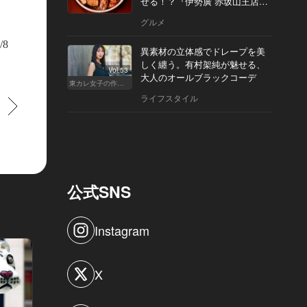
せる！？『伊勢廣 赤坂山王店』
へ
グルメ
/8
異素材の立体感でドレープを美
しく纏う。有村架純が魅せる、
Vol.53
大人のオールブラックコーデ
東カレ女子の作り方
ライフスタイル
すすむ
公式SNS
Instagram
X