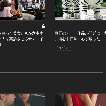
を纏った美女たちが六本木
巨匠のアート作品が間近に！
大人を高揚させるサマーイ
に潜む非日常に心が躍った！
は
#イベント