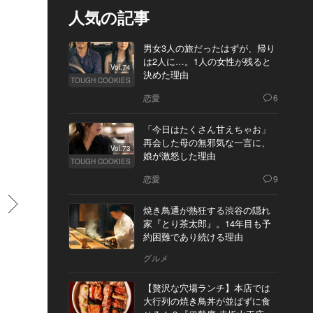
人気の記事
男女3人の旅だったはずが、帰り
は2人に…。1人の女性が残ると
Vol.74
決めた理由
TOUGH COOKIES
恋愛
6
「今日はたくさん甘えちゃお」
再会した母の無邪気な一言に、
Vol.73
娘が激怒した理由
TOUGH COOKIES
恋愛
9
すすむ
焼き鳥通が熱狂する渋谷の隠れ
家『とり茶太郎』。14年目も予
約困難であり続ける理由
グルメ
【贅沢な穴場ランチ】本店では
大行列の焼き鳥丼が並ばずに食