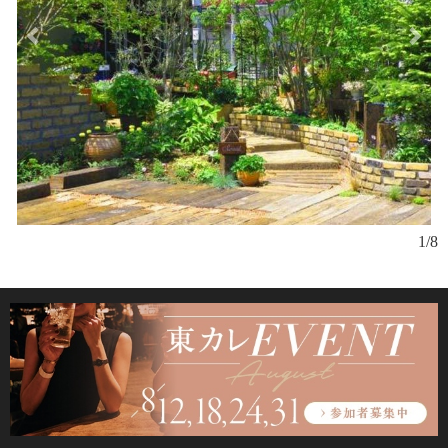
「
1/8
本