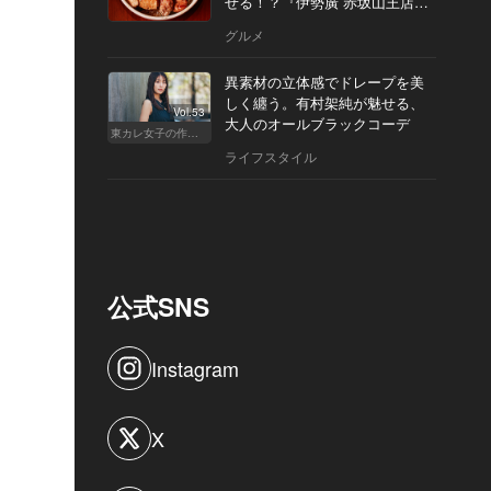
せる！？『伊勢廣 赤坂山王店』
へ
グルメ
異素材の立体感でドレープを美
しく纏う。有村架純が魅せる、
Vol.53
大人のオールブラックコーデ
東カレ女子の作り方
ライフスタイル
公式SNS
Instagram
X