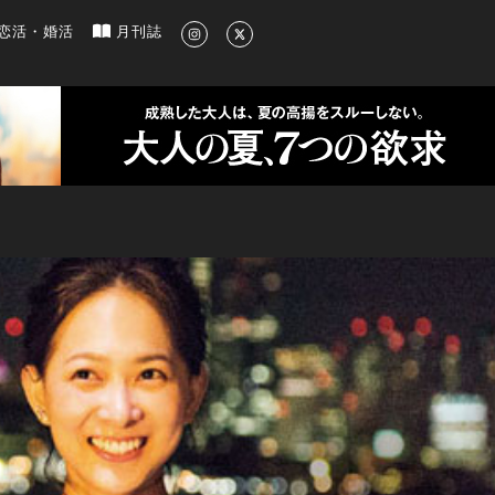
新のグルメ、洗練されたライフスタイル情報
恋活・婚活
月刊誌