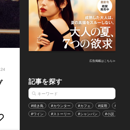
広告掲載はこちら≫
.24
記事を探す
ブ
#焼き鳥
#カウンター
#カフェ
#採用
#恋愛
#ワイン
#ストーリー
#シャンパン
#小説
#イ