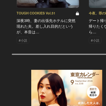
TOUGH COOKIES Vol.51
今夜、罪の味を
深夜3時、妻の出張先ホテルに突然
デート帰
現れた夫。差し入れ目的だという
帰りたく
が、本音は…
ら…
#小説
#小説