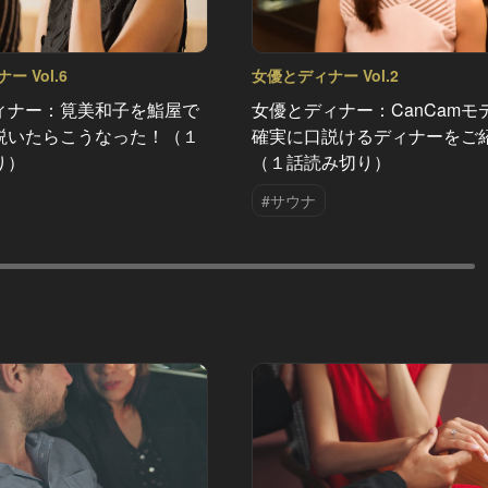
 Vol.6
女優とディナー Vol.2
ィナー：筧美和子を鮨屋で
女優とディナー：CanCamモ
説いたらこうなった！（１
確実に口説けるディナーをご
り）
（１話読み切り）
#サウナ