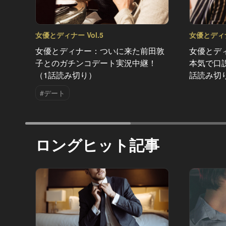
女優とディナー Vol.5
女優とディナー
女優とディナー：ついに来た前田敦
女優とデ
子とのガチンコデート実況中継！
本気で口
（1話読み切り）
話読み切
#デート
ロングヒット記事