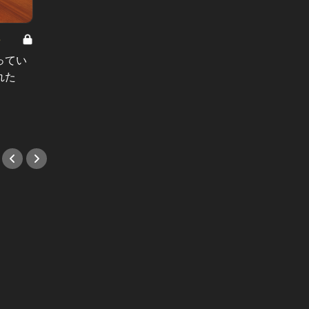
8
男と女の答えあわせ【A】 Vol.308
ってい
結婚願望ゼロだった27歳男性が、交
れた
際2年で突然プロポーズ。彼の心が
変わった“理由”とは
#小説