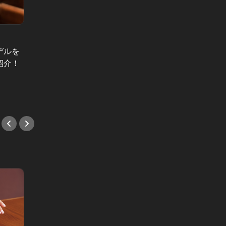
東京リ
Vol.2
麻布十
女優とディナー Vol.3
さまざ
デルを
女優とディナー：人気モデル・松井
目下の
紹介！
愛莉を凍え死にさせかけた伝説のデ
#映画
ートとは？（１話読み切り）
#デート