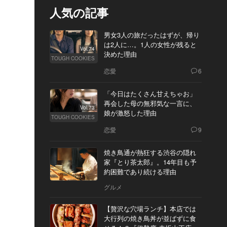
人気の記事
男女3人の旅だったはずが、帰り
は2人に…。1人の女性が残ると
Vol.74
決めた理由
TOUGH COOKIES
恋愛
6
「今日はたくさん甘えちゃお」
再会した母の無邪気な一言に、
Vol.73
娘が激怒した理由
TOUGH COOKIES
恋愛
9
焼き鳥通が熱狂する渋谷の隠れ
家『とり茶太郎』。14年目も予
約困難であり続ける理由
グルメ
【贅沢な穴場ランチ】本店では
大行列の焼き鳥丼が並ばずに食