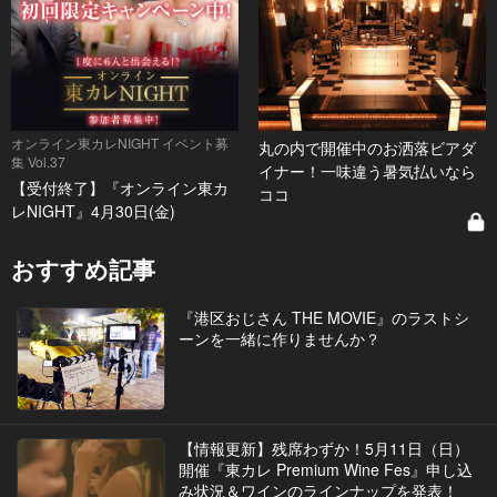
オンライン東カレNIGHT イベント募
丸の内で開催中のお洒落ビアダ
集 Vol.37
イナー！一味違う暑気払いなら
【受付終了】『オンライン東カ
ココ
レNIGHT』4月30日(金)
おすすめ記事
『港区おじさん THE MOVIE』のラストシ
ーンを一緒に作りませんか？
【情報更新】残席わずか！5月11日（日）
開催『東カレ Premium Wine Fes』申し込
み状況＆ワインのラインナップを発表！