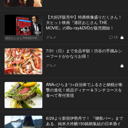
【大好評販売中】特典映像盛りだくさん！
大ヒット映画『港区おじさん THE
MOVIE』のBlu-ray&DVDが販売開始！
Vol.9
グルメ
15
港区おじさんTHEMOVIE
7/31（日）まで全品半額！渋谷の手掴みシ
ーフードがかなりお得！
グルメ
ANA×ひらまつ×自治体でふるさと納税が衝
撃の進化！絶品ディナー＆ランチコースを
食べて寄付実現
6/29より新宿伊勢丹で！ 『獺祭バー』まで
ある、純米大吟醸150銘柄集結の日本酒イ