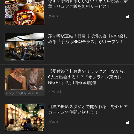
今すぐ予約するしかない！東カレ読者に豪
華トリュフご飯を無料サービス！
グルメ
茅ヶ崎駅直結！日帰りで海の香りの中楽し
める『手ぶらBBQテラス』がオープン！
【受付終了】お家でリラックスしながら、
6人と出会える！？『オンライン東カレ
NIGHT』2月12日(金)開催
Vol.25
イベント
オンライン東カレNIGHT イベント募集
目黒の撮影スタジオで開かれる、野外ビア
ガーデンで仲間と飲もう！
グルメ