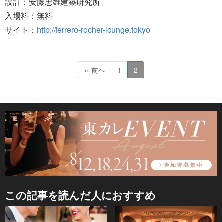
設計：安藤忠雄建築研究所
入場料：無料
サイト：
http://ferrero-rocher-lounge.tokyo
‹‹ 前へ
1
2
この記事を読んだ人におすすめ