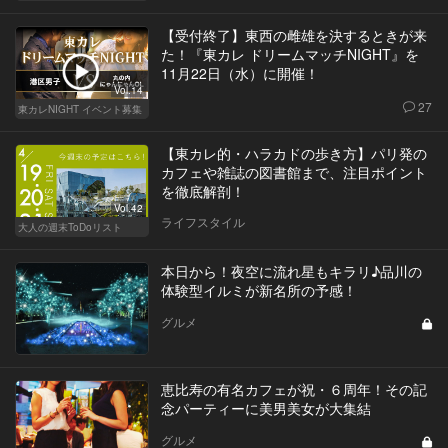
【受付終了】東西の雌雄を決するときが来
た！『東カレ ドリームマッチNIGHT』を
11月22日（水）に開催！
Vol.14
27
東カレNIGHT イベント募集
【東カレ的・ハラカドの歩き方】パリ発の
カフェや雑誌の図書館まで、注目ポイント
を徹底解剖！
Vol.42
ライフスタイル
大人の週末ToDoリスト
本日から！夜空に流れ星もキラリ♪品川の
体験型イルミが新名所の予感！
グルメ
恵比寿の有名カフェが祝・６周年！その記
念パーティーに美男美女が大集結
グルメ