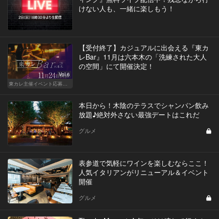
けない人も、一緒に楽しもう！
【受付終了】カジュアルに出会える『東カ
レBar』11月は六本木の「洗練された大人
の空間」にて開催決定！
Vol.6
東カレ主催イベント応募詳細記事一覧
本日から！木陰のテラスでシャンパン飲み
放題♪絶対外さない最強デートはこれだ
グルメ
表参道で気軽にワインを楽しむならここ！
人気イタリアンがリニューアル＆イベント
開催
グルメ