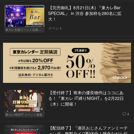
【完売御礼】8月21日(木) 『東カレBar
SPECIAL』 in 渋谷 参加枠を280名に拡
大！
Vol.54
イベント
東カレ主催イベント応募詳細記事一覧
【受付終了】将来の優良物件はココにあ
る！『東カレ IT縛りNIGHT』を2月22日
（木）に開催！
Vol.18
4
東カレNIGHT イベント募集
【配信終了】『港区おじさんファンミーテ
ィング』無料ライブ配信中！残念ながら行