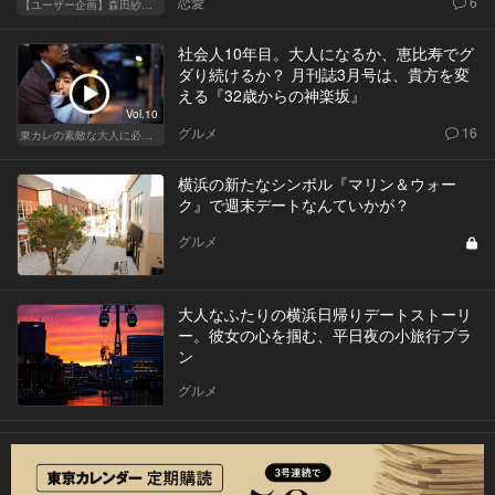
恋愛
6
【ユーザー企画】森田紗英と本気デート！
社会人10年目。大人になるか、恵比寿でグ
ダり続けるか？ 月刊誌3月号は、貴方を変
える『32歳からの神楽坂』
Vol.10
グルメ
16
東カレの素敵な大人に必要なこと
横浜の新たなシンボル『マリン＆ウォー
ク』で週末デートなんていかが？
グルメ
大人なふたりの横浜日帰りデートストーリ
ー。彼女の心を掴む、平日夜の小旅行プラ
ン
グルメ