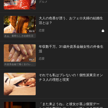
グルメ
大人の色香が漂う、おフェロ夫婦の結婚生
活とは？
恋愛
Vol.9
あぁ、素晴らしき結婚生活
年収数千万。31歳外資系金融女性の外食生
活
恋愛
Vol.1
外資系金融で働く女のレストラン事情
それでも私はブレないの！個性派東京オン
ナ３人の理想と現実
「また来ようね」と彼女が喜ぶ個室デー