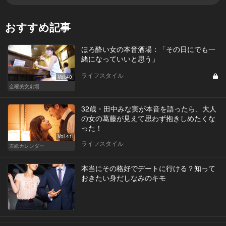
おすすめ記事
ほろ酔い女の本音酒場：「その日にでも一
緒になっていいと思う」
ライフスタイル
Vol.40
金曜美女劇場
32歳・田中みな実が本音を語ったら、大人
の女の葛藤が見えて思わず抱きしめたくな
った！
Vol.41
ライフスタイル
表紙カレンダー
本当にその格好でデートに行ける？知って
おきたい身だしなみのキモ