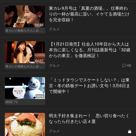
東カレ9月号は「真夏の酒場」。仕事終わ
りの一杯が最高に旨い、イケてる酒場だけ
を完全収録！
Vol.88
グルメ
東カレの素敵な大人に必要なこと
【1月21日発売】社会人10年目から大人は
本当に楽しくなる。月刊誌最新号は「32歳
からの東京」を徹底検証！
Vol.22
グルメ
48
東カレの素敵な大人に必要なこと
「ミッドタウンでスケートしない？」は東
京・冬の鉄板デートお誘い文句！3月6日ま
で開催中！
Vol.4
MINE TV
明太子好き集まれー！ 思い切り食べたく
なったら行きたい店４選
グルメ