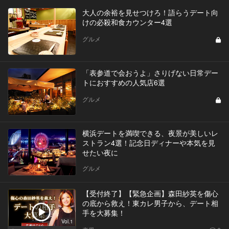
大人の余裕を見せつけろ！語らうデート向
けの必殺和食カウンター4選
グルメ
「表参道で会おうよ」さりげない日常デー
トにおすすめの人気店6選
グルメ
横浜デートを満喫できる、夜景が美しいレ
ストラン4選！記念日ディナーや本気を見
せたい夜に
グルメ
【受付終了】【緊急企画】森田紗英を傷心
の底から救え！東カレ男子から、デート相
手を大募集！
Vol.1