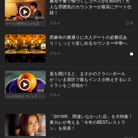
麻布十番で鴨づくしコースが5,800円！大
人な雰囲気のカウンターが最高にデート仕
様！
Vol.29
グルメ
3
デートの勝率が上がる店
西麻布の裏通りに大人デートの必勝店あ
り！しっとり楽しめるカウンター中華へ
グルメ
蓋を開けると、まさかのドラ○ンボール
が！いま港区で最もインスタ映えするレス
トランをご存知か！
Vol.6
グルメ
ハレの日向け フレンチ・高級店
『2019年、間違いなかった店』を大特集！
東カレが考える「今年のBESTレストラ
ン」を発表！
Vol.33