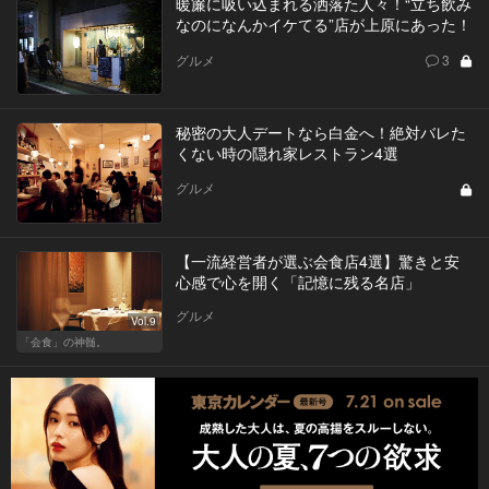
暖簾に吸い込まれる洒落た人々！“立ち飲み
なのになんかイケてる”店が上原にあった！
グルメ
3
秘密の大人デートなら白金へ！絶対バレた
くない時の隠れ家レストラン4選
グルメ
【一流経営者が選ぶ会食店4選】驚きと安
心感で心を開く「記憶に残る名店」
グルメ
Vol.9
「会食」の神髄。