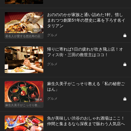
おのののかが家族と通い詰めた1軒。惜し
まれつつ創業51年の歴史に幕を下ろす名イ
タリアン
Vol.11
グルメ
著名人が愛する恵比寿の店
帰りに寄れば1日の疲れが吹き飛ぶ店！オ
フィス街・三田の救世主はココ！
グルメ
麻生久美子がこっそり教える「私の秘密ご
はん」
グルメ
Vol.4
麻生久美子がこっそり教える「私の秘密ごはん」
魚が美味しい渋谷のおしゃれ酒場はここ！
仲間と集まるなら深夜まで賑わう人気店へ