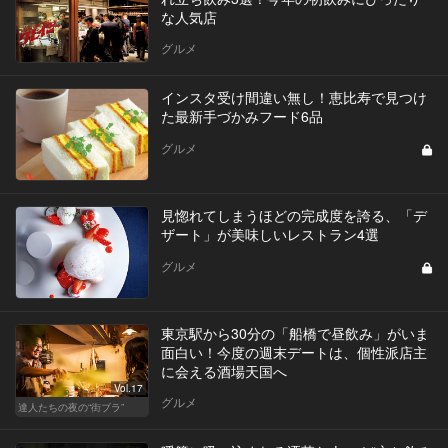
な人気店
グルメ
インスタ受け間違い無し！恵比寿で見つけ
た最新手づかみフード6品
グルメ
見惚れてしまうほどの完成度を誇る、「デ
ザート」が美味しいレストラン4選
グルメ
東京駅から30分の「船橋で昼飲み」がいま
面白い！今度の週末デートは、個性派店主
に会える酒場天国へ
Vol.17
グルメ
達人たちの夜の“街ブラ”