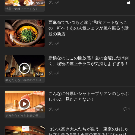
グルメ
Vol.6
渋谷で気軽にデートならここ！ディナーにおすすめのセンスが良い人気店
西麻布で“いつもと違う”和食デートならこ
の一軒へ！あの人気シェフが腕を振るう話
題の新店
グルメ
新橋なのにこの開放感！夏の金曜にだけ開
く、秘密の屋上テラスが気持ちよすぎる！
グルメ
Vol.4
教えたくない秘密のグルメ
こんなに分厚いシャトーブリアンのしゃぶ
しゃぶ、見たことない！
グルメ
1
Vol.6
夕方からずっとお肉の事を考えてる貴方へ
センス高き大人たちが集う、東京のおしゃ
れ立ち飲み3選！今年の初飲みにぴったり