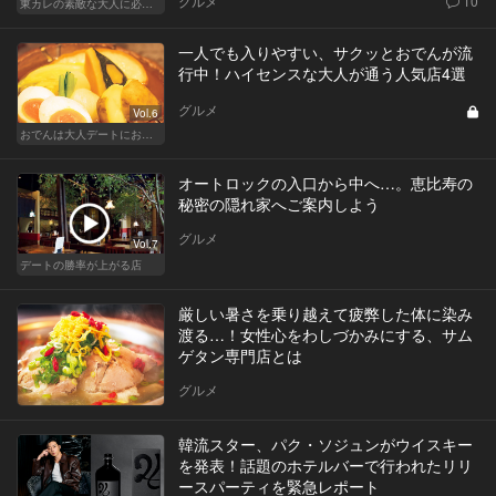
グルメ
10
東カレの素敵な大人に必要なこと
一人でも入りやすい、サクッとおでんが流
行中！ハイセンスな大人が通う人気店4選
グルメ
Vol.6
おでんは大人デートにおすすめ！ふたりで温まろう
オートロックの入口から中へ…。恵比寿の
秘密の隠れ家へご案内しよう
グルメ
Vol.7
デートの勝率が上がる店
厳しい暑さを乗り越えて疲弊した体に染み
渡る…！女性心をわしづかみにする、サム
ゲタン専門店とは
グルメ
韓流スター、パク・ソジュンがウイスキー
を発表！話題のホテルバーで行われたリリ
ースパーティを緊急レポート