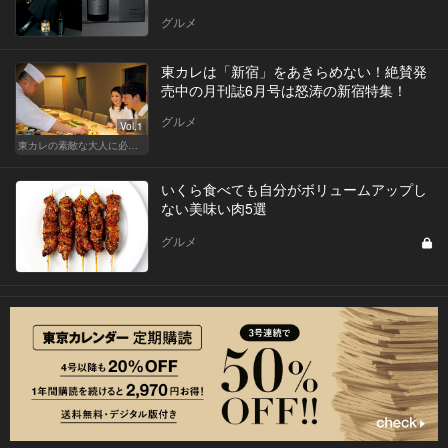
グルメ
東カレは「新宿」をあきらめない！絶賛発
売中の月刊誌6月号は怒涛の新宿特集！
グルメ
Vol.1
東カレの素敵な大人に必要なこと
いくら食べても自分がボリュームアップし
ない美味い肉5選
グルメ