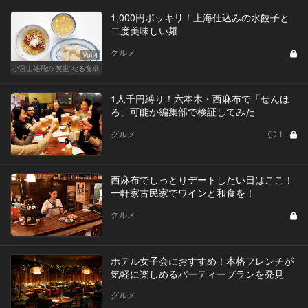
1,000円ポッキリ！上海仕込みの水餃子と
二度美味しい麺
グルメ
Vol.4
小宮山雄飛の“英世”なる食卓
1人千円縛り！六本木・西麻布で「せんほ
ろ」可能か編集部で検証してみた
グルメ
1
西麻布でしっとりデートしたい日はここ！
一軒家古民家でワインと和食を！
グルメ
ホテル女子会におすすめ！本格フレンチが
気軽に楽しめるパーティープランを発見
グルメ