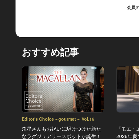
会員
おすすめ記事
Editor's Choice～gourmet～ Vol.16
森星さんもお祝いに駆けつけた新た
「モエ・
なラグジュアリースポットが誕生！
2026年