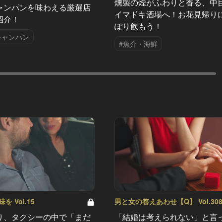
燻製の煙がふわりと香る、中
ャンパンを味わえる厳選店
イマドキ酒場へ！お花見帰り
紹介！
ぽり飲もう！
シャンパン
#魚介・海鮮
 Vol.15
男と女の答えあわせ【Q】 Vol.30
り、タクシーの中で「まだ
「結婚は考えられない」と言