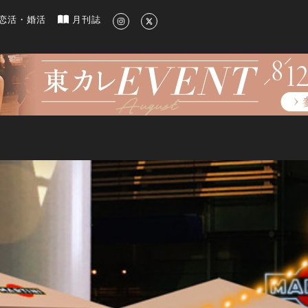
新のグルメ、洗練されたライフスタイル情報
恋活・婚活
月刊誌