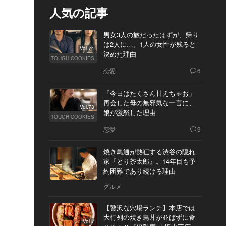
人気の記事
男女3人の旅だったはずが、帰り
は2人に…。1人の女性が残ると
Vol.74
決めた理由
TOUGH COOKIES
恋愛
6
「今日はたくさん甘えちゃお」
再会した母の無邪気な一言に、
Vol.73
娘が激怒した理由
TOUGH COOKIES
恋愛
9
焼き鳥通が熱狂する渋谷の隠れ
家『とり茶太郎』。14年目も予
約困難であり続ける理由
グルメ
【贅沢な穴場ランチ】本店では
大行列の焼き鳥丼が並ばずに食
Vol.7