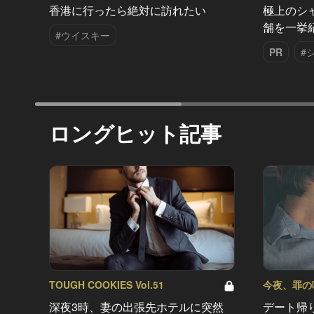
香港に行ったら絶対に訪れたい
極上のシ
舗を一挙
#ウイスキー
PR
#
ロングヒット記事
TOUGH COOKIES Vol.51
今夜、罪の味を
深夜3時、妻の出張先ホテルに突然
デート帰