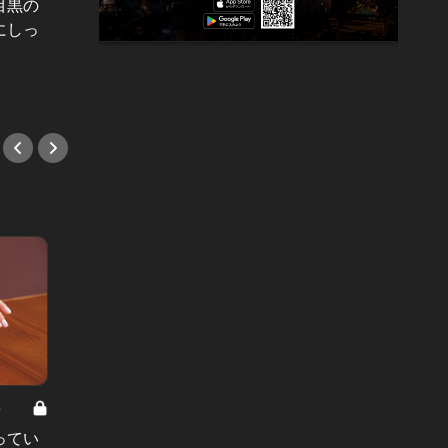
東カレ
目黒の
入してみたら…
的な満
にしっ
#鮨
徹底取
#鮨
8
男と女の答えあわせ【A】 Vol.308
ってい
結婚願望ゼロだった27歳男性が、交