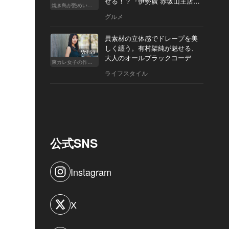
せる！？『伊勢廣 赤坂山王店』
焼き鳥が艶めいてきた
へ
グルメ
異素材の立体感でドレープを美
しく纏う。有村架純が魅せる、
Vol.53
大人のオールブラックコーデ
東カレ女子の作り方
ライフスタイル
公式SNS
Instagram
X