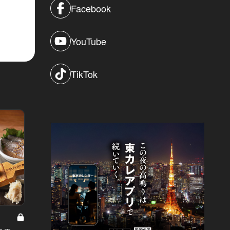
Facebook
YouTube
TikTok
食通たちの間で話題の、フーディー
東カレの
本田直之さんが握る「鮨本田」に潜