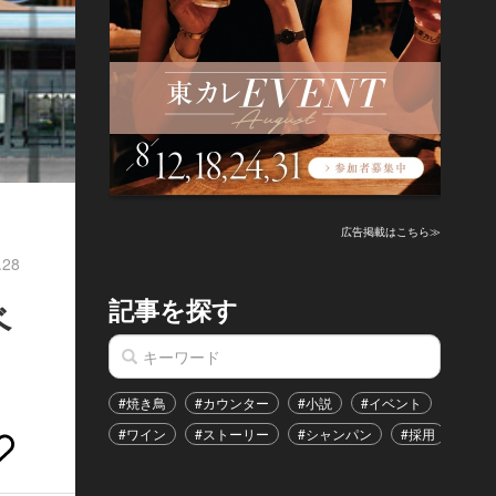
広告掲載はこちら≫
.28
記事を探す
ベ
#焼き鳥
#カウンター
#小説
#イベント
#港区
#ワイン
#ストーリー
#シャンパン
#採用
#恋