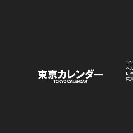
TO
ヘ
広
東