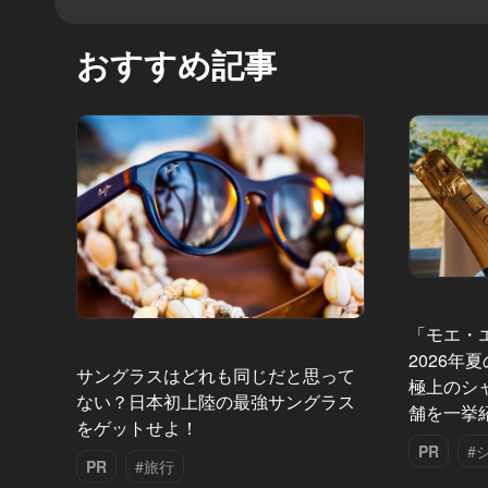
おすすめ記事
「モエ・
2026年
サングラスはどれも同じだと思って
極上のシ
ない？日本初上陸の最強サングラス
舗を一挙
をゲットせよ！
PR
#
PR
#旅行