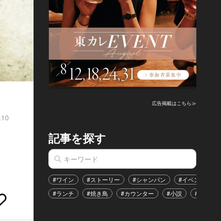
広告掲載はこちら≫
.10
記事を探す
#ワイン
#ストーリー
#シャンパン
#イベント
#ランチ
#焼き鳥
#カウンター
#小説
#恋愛