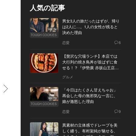
人気の記事
男女3人の旅だったはずが、帰り
は2人に…。1人の女性が残ると
Vol.74
決めた理由
TOUGH COOKIES
恋愛
6
【贅沢な穴場ランチ】本店では
大行列の焼き鳥丼が並ばずに食
せる！？『伊勢廣 赤坂山王店』
へ
グルメ
すすむ
「今日はたくさん甘えちゃお」
再会した母の無邪気な一言に、
Vol.73
娘が激怒した理由
TOUGH COOKIES
恋愛
9
異素材の立体感でドレープを美
しく纏う。有村架純が魅せる、
Vol.53