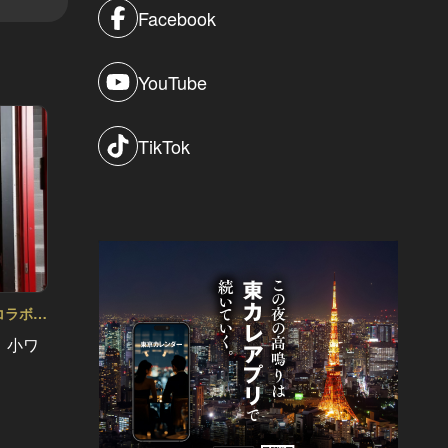
Facebook
YouTube
TikTok
 コラボ連
ol.3
！小ワ