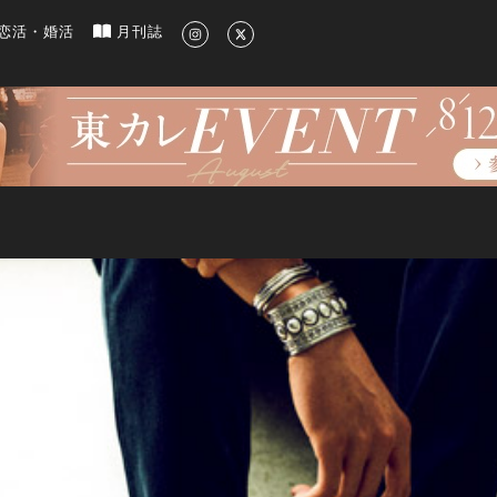
新のグルメ、洗練されたライフスタイル情報
恋活・婚活
月刊誌