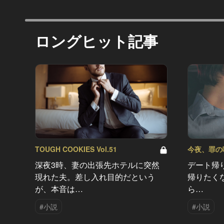
ロングヒット記事
TOUGH COOKIES Vol.51
今夜、罪の味を
深夜3時、妻の出張先ホテルに突然
デート帰
現れた夫。差し入れ目的だという
帰りたく
が、本音は…
ら…
#小説
#小説