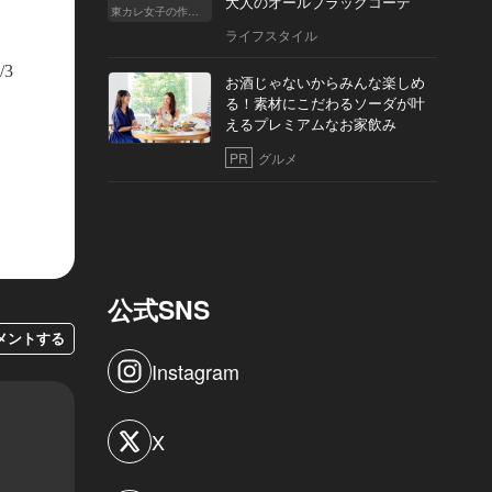
大人のオールブラックコーデ
東カレ女子の作り方
ライフスタイル
/3
お酒じゃないからみんな楽しめ
る！素材にこだわるソーダが叶
えるプレミアムなお家飲み
PR
グルメ
公式SNS
メントする
Instagram
X