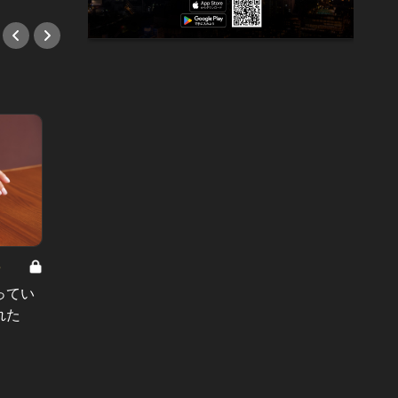
8
男と女の答えあわせ【A】 Vol.308
ってい
結婚願望ゼロだった27歳男性が、交
れた
際2年で突然プロポーズ。彼の心が
変わった“理由”とは
#小説