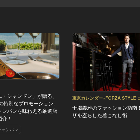
エ・シャンドン」が贈る、
東京カレンダー×FORZA STYLE
夏の特別なプロモーション。
載企画 ホッシーの衣・食・同・源 V
干場義雅のファッション指南
ャンパンを味わえる厳選店
ザを凝らした着こなし術
紹介！
シャンパン