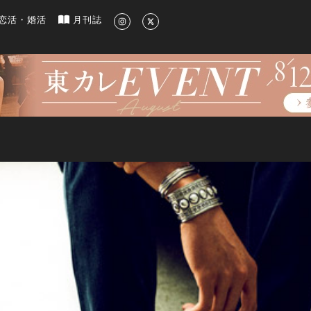
新のグルメ、洗練されたライフスタイル情報
恋活・婚活
月刊誌