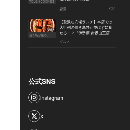
TOUGH COOKIES
恋愛
9
【贅沢な穴場ランチ】本店では
大行列の焼き鳥丼が並ばずに食
Vol.7
せる！？『伊勢廣 赤坂山王店』
焼き鳥が艶めいてきた
へ
グルメ
公式SNS
Instagram
X