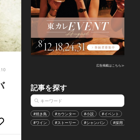
広告掲載はこちら≫
.10
バ
記事を探す
#焼き鳥
#カウンター
#小説
#イベント
#港区
#ワイン
#ストーリー
#シャンパン
#採用
#恋