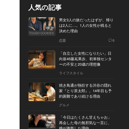
人気の記事
男女3人の旅だったはずが、帰り
は2人に…。1人の女性が残ると
Vol.74
決めた理由
TOUGH COOKIES
恋愛
6
「自立した女性になりたい」日
向坂46藤嶌果歩、初単独センタ
ーの不安と20歳の理想像
ライフスタイル
焼き鳥通が熱狂する渋谷の隠れ
家『とり茶太郎』。14年目も予
約困難であり続ける理由
グルメ
「今日はたくさん甘えちゃお」
再会した母の無邪気な一言に、
Vol.73
娘が激怒した理由