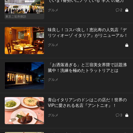
グルメ
2
Vol.2
東京ご近所探訪
味良し！コスパ良し！恵比寿の人気店『デ
リツィオーゾ イタリア』がリニューアル！
グルメ
「お洒落過ぎる」と三宿美女界隈で話題沸
騰中！洗練を極めたトラットリアとは
グルメ
青山イタリアンのドンはこの店だ！世界の
VIPに愛される名店『アントニオ』！
グルメ
3