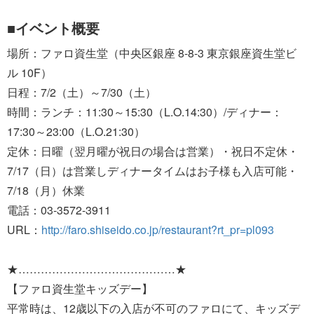
■イベント概要
場所：ファロ資生堂（中央区銀座 8-8-3 東京銀座資生堂ビ
ル 10F）
日程：7/2（土）～7/30（土）
時間：ランチ：11:30～15:30（L.O.14:30）/ディナー：
17:30～23:00（L.O.21:30）
定休：日曜（翌月曜が祝日の場合は営業）・祝日不定休・
7/17（日）は営業しディナータイムはお子様も入店可能・
7/18（月）休業
電話：03-3572-3911
URL：
http://faro.shiseido.co.jp/restaurant?rt_pr=pl093
★……………………………………★
【ファロ資生堂キッズデー】
平常時は、12歳以下の入店が不可のファロにて、キッズデ