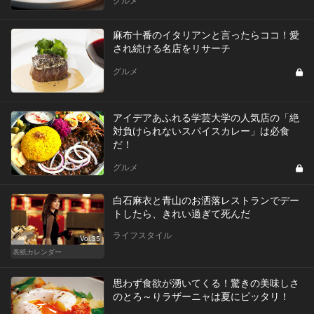
麻布十番のイタリアンと言ったらココ！愛
され続ける名店をリサーチ
グルメ
アイデアあふれる学芸大学の人気店の「絶
対負けられないスパイスカレー」は必食
だ！
グルメ
白石麻衣と青山のお洒落レストランでデー
トしたら、きれい過ぎて死んだ
ライフスタイル
Vol.35
表紙カレンダー
思わず食欲が湧いてくる！驚きの美味しさ
のとろ～りラザーニャは夏にピッタリ！