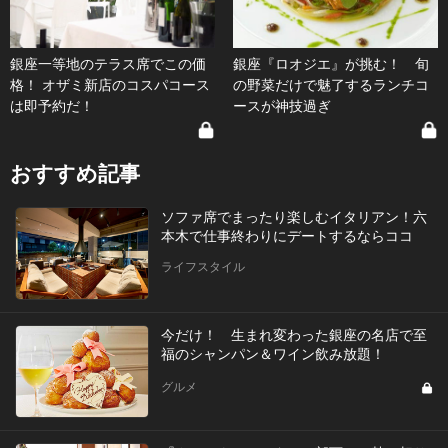
銀座一等地のテラス席でこの価
銀座『ロオジエ』が挑む！ 旬
格！ オザミ新店のコスパコース
の野菜だけで魅了するランチコ
は即予約だ！
ースが神技過ぎ
おすすめ記事
ソファ席でまったり楽しむイタリアン！六
本木で仕事終わりにデートするならココ
ライフスタイル
今だけ！ 生まれ変わった銀座の名店で至
福のシャンパン＆ワイン飲み放題！
グルメ