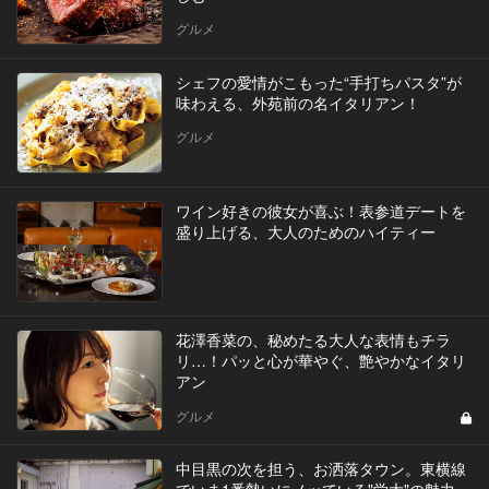
グルメ
シェフの愛情がこもった“手打ちパスタ”が
味わえる、外苑前の名イタリアン！
グルメ
ワイン好きの彼女が喜ぶ！表参道デートを
盛り上げる、大人のためのハイティー
花澤香菜の、秘めたる大人な表情もチラ
リ…！パッと心が華やぐ、艶やかなイタリ
アン
グルメ
中目黒の次を担う、お洒落タウン。東横線
でいま1番勢いにノッている"学大"の魅力