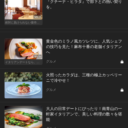
『クチーナ・ヒラタ』で部下との熱い契り
を。
Vol.3
絶対に負けられない接待が、今宵はある
黄金色のミラノ風カツレツに、人気シェフ
の技巧を見た！麻布十番の老舗イタリアン
へ
Vol.9
グルメ
イタリアンデートなら、東京屈指の美味しい人気店へ
火照ったカラダは、三種の極上カッペリー
ニで冷やせ！
グルメ
大人の日常デートにぴったり！南青山の一
軒家イタリアンで、美しい料理の数々を堪
能
グルメ