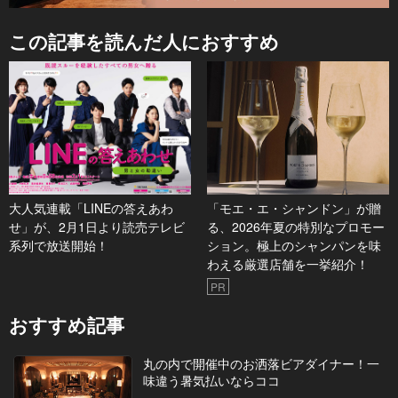
この記事を読んだ人におすすめ
大人気連載「LINEの答えあわ
「モエ・エ・シャンドン」が贈
せ」が、2月1日より読売テレビ
る、2026年夏の特別なプロモー
系列で放送開始！
ション。極上のシャンパンを味
わえる厳選店舗を一挙紹介！
PR
おすすめ記事
丸の内で開催中のお洒落ビアダイナー！一
味違う暑気払いならココ