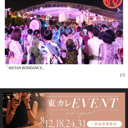
「ISETAN BONDANCE」
1/5