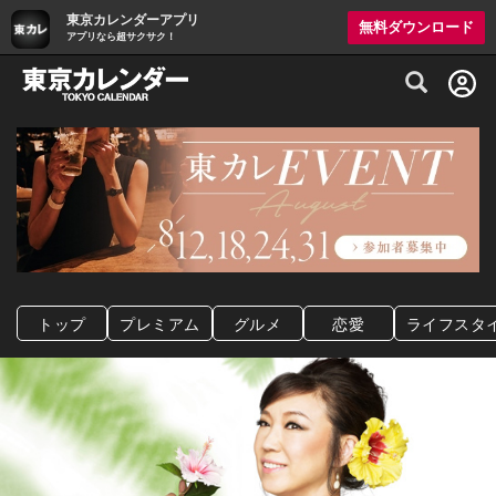
東京カレンダーアプリ
無料ダウンロード
アプリなら超サクサク！
グルメ情報・プレミアムレストラン予約サイト
トップ
プレミアム
グルメ
恋愛
ライフスタ