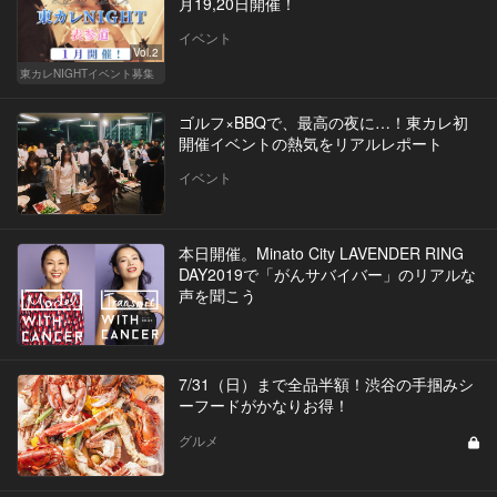
月19,20日開催！
イベント
Vol.2
東カレNIGHTイベント募集
ゴルフ×BBQで、最高の夜に…！東カレ初
開催イベントの熱気をリアルレポート
イベント
本日開催。Minato City LAVENDER RING
DAY2019で「がんサバイバー」のリアルな
声を聞こう
7/31（日）まで全品半額！渋谷の手掴みシ
ーフードがかなりお得！
グルメ