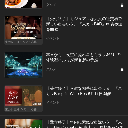
グルメ
【受付終了】カジュアルな大人の社交場で
新しい出会いを。『東カレBAR』in 表参道
を開催！
Vol.1
イベント
東カレ主催イベント応募詳細記事一覧
本日から！夜空に流れ星もキラリ♪品川の
体験型イルミが新名所の予感！
グルメ
【受付終了】素敵な相手に出会える！『東
カレBar』 in Wine Fes 5月11日開催！
イベント
Vol.40
東カレ主催イベント応募詳細記事一覧
【受付終了】年内に素敵な出逢いを！『東
カレBar Casual』 in 恵比寿、参加チャンス