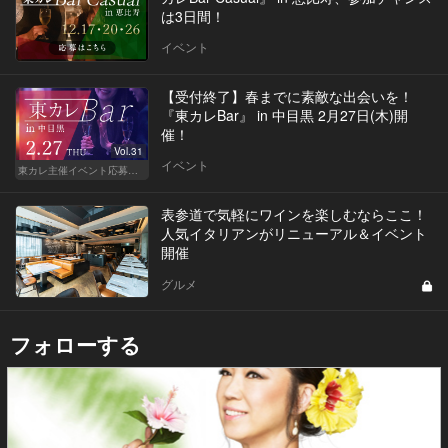
は3日間！
イベント
【受付終了】春までに素敵な出会いを！
『東カレBar』 in 中目黒 2月27日(木)開
催！
Vol.31
イベント
東カレ主催イベント応募詳細記事一覧
表参道で気軽にワインを楽しむならここ！
人気イタリアンがリニューアル＆イベント
開催
グルメ
フォローする