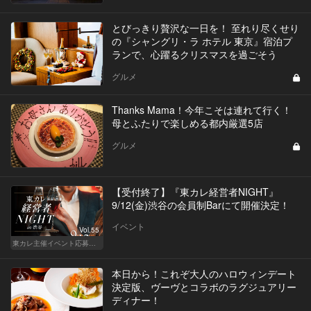
とびっきり贅沢な一日を！ 至れり尽くせり
の『シャングリ・ラ ホテル 東京』宿泊プ
ランで、心躍るクリスマスを過ごそう
グルメ
Thanks Mama！今年こそは連れて行く！
母とふたりで楽しめる都内厳選5店
グルメ
【受付終了】『東カレ経営者NIGHT』
9/12(金)渋谷の会員制Barにて開催決定！
イベント
Vol.55
東カレ主催イベント応募詳細記事一覧
本日から！これぞ大人のハロウィンデート
決定版、ヴーヴとコラボのラグジュアリー
ディナー！