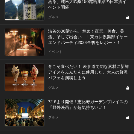
ある、純米大吟醸150銘柄集結の日本酒イ
ベント開催
グルメ
渋谷の38階から、煌めく夜景、美食、美
酒、そして出会い…！東カレ倶楽部イヤー
エンドパーティ2024全貌をレポート！
イベント
冬こそ食べたい！ 表参道で旬な素材に新鮮
アイスをふんだんに使用した、大人の贅沢
パフェを満喫しよう
グルメ
7/15より開催！恵比寿ガーデンプレイスの
『野外映画』が超気持ちいい！
グルメ