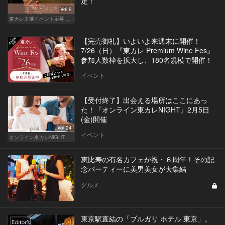
定！
Vol.9
東カレ主催イベント応募詳細記事一覧
【完売御礼】いよいよ来週末に開催！
7/26（日）『東カレ Premium Wine Fes』
参加人数枠を拡大し、180名規模で開催！
イベント
【受付終了】出会える場所はここにあっ
た！『オンライン東カレNIGHT』2月5日
(金)開催
Vol.24
イベント
オンライン東カレNIGHT イベント募集
恵比寿の有名カフェが祝・６周年！その記
念パーティーに美男美女が大集結
グルメ
東京駅直結の「ブルガリ ホテル 東京」。