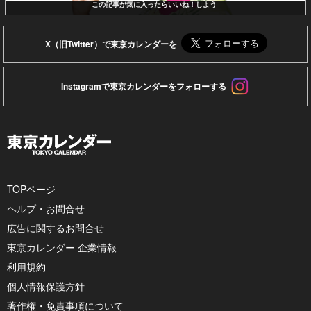
この記事が気に入ったらいいね！しよう
X（旧Twitter）で東京カレンダーを
Instagramで東京カレンダーをフォローする
TOPページ
ヘルプ・お問合せ
広告に関するお問合せ
東京カレンダー 企業情報
利用規約
個人情報保護方針
著作権・免責事項について