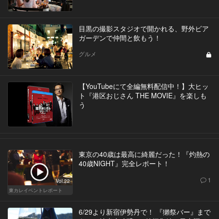
目黒の撮影スタジオで開かれる、野外ビア
ガーデンで仲間と飲もう！
グルメ
【YouTubeにて全編無料配信中！】大ヒッ
ト『港区おじさん THE MOVIE』を楽しも
う
東京の40歳は最高に綺麗だった！『灼熱の
40歳NIGHT』完全レポート！
1
Vol.22
東カレイベントレポート
6/29より新宿伊勢丹で！ 『獺祭バー』まで