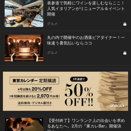
表参道で気軽にワインを楽しむならここ！
人気イタリアンがリニューアル＆イベント
開催
グルメ
丸の内で開催中のお洒落ビアダイナー！一
味違う暑気払いならココ
グルメ
【受付終了】ワンランク上の出会いを求め
るあなたへ。2月の『東カレBar』開催決