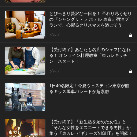
とびっきり贅沢な一日を！ 至れり尽くせり
の『シャングリ・ラ ホテル 東京』宿泊プ
ランで、心躍るクリスマスを過ごそう
グルメ
【受付終了】あなたも名店のシェフになれ
る！ オンライン料理教室「東カレキッチ
ン」スタート！
グルメ
1日40名限定！今夏ウェスティン東京が贈
るキッズ馬車パレードが超素敵
【受付終了】「新生活を始めた女性」と
「そんな女性をエスコートできる男性」が
集う『東カレ ビギナーズNIGHT』を開催！