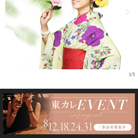
新
1/5
イ