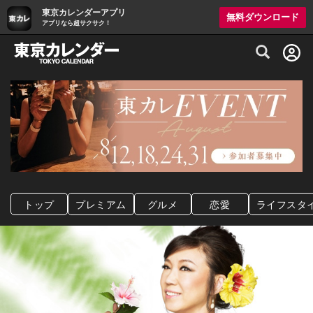
東京カレンダーアプリ
無料ダウンロード
アプリなら超サクサク！
グルメ情報・プレミアムレストラン予約サイト
トップ
プレミアム
グルメ
恋愛
ライフスタ