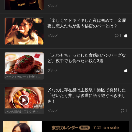
グルメ
「楽しくてドキドキした夜は初めて」金曜
夜に恋人たちが集う秘密のバーとは？
グルメ
1
「ふわもち」っとした食感のハンバーグな
ど、夜中でも食べたい奴ら3選
グルメ
Vol.1
バーグ！カレー！炒飯！我慢ならぬ深夜のフードテロ
〆なのに存在感は主役級！港区で発見した
「ぜいたく丼」は後世に語り継ぐべき美し
さ！
Vol.13
グルメ
1
ハレの日向け フレンチ・高級店