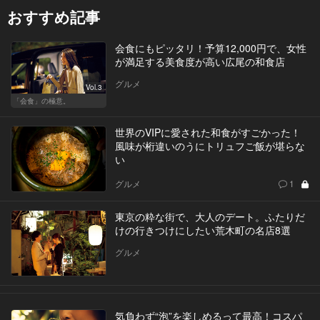
おすすめ記事
会食にもピッタリ！予算12,000円で、女性
が満足する美食度が高い広尾の和食店
グルメ
Vol.3
「会食」の極意。
世界のVIPに愛された和食がすごかった！
風味が桁違いのうにトリュフご飯が堪らな
い
グルメ
1
東京の粋な街で、大人のデート。ふたりだ
けの行きつけにしたい荒木町の名店8選
グルメ
気負わず“泡”を楽しめるって最高！コスパ