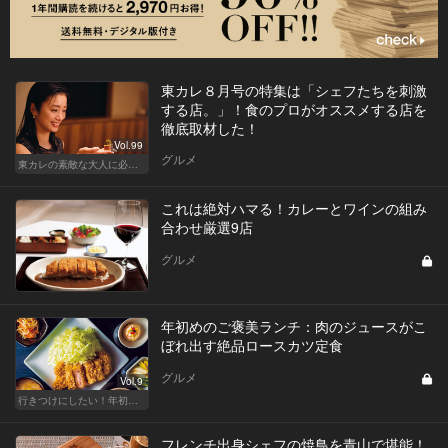
東カレ８月号の特集は「シェフたちを刺激
する店。」！食のプロがオススメする店を
徹底取材した！
Vol.99
グルメ
東カレの素敵な大人に必要なこと
これは絶対ハマる！カレーとワインの組み
合わせ厳選9店
グルメ
年初めのご褒美ランチ：肉のジュースがこ
ぼれ出す絶品ロースカツ定食
グルメ
Vol.9
行きつけにしたい！年初めのご褒美ランチ
フレンチ出身シェフの焼鳥を青山で堪能！