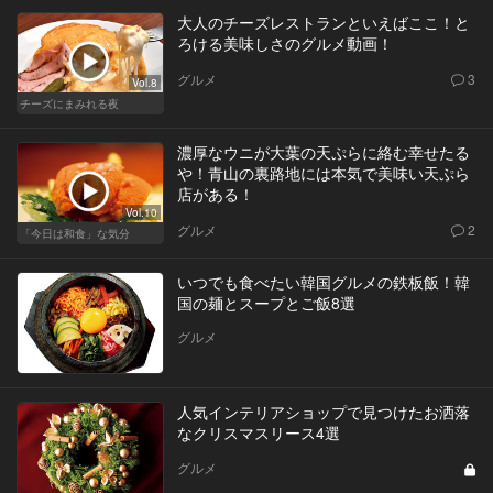
大人のチーズレストランといえばここ！と
ろける美味しさのグルメ動画！
グルメ
3
Vol.8
チーズにまみれる夜
濃厚なウニが大葉の天ぷらに絡む幸せたる
や！青山の裏路地には本気で美味い天ぷら
店がある！
Vol.10
グルメ
2
「今日は和食」な気分
いつでも食べたい韓国グルメの鉄板飯！韓
国の麺とスープとご飯8選
グルメ
人気インテリアショップで見つけたお洒落
なクリスマスリース4選
グルメ