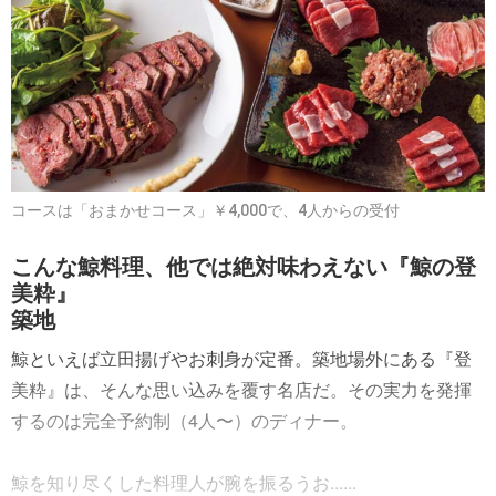
コースは「おまかせコース」￥4,000で、4人からの受付
こんな鯨料理、他では絶対味わえない『鯨の登
美粋』
築地
鯨といえば立田揚げやお刺身が定番。築地場外にある『登
美粋』は、そんな思い込みを覆す名店だ。その実力を発揮
するのは完全予約制（4人〜）のディナー。
鯨を知り尽くした料理人が腕を振るうお......