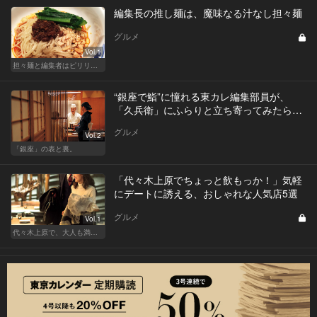
編集長の推し麺は、魔味なる汁なし担々麺
グルメ
Vol.1
担々麺と編集者はピリリと辛いほうがいい！
“銀座で鮨”に憧れる東カレ編集部員が、
「久兵衛」にふらりと立ち寄ってみたら…
グルメ
Vol.2
「銀座」の表と裏。
「代々木上原でちょっと飲もっか！」気軽
にデートに誘える、おしゃれな人気店5選
グルメ
Vol.1
代々木上原で、大人も満足な“映える”デート