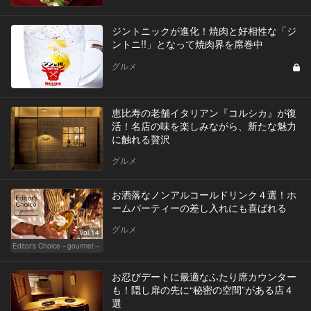
ジントニックが進化！焼肉と好相性な「ジ
ントニ!!」となって焼肉界を席巻中
グルメ
恵比寿の老舗イタリアン『コルシカ』が復
活！名店の味を楽しみながら、新たな魅力
に触れる贅沢
グルメ
お洒落なノンアルコールドリンク４選！ホ
ームパーティーの差し入れにも喜ばれる
グルメ
Vol.14
Editor's Choice～gourmet～
お忍びデートに最適なふたり席カウンター
も！隠し扉の先に“秘密の空間”がある店４
選