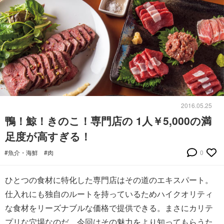
2016.05.25
鴨！鯨！きのこ！専門店の 1人￥5,000の満
足度が高すぎる！
#魚介・海鮮
#肉
0
ひとつの食材に特化した専門店はその道のエキスパート。
仕入れにも独自のルートを持っているためハイクオリティ
な食材をリーズナブルな価格で提供できる。まさにカリテ
プリな穴場なのだ。今回はその魅力をより知ってもらうた