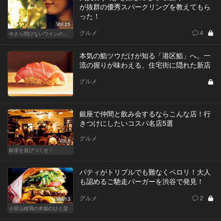
が抜群の優秀スパークリングを教えてもら
った！
Vol.25
グルメ
4
今さら聞けないワインの基礎知識
本気の鮨ツウだけが知る「港区鮨」へ。一
流の握りが味わえる、住宅街に隠れた新店
グルメ
銀座で仲間と飲み会するならこんな店！行
きつけにしたいコスパ名店5選
グルメ
Vol.6
銀座を遊びつくせ！
パティがトリプルでも難なくペロリ！大人
も認めるご馳走バーガーを渋谷で発見！
グルメ
2
Vol.13
小宮山雄飛の本能のひと皿