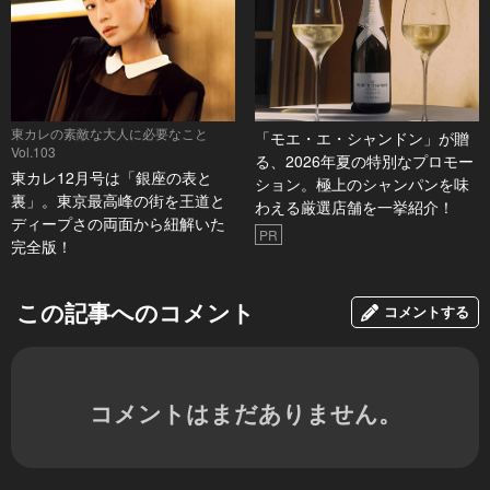
東カレの素敵な大人に必要なこと
「モエ・エ・シャンドン」が贈
Vol.103
る、2026年夏の特別なプロモー
東カレ12月号は「銀座の表と
ション。極上のシャンパンを味
裏」。東京最高峰の街を王道と
わえる厳選店舗を一挙紹介！
ディープさの両面から紐解いた
PR
完全版！
この記事へのコメント
コメントする
コメントはまだありません。