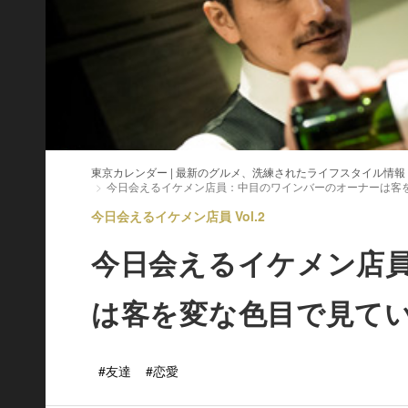
東京カレンダー | 最新のグルメ、洗練されたライフスタイル情報
今日会えるイケメン店員：中目のワインバーのオーナーは客
今日会えるイケメン店員 Vol.2
今日会えるイケメン店
は客を変な色目で見て
#友達
#恋愛