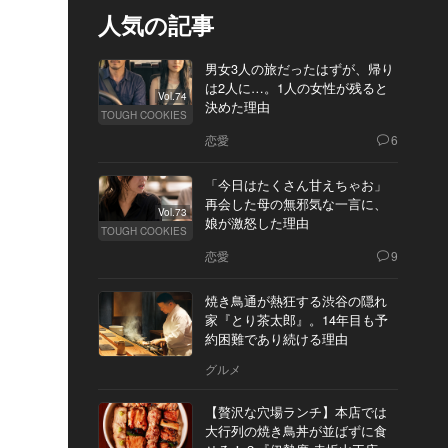
人気の記事
男女3人の旅だったはずが、帰り
は2人に…。1人の女性が残ると
Vol.74
決めた理由
TOUGH COOKIES
恋愛
6
「今日はたくさん甘えちゃお」
再会した母の無邪気な一言に、
Vol.73
娘が激怒した理由
TOUGH COOKIES
恋愛
9
焼き鳥通が熱狂する渋谷の隠れ
家『とり茶太郎』。14年目も予
約困難であり続ける理由
グルメ
【贅沢な穴場ランチ】本店では
大行列の焼き鳥丼が並ばずに食