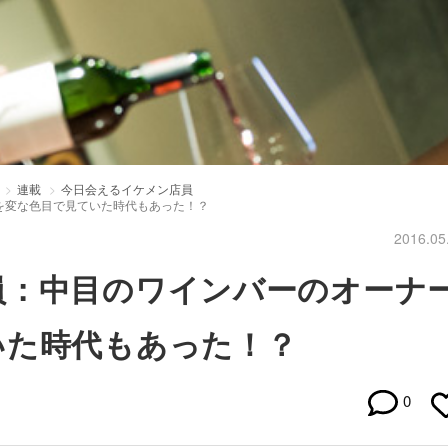
連載
今日会えるイケメン店員
を変な色目で見ていた時代もあった！？
2016.05
員：中目のワインバーのオーナ
いた時代もあった！？
0