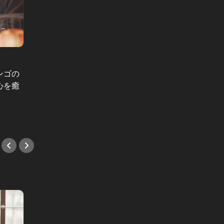
ンゴの
心を癒