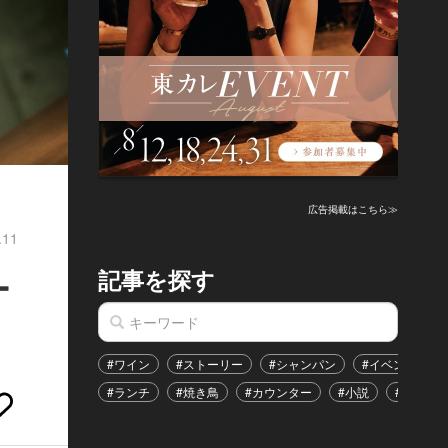
広告掲載はこちら≫
.11
記事を探す
ー
#ワイン
#ストーリー
#シャンパン
#イベント
#ランチ
#焼き鳥
#カウンター
#小説
#恋愛