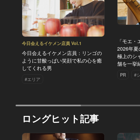
「モエ・
今日会えるイケメン店員 Vol.1
2026年
今日会えるイケメン店員：リンゴの
極上のシ
ように甘酸っぱい笑顔で私の心を癒
舗を一挙
してくれる男
PR
#
#エリア
ロングヒット記事