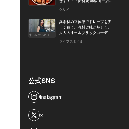
せる！？『伊勢廣 赤坂山王店』
へ
グルメ
異素材の立体感でドレープを美
しく纏う。有村架純が魅せる、
Vol.53
大人のオールブラックコーデ
東カレ女子の作り方
ライフスタイル
公式SNS
Instagram
X