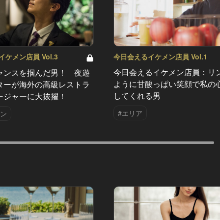
今日会えるイケメン店員 Vol.1
ケメン店員 Vol.3
今日会えるイケメン店員：リ
ャンスを掴んだ男！ 夜遊
ように甘酸っぱい笑顔で私の
ターが海外の高級レストラ
してくれる男
ージャーに大抜擢！
#エリア
ラン