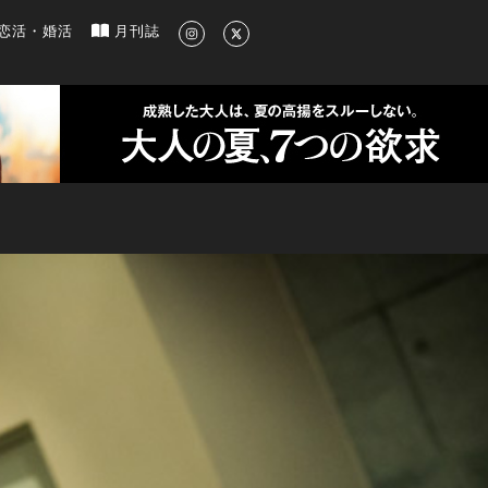
新のグルメ、洗練されたライフスタイル情報
恋活・婚活
月刊誌