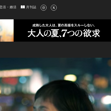
新のグルメ、洗練されたライフスタイル情報
恋活・婚活
月刊誌