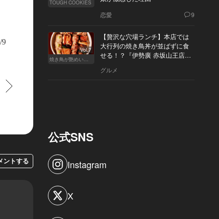
TOUGH COOKIES
恋愛
9
んて誰が決めたのだろう…。いまの私って、剩女＝“残り物の女性”なの…？
【贅沢な穴場ランチ】本店では
/9
大行列の焼き鳥丼が並ばずに食
Vol.7
せる！？『伊勢廣 赤坂山王店』
焼き鳥が艶めいてきた
へ
グルメ
すすむ
公式SNS
メントする
Instagram
X