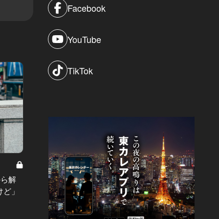
Facebook
YouTube
TikTok
東京マザー Vol.15
年の差婚
いよいよ明日で最終話！「東京マザ
から解
あなた
ー」全話総集編
けど」
歳の未
の最後
#小説