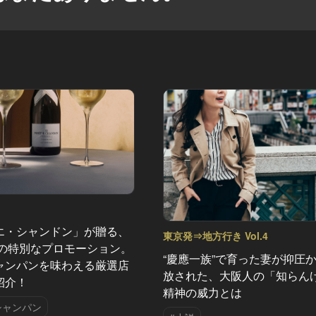
エ・シャンドン」が贈る、
東京発⇒地方行き Vol.4
夏の特別なプロモーション。
“慶應一族”で育った妻が抑圧
ャンパンを味わえる厳選店
放された、大阪人の「知らん
紹介！
精神の威力とは
シャンパン