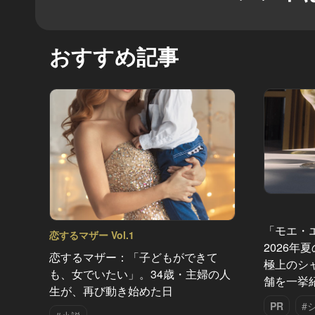
おすすめ記事
「モエ・
恋するマザー Vol.1
2026年
恋するマザー：「子どもができて
極上のシ
も、女でいたい」。34歳・主婦の人
舗を一挙
生が、再び動き始めた日
PR
#