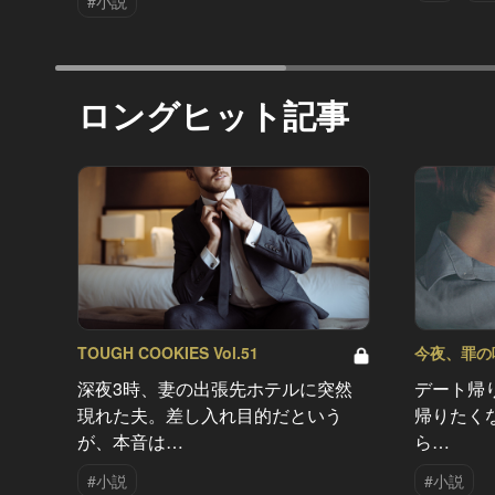
#小説
ロングヒット記事
TOUGH COOKIES Vol.51
今夜、罪の味を
深夜3時、妻の出張先ホテルに突然
デート帰
現れた夫。差し入れ目的だという
帰りたく
が、本音は…
ら…
#小説
#小説