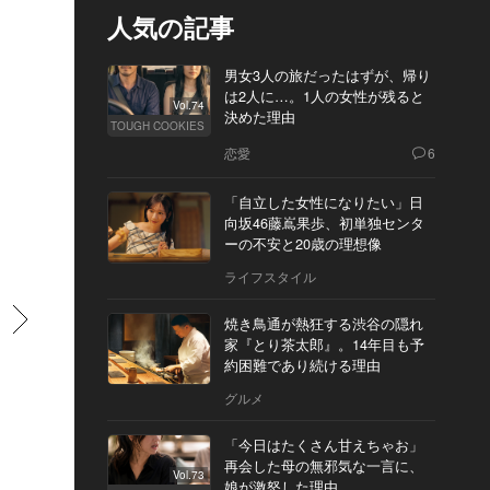
人気の記事
男女3人の旅だったはずが、帰り
は2人に…。1人の女性が残ると
Vol.74
決めた理由
TOUGH COOKIES
恋愛
6
「自立した女性になりたい」日
向坂46藤嶌果歩、初単独センタ
ーの不安と20歳の理想像
ライフスタイル
すすむ
焼き鳥通が熱狂する渋谷の隠れ
家『とり茶太郎』。14年目も予
約困難であり続ける理由
グルメ
「今日はたくさん甘えちゃお」
再会した母の無邪気な一言に、
Vol.73
娘が激怒した理由