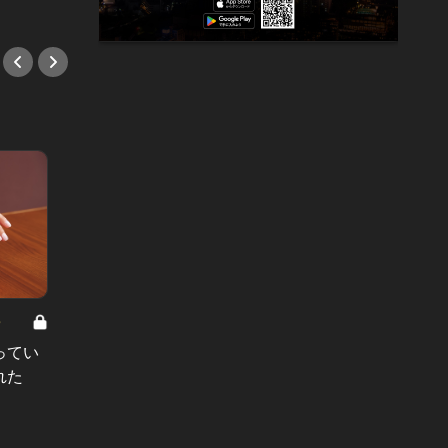
#小説
8
男と女の答えあわせ【A】 Vol.308
ってい
結婚願望ゼロだった27歳男性が、交
れた
際2年で突然プロポーズ。彼の心が
変わった“理由”とは
#小説