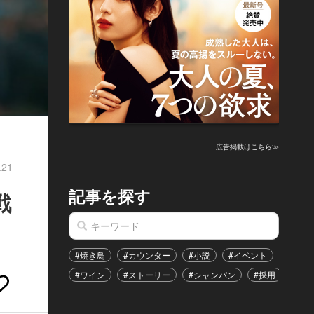
広告掲載はこちら≫
.21
記事を探す
戦
#焼き鳥
#カウンター
#小説
#イベント
#港区
#ワイン
#ストーリー
#シャンパン
#採用
#恋