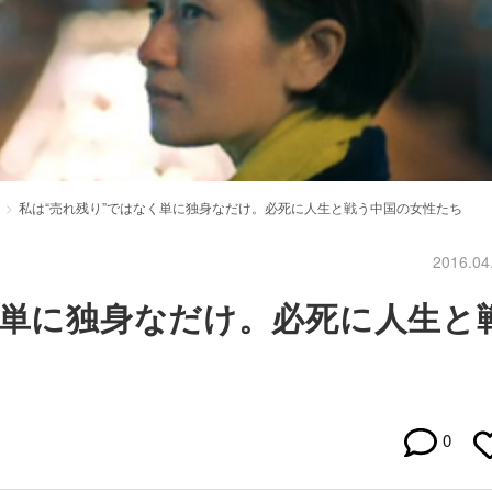
私は“売れ残り”ではなく単に独身なだけ。必死に人生と戦う中国の女性たち
2016.04
く単に独身なだけ。必死に人生と
0