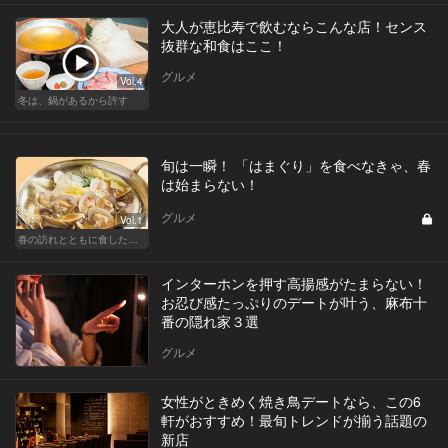
大人が恵比寿で飲むならこんな店！センス
抜群な和食はここ！
グルメ
Vol.4
冬は、鍋があるから許す
旬は一瞬！ 「はまぐり」を食べなきゃ、春
は始まらない！
グルメ
Vol.1
春の訪れとともに食したい「はまぐり」のあるお店
インターホンを押す高揚感がたまらない！
お忍び感たっぷりのデートが叶う、麻布十
番の隠れ家３選
グルメ
女性がときめく焼き鳥デートなら、この6
軒がおすすめ！最旬トレンドが揃う話題の
新店