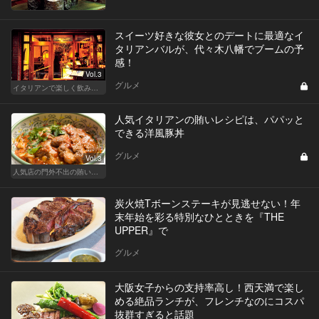
スイーツ好きな彼女とのデートに最適なイ
タリアンバルが、代々木八幡でブームの予
感！
Vol.3
グルメ
イタリアンで楽しく飲み会！東京の人気店へ
人気イタリアンの賄いレシピは、パパッと
できる洋風豚丼
グルメ
Vol.3
人気店の門外不出の賄いレシピ
炭火焼Tボーンステーキが見逃せない！年
末年始を彩る特別なひとときを『THE
UPPER』で
グルメ
大阪女子からの支持率高し！西天満で楽し
める絶品ランチが、フレンチなのにコスパ
抜群すぎると話題