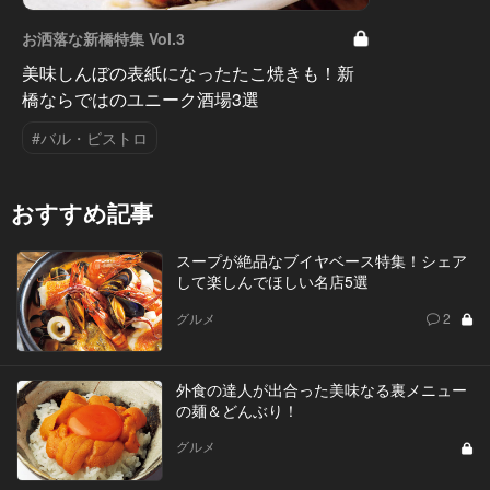
お洒落な新橋特集 Vol.3
美味しんぼの表紙になったたこ焼きも！新
橋ならではのユニーク酒場3選
#バル・ビストロ
おすすめ記事
スープが絶品なブイヤベース特集！シェア
して楽しんでほしい名店5選
グルメ
2
外食の達人が出合った美味なる裏メニュー
の麺＆どんぶり！
グルメ