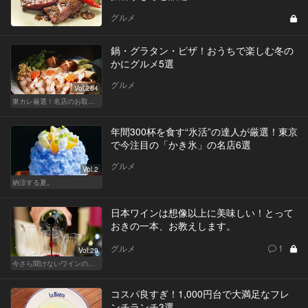
グルメ
鍋・グラタン・ピザ！おうちで楽しむ冬の
かにグルメ5選
グルメ
Vol.264
東カレ厳選！名店のお取り寄せ特集
年間300杯を食す“氷活”の達人が厳選！東京
で今注目の「かき氷」の名店6選
グルメ
Vol.2
納涼する夏。
日本ワインは想像以上に美味しい！とって
おきの一本、お教えします。
グルメ
1
Vol.29
今さら聞けないワインの基礎知識
コスパ良すぎ！1,000円台で大満足なフレ
ンチランチ3選