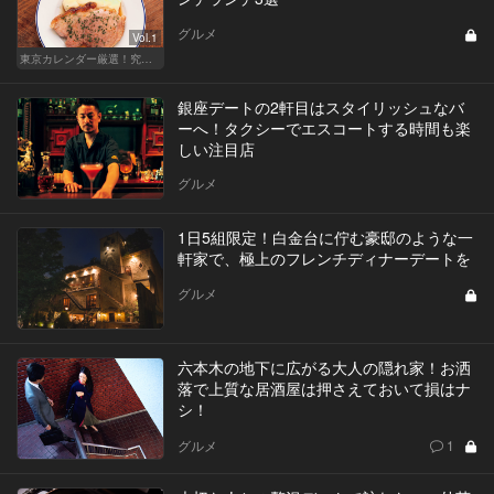
グルメ
Vol.1
東京カレンダー厳選！究極のランチ特集
銀座デートの2軒目はスタイリッシュなバ
ーへ！タクシーでエスコートする時間も楽
しい注目店
グルメ
1日5組限定！白金台に佇む豪邸のような一
軒家で、極上のフレンチディナーデートを
グルメ
六本木の地下に広がる大人の隠れ家！お洒
落で上質な居酒屋は押さえておいて損はナ
シ！
グルメ
1