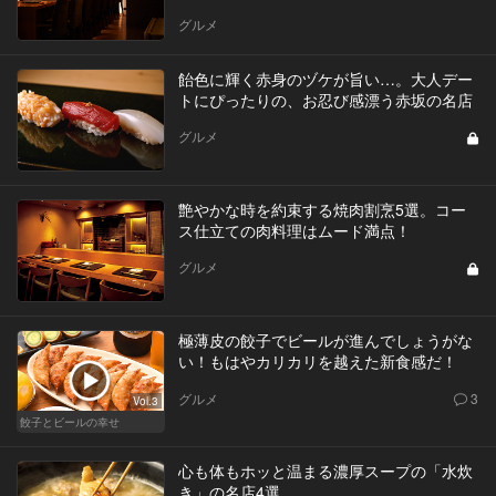
グルメ
飴色に輝く赤身のヅケが旨い…。大人デー
トにぴったりの、お忍び感漂う赤坂の名店
グルメ
艶やかな時を約束する焼肉割烹5選。コー
ス仕立ての肉料理はムード満点！
グルメ
極薄皮の餃子でビールが進んでしょうがな
い！もはやカリカリを越えた新食感だ！
グルメ
3
Vol.3
餃子とビールの幸せ
心も体もホッと温まる濃厚スープの「水炊
き」の名店4選