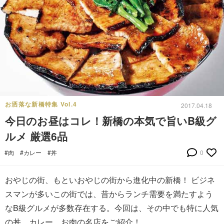
お洒落な新橋特集 Vol.4
2017.04.18
今日のお昼はコレ！新橋の本気で旨いB級グ
ルメ 厳選6品
#肉
#カレー
#丼
0
おやじの街、もといおやじの街から進化中の新橋！ ビジネ
スマンが多いこの街では、昔からランチ需要を満たすよう
なB級グルメが多数存在する。今回は、その中でも特に人気
の丼、カレー、お肉の名店をご紹介！