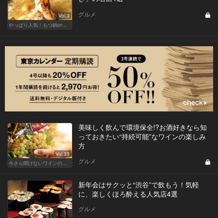
グルメ
Vol.3
やっぱり人気！もつ鍋or水炊き、どっちで飲もう？
美味しく飲んで環境保全!?お酒好きなら知
っておきたい“持続可能”なワインの楽しみ
方
Vol.33
グルメ
今さら聞けないワインの基礎知識
新年会はサクッと“渋谷”で飲もう！気軽
に、楽しくほろ酔える人気店4選
グルメ