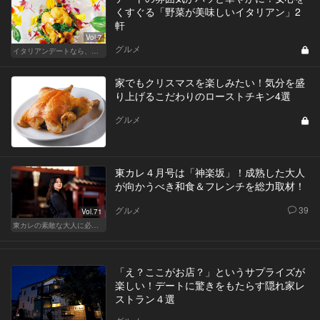
くすぐる「野菜が美味しいイタリアン」2
軒
Vol.7
グルメ
イタリアンデートなら、東京屈指の美味しい人気店へ
家でもクリスマスを楽しみたい！気分を盛
り上げるこだわりのローストチキン4選
グルメ
東カレ４月号は「神楽坂」！成熟した大人
が向かうべき和食＆フレンチを総力取材！
グルメ
39
Vol.71
東カレの素敵な大人に必要なこと
「え？ここがお店？」というサプライズが
楽しい！デートに驚きをもたらす隠れ家レ
ストラン４選