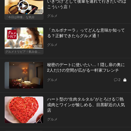
いきつけ”として後輩を連れて行きたいのは
こういう店！
Vol.7
グルメ
「今日は和食」な気分
「カルボナーラ」ってどんな意味か知って
る？正解できたらグルメ通！
グルメ
Vol.10
グルメトリビア！飲み会やデートで会話のネタになるQ＆A
秘密のデートに使いたい…！隠し扉の奥に
2人だけの空間が広がる一軒家フレンチ
グルメ
2
ハート型の“生肉タルタル”がとろける♡熟
成肉とワインが愉しめる、目黒駅近の人気
店
グルメ