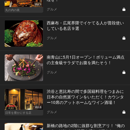
Vol.1
グルメ
丸の内の夜
西麻布・広尾界隈でイケてる人が普段使い
している名店９選
グルメ
南青山に5月1日オープン！ボリューム満点
の主食級サラダでお腹を満たそう！
グルメ
渋谷と恵比寿の間で多国籍料理をつまみに
日本の自然派ワインをいただく！カウンタ
ー10席のアットホームなワイン酒場！
Vol.6
グルメ
日常を豊かにする店
新橋の路地の2階に抜群な割烹アリ！ “俺の