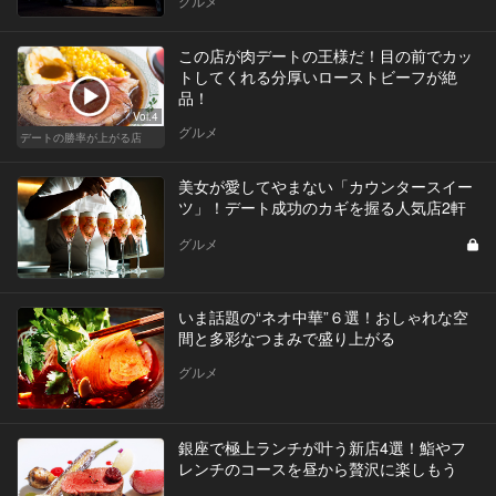
グルメ
この店が肉デートの王様だ！目の前でカッ
トしてくれる分厚いローストビーフが絶
品！
Vol.4
グルメ
デートの勝率が上がる店
美女が愛してやまない「カウンタースイー
ツ」！デート成功のカギを握る人気店2軒
グルメ
いま話題の“ネオ中華”６選！おしゃれな空
間と多彩なつまみで盛り上がる
グルメ
銀座で極上ランチが叶う新店4選！鮨やフ
レンチのコースを昼から贅沢に楽しもう