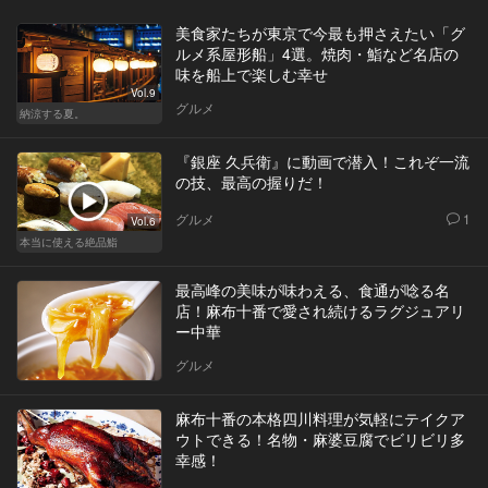
美食家たちが東京で今最も押さえたい「グ
ルメ系屋形船」4選。焼肉・鮨など名店の
味を船上で楽しむ幸せ
Vol.9
グルメ
納涼する夏。
『銀座 久兵衛』に動画で潜入！これぞ一流
の技、最高の握りだ！
グルメ
1
Vol.6
本当に使える絶品鮨
最高峰の美味が味わえる、食通が唸る名
店！麻布十番で愛され続けるラグジュアリ
ー中華
グルメ
麻布十番の本格四川料理が気軽にテイクア
ウトできる！名物・麻婆豆腐でビリビリ多
幸感！