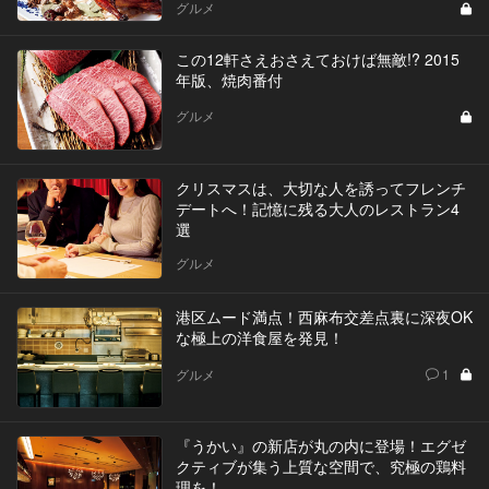
グルメ
この12軒さえおさえておけば無敵!? 2015
年版、焼肉番付
グルメ
クリスマスは、大切な人を誘ってフレンチ
デートへ！記憶に残る大人のレストラン4
選
グルメ
港区ムード満点！西麻布交差点裏に深夜OK
な極上の洋食屋を発見！
グルメ
1
『うかい』の新店が丸の内に登場！エグゼ
クティブが集う上質な空間で、究極の鶏料
理を！