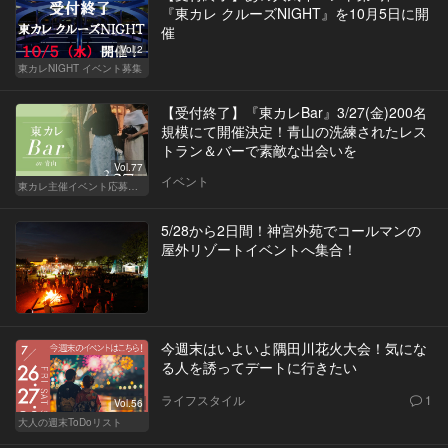
『東カレ クルーズNIGHT』を10月5日に開
催
Vol.2
東カレNIGHT イベント募集
【受付終了】『東カレBar』3/27(金)200名
規模にて開催決定！青山の洗練されたレス
トラン＆バーで素敵な出会いを
Vol.77
イベント
東カレ主催イベント応募詳細記事一覧
5/28から2日間！神宮外苑でコールマンの
屋外リゾートイベントへ集合！
今週末はいよいよ隅田川花火大会！気にな
る人を誘ってデートに行きたい
ライフスタイル
1
Vol.56
大人の週末ToDoリスト