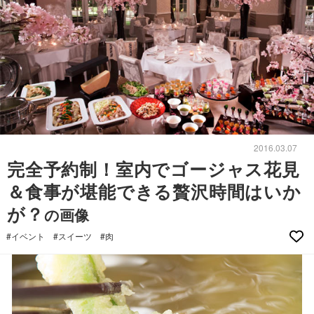
2016.03.07
完全予約制！室内でゴージャス花見
＆食事が堪能できる贅沢時間はいか
が？
の画像
#イベント
#スイーツ
#肉