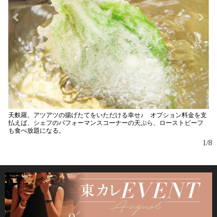
天麩羅。アツアツの揚げたてをいただける幸せ♪ オプション料金を支
春
払えば、シェフのパフォーマンスコーナーの天ぷら、ローストビーフ
会
も食べ放題になる。
す
1/8