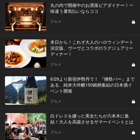
丸の内で開催中のお洒落ビアダイナー！一
味違う暑気払いならココ
グルメ
本日から！これぞ大人のハロウィンデート
決定版、ヴーヴとコラボのラグジュアリー
ディナー！
グルメ
6/29より新宿伊勢丹で！ 『獺祭バー』まで
ある、純米大吟醸150銘柄集結の日本酒イ
ベント開催
グルメ
白ドレスを纏った美女たちが六本木に集
結！大人を高揚させるサマーイベントとは
グルメ