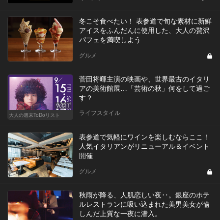
冬こそ食べたい！ 表参道で旬な素材に新鮮
アイスをふんだんに使用した、大人の贅沢
パフェを満喫しよう
グルメ
菅田将暉主演の映画や、世界最古のイタリ
アの美術館展…「芸術の秋」何をして過ご
す？
Vol.11
ライフスタイル
大人の週末ToDoリスト
表参道で気軽にワインを楽しむならここ！
人気イタリアンがリニューアル＆イベント
開催
グルメ
秋雨が降る、人肌恋しい夜‥。銀座のホテ
ルレストランに吸い込まれた美男美女が愉
しんだ上質な一夜に潜入。