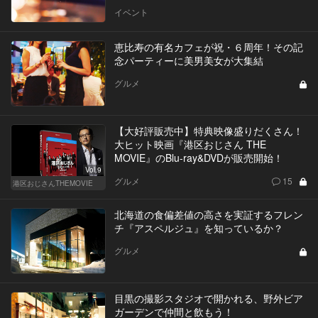
イベント
恵比寿の有名カフェが祝・６周年！その記
念パーティーに美男美女が大集結
グルメ
【大好評販売中】特典映像盛りだくさん！
大ヒット映画『港区おじさん THE
MOVIE』のBlu-ray&DVDが販売開始！
Vol.9
グルメ
15
港区おじさんTHEMOVIE
北海道の食偏差値の高さを実証するフレン
チ『アスペルジュ』を知っているか？
グルメ
目黒の撮影スタジオで開かれる、野外ビア
ガーデンで仲間と飲もう！