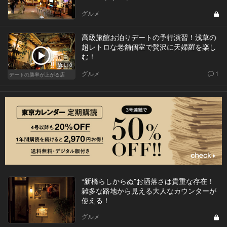
グルメ
高級旅館お泊りデートの予行演習！浅草の
超レトロな老舗個室で贅沢に天婦羅を楽し
む！
Vol.10
グルメ
1
デートの勝率が上がる店
“新橋らしからぬ”お洒落さは貴重な存在！
雑多な路地から見える大人なカウンターが
使える！
グルメ