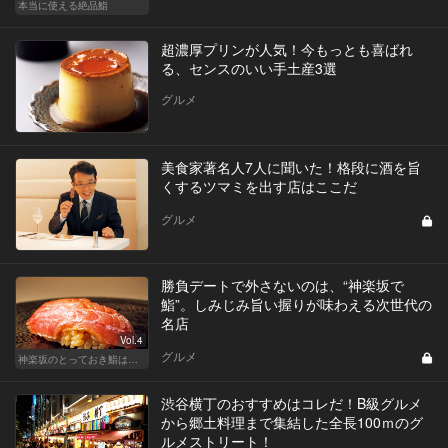
本当に使える絶品鮨
超濃厚プリンが人気！今もっとも喜ばれ
る、センスのいい手土産3選
グルメ
美食家著名人7人に聞いた！格段に酒を旨
くするツマミを出す店はここだ
グルメ
勝負デートで外さないのは、“神楽坂で
鮨”。しみじみ旨い握りが味わえる次世代の
名店
Vol.4
グルメ
神楽坂のとっておき鮨は、ふたりだけの秘密
渋谷横丁のおすすめはコレだ！B級グルメ
から郷土料理まで集結した全長100ｍのグ
ルメストリート！