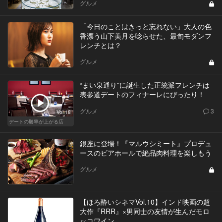
グルメ
「今日のことはきっと忘れない」大人の色
香漂う山下美月を唸らせた、最旬モダンフ
レンチとは？
グルメ
“まい泉通り”に誕生した正統派フレンチは
表参道デートのフィナーレにぴったり！
グルメ
3
Vol.18
デートの勝率が上がる店
銀座に登場！『マルウシミート』プロデュ
ースのビアホールで絶品肉料理を楽しもう
グルメ
【ほろ酔いシネマVol.10】インド映画の超
大作『RRR』×男同士の友情が生んだモロ
ッコワイン