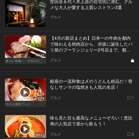
世田谷＆代々木上原の住宅街に潜む、グル
メな大人が愛する上質レストラン3選
グルメ
【4月の新店まとめ】日本一の牛肉を都内
で味わえる焼肉店から、赤坂に誕生したパ
リ発のブーランジェリー2号店まで、都内
新店一挙公開！
Vol.27
グルメ
東カレ推薦！ 今月の行くべき店
銀座の一流和食は〆のうどんも絶品だ！骨
なしサンマの塩焼きも人気の名店！
グルメ
1
Vol.4
今日は蕎麦でいい
味も見た目も最高なメニューぞろい！恵比
寿の人気店で昼から飲もう！
グルメ
2
Vol.21