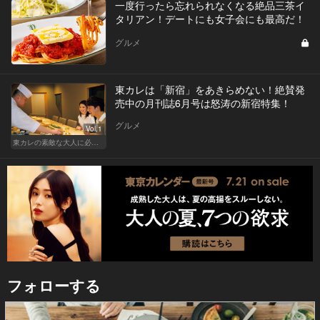
一度行ったら忘れられなくなる絶品三茶イ
タリアン！デートにも女子会にも最高だ！
グルメ
東カレは「新宿」をあきらめない！絶賛発
売中の月刊誌6月号は怒涛の新宿特集！
グルメ
Vol.1
東カレの素敵な大人に必要なこと
フォローする