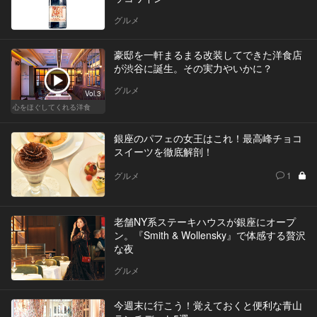
グルメ
豪邸を一軒まるまる改装してできた洋食店
が渋谷に誕生。その実力やいかに？
グルメ
Vol.3
心をほぐしてくれる洋食
銀座のパフェの女王はこれ！最高峰チョコ
スイーツを徹底解剖！
グルメ
1
老舗NY系ステーキハウスが銀座にオープ
ン。『Smith & Wollensky』で体感する贅沢
な夜
グルメ
今週末に行こう！覚えておくと便利な青山