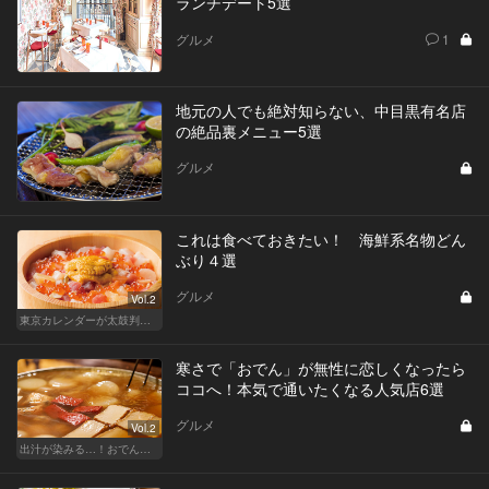
ランチデート5選
グルメ
1
地元の人でも絶対知らない、中目黒有名店
の絶品裏メニュー5選
グルメ
これは食べておきたい！ 海鮮系名物どん
ぶり４選
グルメ
Vol.2
東京カレンダーが太鼓判！パワーチャージどんぶり祭
寒さで「おでん」が無性に恋しくなったら
ココへ！本気で通いたくなる人気店6選
グルメ
Vol.2
出汁が染みる…！おでんが恋しい季節