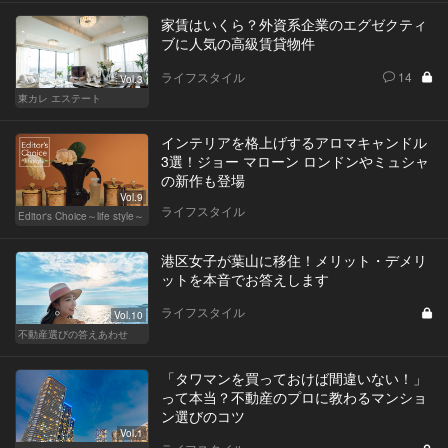
家賃はいくら？外資系企業のエグゼクティ
ブに人気の高級賃貸物件
ライフスタイル
14
Vol.3
東カレ エステート
インテリアを格上げするアロマキャンドル
3選！ジョー マローン ロンドンやミュシャ
の新作も登場
Vol.9
ライフスタイル
Editor's Choice～life style～
港区女子が葉山に移住！メリット・デメリ
ットを本音でお答えします
ライフスタイル
Vol.10
不動産選びの答えあわせ
「タワマンを買っておけば間違いない！」
って本当？不動産のプロに教わるマンショ
ン選びのコツ
Vol.1