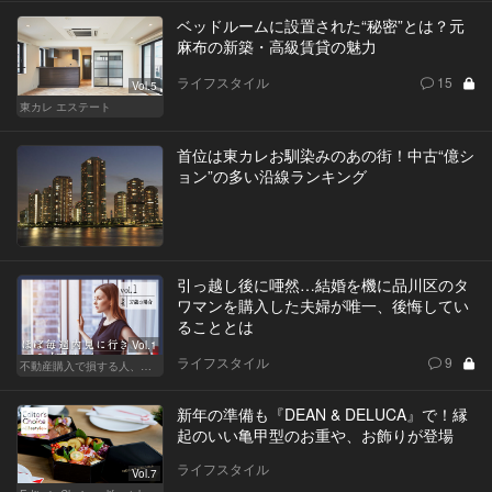
ベッドルームに設置された“秘密”とは？元
麻布の新築・高級賃貸の魅力
ライフスタイル
15
Vol.5
東カレ エステート
首位は東カレお馴染みのあの街！中古“億シ
ョン”の多い沿線ランキング
引っ越し後に唖然…結婚を機に品川区のタ
ワマンを購入した夫婦が唯一、後悔してい
ることとは
Vol.1
ライフスタイル
9
不動産購入で損する人、得する人
新年の準備も『DEAN & DELUCA』で！縁
起のいい亀甲型のお重や、お飾りが登場
ライフスタイル
Vol.7