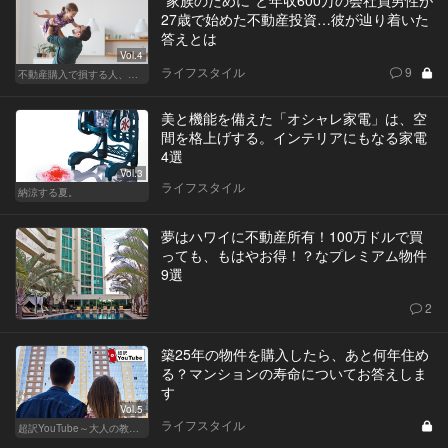
“家族のために”と年収600万の会社員男性が
27歳で始めた不動産投資…彼が辿り着いた
答えとは
Vol.4
ライフスタイル
9
不動産購入で損する人、得する人
美と機能を備えた「オシャレ家電」は、空
間を格上げする。インテリアにもなる家電
4選
Vol.3
ライフスタイル
納涼する夏。
夢はハワイに不動産所有！100万ドルで買
っても、もはやお得！？なプレミアム物件
9選
2
築25年の物件を購入したら、あと何年住め
る？マンションの寿命についてお答えしま
す
Vol.5
ライフスタイル
超訳YouTube～大人の教養講座～