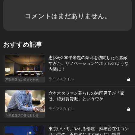
コメントはまだありません。
おすすめ記事
恵比寿200平米超の豪邸を訪問したら素敵
すぎた。リノベーションでホテルのような
内装に！
Vol.7
ライフスタイル
不動産選びの答えあわせ
六本木タワマン暮らしの港区男子が「家
は、絶対賃貸派」というワケ
ライフスタイル
Vol.6
不動産選びの答えあわせ
東京いい街、やれる部屋：麻布台在住コン
サル男の、不自然なほど何もない部屋