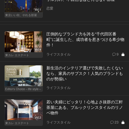
恋愛
Vol.1
東京いい街、やれる部屋
圧倒的なブランド力を誇る“千代田区番
町”に誕生した、成功者を惹きつける希少物
件！
Vol.4
ライフスタイル
9
東カレ エステート
新生活のインテリア選びで失敗したくない
なら、家具のサブスク！人気のブランドも
のが勢揃い
Vol.8
ライフスタイル
Editor's Choice～life style～
若い夫婦にピッタリ！心地よさ抜群の三軒
茶屋にある、ブルックリンスタイルのリノ
ベ物件
Vol.2
ライフスタイル
23
東カレ エステート