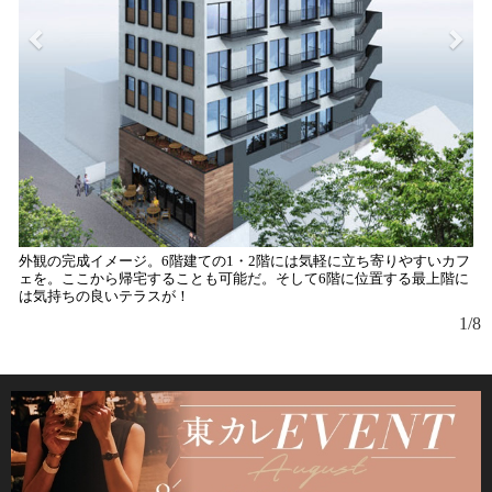
外観の完成イメージ。6階建ての1・2階には気軽に立ち寄りやすいカフ
入
ェを。ここから帰宅することも可能だ。そして6階に位置する最上階に
た
は気持ちの良いテラスが！
あ
ち
1/8