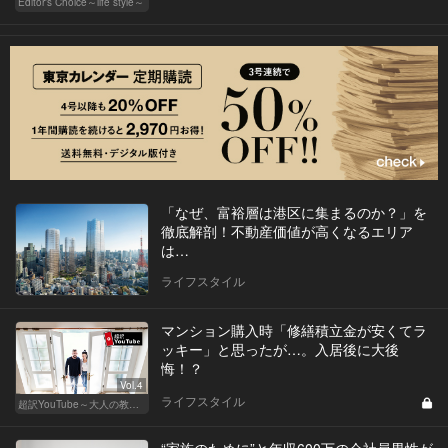
Editor's Choice～life style～
「なぜ、富裕層は港区に集まるのか？」を
徹底解剖！不動産価値が高くなるエリア
は…
ライフスタイル
マンション購入時「修繕積立金が安くてラ
ッキー」と思ったが…。入居後に大後
悔！？
Vol.4
ライフスタイル
超訳YouTube～大人の教養講座～