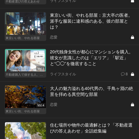
ライフスタイル
不動産選びの答えあわせ
東京いい街、やれる部屋：京大卒の医者。
派手な服装に違和感のある、彼の部屋と
は？
Vol.2
恋愛
東京いい街、やれる部屋
20代独身女性が都心にマンションを購入。
彼女が意識したのは「エリア」「駅近」
と“◯◯”を徹底すること
Vol.3
ライフスタイル
8
不動産購入で損する人、得する人
大人の魅力溢れる40代男の、千鳥ヶ淵の絶
景を拝める異空間な部屋
恋愛
Vol.4
東京いい街、やれる部屋
住む場所や物件の最適解とは？「不動産選
びの答えあわせ」全話総集編