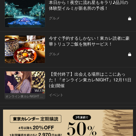
本日から！夜空に流れ星もキラリ♪品川の
体験型イルミが新名所の予感！
グルメ
今すぐ予約するしかない！東カレ読者に豪
華トリュフご飯を無料サービス！
グルメ
【受付終了】出会える場所はここにあっ
た！『オンライン東カレNIGHT』12月11日
(金)開催
Vol.17
イベント
オンライン東カレNIGHT イベント募集