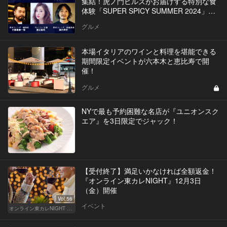
集結！虎ノ門ヒルズがお届けする特別な食
体験「SUPER SPICY SUMMER 2024」イ
ベントを開催
グルメ
本場イタリアのワインと料理を堪能できる
期間限定イベントが六本木と恵比寿で開
催！
グルメ
NYで最も予約困難な名店が『ユニオンスク
エア』を3日限定でジャック！
【受付終了】満足いかなければ全額返金！
『オンライン東カレNIGHT』12月3日
（金）開催
Vol.56
イベント
オンライン東カレNIGHT イベント募集