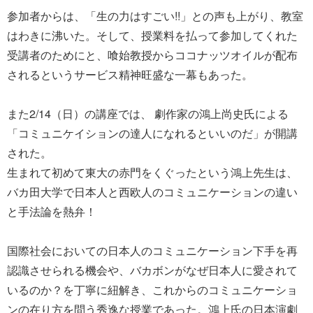
参加者からは、「生の力はすごい!!」との声も上がり、教室
はわきに沸いた。そして、授業料を払って参加してくれた
受講者のためにと、喰始教授からココナッツオイルが配布
されるというサービス精神旺盛な一幕もあった。
また2/14（日）の講座では、 劇作家の鴻上尚史氏による
「コミュニケイションの達人になれるといいのだ」が開講
された。
生まれて初めて東大の赤門をくぐったという鴻上先生は、
バカ田大学で日本人と西欧人のコミュニケーションの違い
と手法論を熱弁！
国際社会においての日本人のコミュニケーション下手を再
認識させられる機会や、バカボンがなぜ日本人に愛されて
いるのか？を丁寧に紐解き、これからのコミュニケーショ
ンの在り方を問う秀逸な授業であった。鴻上氏の日本演劇