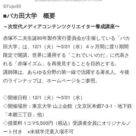
©︎Fujio80
■バカ田大学 概要
～次世代メディアコンテンツクリエイター養成講座〜
赤塚不二夫生誕80年製作実行委員会が主催している「バカ
田大学」は、12/1（火）〜3/31（水）４ヶ月間に渡り期間
限定で開講。世界に通用する「これでいいのだ」に代表さ
れる「赤塚イズム」を再発見することを目的とする。
講師陣は、あらゆる分野の第一線で活躍する著名人。今後
のラインナップは、ホームページをご参照。
◇開催日程：12/1（火）〜3/31（水）
◇開催場所：東京大学 山上会館（文京区本郷7-3-1・地下鉄
「本郷三丁目」他）
◇授業料 1コマ5,500円（税込）受講者全員にオリジナルノ
ート付き ※未就学児童入場不可