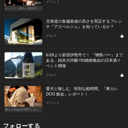
イベント
Vol.5
オンライン東カレNIGHT イベント募集
北海道の食偏差値の高さを実証するフレン
チ『アスペルジュ』を知っているか？
グルメ
6/29より新宿伊勢丹で！ 『獺祭バー』まで
ある、純米大吟醸150銘柄集結の日本酒イ
ベント開催
グルメ
愛犬と愉しむ、特別な鮨時間。『東カレ
DOG 鮨会』レポート！
イベント
Vol.2
東カレDog EVENT レポート
フォローする