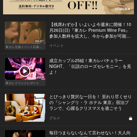
【残席わずか】いよいよ今週末に開催！10
月26日(日)『東カレ Premium Wine Fes』
参加人数枠を拡大し、今から参加が可能
に！
Vol.67
イベント
東カレ主催イベント応募詳細記事一覧
成立カップル25組！東カレバチェラー
NIGHT、「伝説のローズセレモニー」を見
よ！
Vol.9
東カレイベントレポート
とびっきり贅沢な一日を！ 至れり尽くせり
の『シャングリ・ラ ホテル 東京』宿泊プ
ランで、心躍るクリスマスを過ごそう
グルメ
毎日つまらないなんて言わせない！大人向