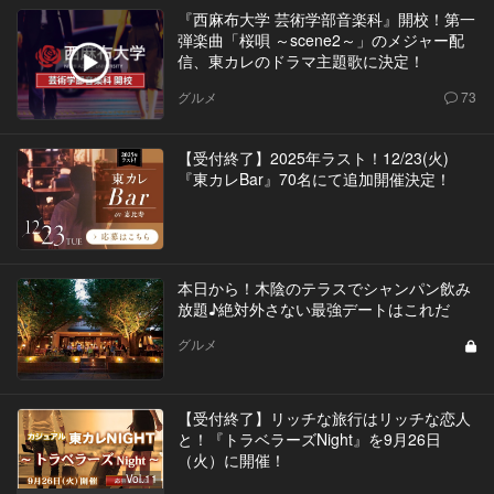
『西麻布大学 芸術学部音楽科』開校！第一
弾楽曲「桜唄 ～scene2～」のメジャー配
信、東カレのドラマ主題歌に決定！
グルメ
73
【受付終了】2025年ラスト！12/23(火)
『東カレBar』70名にて追加開催決定！
本日から！木陰のテラスでシャンパン飲み
放題♪絶対外さない最強デートはこれだ
グルメ
【受付終了】リッチな旅行はリッチな恋人
と！『トラベラーズNight』を9月26日
（火）に開催！
Vol.11