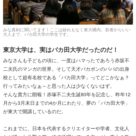
みな真剣に聞いてます！ここは紛れもなく東大構内。若者からいい
大人まで、バカ田大学の学生です。
東京大学は、実はバカ田大学だったのだ！
みなさんも子どもの頃に、一度はハマったであろう赤坂不
二夫氏のマンガの世界。そして天才バカボンのパパの出身
校として超有名校である「バカ田大学」ってどこかなぁ？
行ってみたいなぁ～と思った人は少なくないはず。
そんな貴方に朗報！赤塚不二夫生誕80年を記念し、昨年12
月から3月末日までの4か月にわたり、夢の「バカ田大学」
が東大で開講しているのだ。
これまでに、日本を代表するクリエイターや学者、文化人