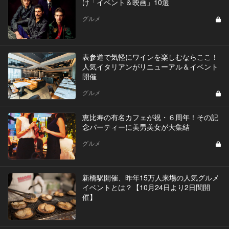
け「イベント＆映画」10選
グルメ
表参道で気軽にワインを楽しむならここ！
人気イタリアンがリニューアル＆イベント
開催
グルメ
恵比寿の有名カフェが祝・６周年！その記
念パーティーに美男美女が大集結
グルメ
新橋駅開催、昨年15万人来場の人気グルメ
イベントとは？【10月24日より2日間開
催】