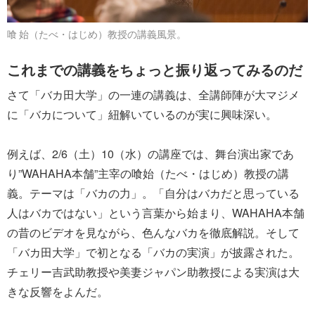
喰 始（たべ・はじめ）教授の講義風景。
これまでの講義をちょっと振り返ってみるのだ
さて「バカ田大学」の一連の講義は、全講師陣が大マジメ
に「バカについて」紐解いているのが実に興味深い。
例えば、2/6（土）10（水）の講座では、舞台演出家であ
り”WAHAHA本舗”主宰の喰始（たべ・はじめ）教授の講
義。テーマは「バカの力」。「自分はバカだと思っている
人はバカではない」という言葉から始まり、WAHAHA本舗
の昔のビデオを見ながら、色んなバカを徹底解説。そして
「バカ田大学」で初となる「バカの実演」が披露された。
チェリー吉武助教授や美妻ジャパン助教授による実演は大
きな反響をよんだ。