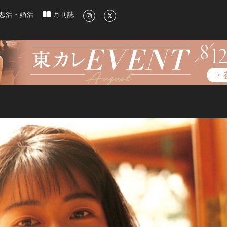
新のグルメ、洗練されたライフスタイル情報
恋活・婚活
月刊誌