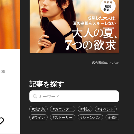
広告掲載はこちら≫
.09
記事を探す
#焼き鳥
#カウンター
#小説
#イベント
#港区
#ワイン
#ストーリー
#シャンパン
#採用
#恋