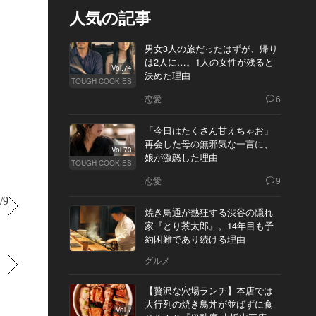
人気の記事
男女3人の旅だったはずが、帰り
は2人に…。1人の女性が残ると
Vol.74
決めた理由
TOUGH COOKIES
恋愛
6
「今日はたくさん甘えちゃお」
再会した母の無邪気な一言に、
Vol.73
娘が激怒した理由
TOUGH COOKIES
恋愛
9
/9
すすむ
焼き鳥通が熱狂する渋谷の隠れ
家『とり茶太郎』。14年目も予
約困難であり続ける理由
グルメ
すすむ
【贅沢な穴場ランチ】本店では
大行列の焼き鳥丼が並ばずに食
Vol.7