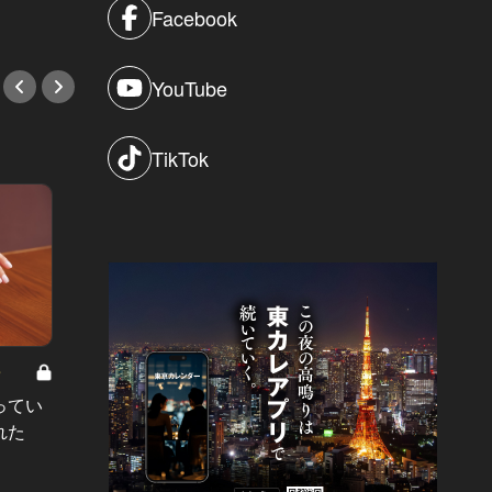
Facebook
YouTube
TikTok
8
男と女の答えあわせ【A】 Vol.308
ってい
結婚願望ゼロだった27歳男性が、交
れた
際2年で突然プロポーズ。彼の心が
変わった“理由”とは