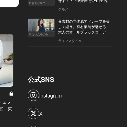
せる！？『伊勢廣 赤坂山王店』
焼き鳥が艶めいてきた
へ
グルメ
 マンドゥーカ」での展示の様子
異素材の立体感でドレープを美
しく纏う。有村架純が魅せる、
Vol.53
大人のオールブラックコーデ
東カレ女子の作り方
ライフスタイル
公式SNS
東カレNIGHT イベント募集 Vol.9
Instagram
【受付終了】来たれ、花の30歳！
彼女が
シェフ
『東カレ ジャスサー（JUST30）
ャピタ
室「東
X
NIGHT』を8月29日（火）に開催！
待大！
#イベント
#イベ