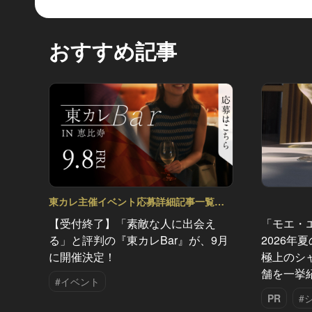
おすすめ記事
東カレ主催イベント応募詳細記事一覧
Vol.18
【受付終了】「素敵な人に出会え
「モエ・
る」と評判の『東カレBar』が、9月
2026年
に開催決定！
極上のシ
舗を一挙
#イベント
PR
#