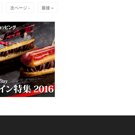
次ページ ›
最後 »