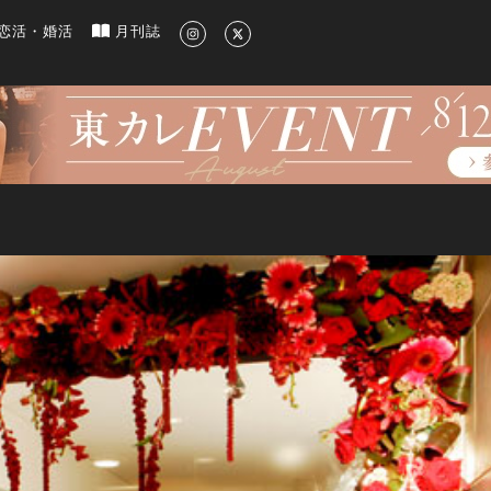
新のグルメ、洗練されたライフスタイル情報
恋活・婚活
月刊誌