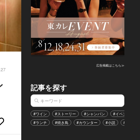
広告掲載はこちら≫
.27
ン
記事を探す
#ワイン
#ストーリー
#シャンパン
#イベント
#ランチ
#焼き鳥
#カウンター
#小説
#恋愛