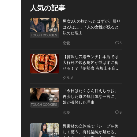
人気の記事
男女3人の旅だったはずが、帰り
は2人に…。1人の女性が残ると
Vol.74
決めた理由
TOUGH COOKIES
恋愛
5
【贅沢な穴場ランチ】本店では
大行列の焼き鳥丼が並ばずに食
せる！？『伊勢廣 赤坂山王店』
へ
グルメ
「今日はたくさん甘えちゃお」
再会した母の無邪気な一言に、
Vol.73
娘が激怒した理由
TOUGH COOKIES
恋愛
9
異素材の立体感でドレープを美
しく纏う。有村架純が魅せる、
Vol.53