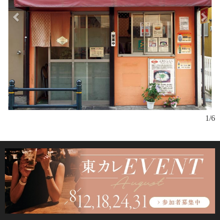
蒲
1/6