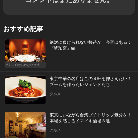
おすすめ記事
絶対に負けられない接待が、今宵はある：
『琥珀宮』編
Vol.4
絶対に負けられない接待が、今宵はある
東京中華の名店はこの４軒を押さえたい！
ブームを作ったレジェンドたち
グルメ
東京にいながら台湾プチトリップ気分を！
本場を感じるイマドキ酒場３選
グルメ