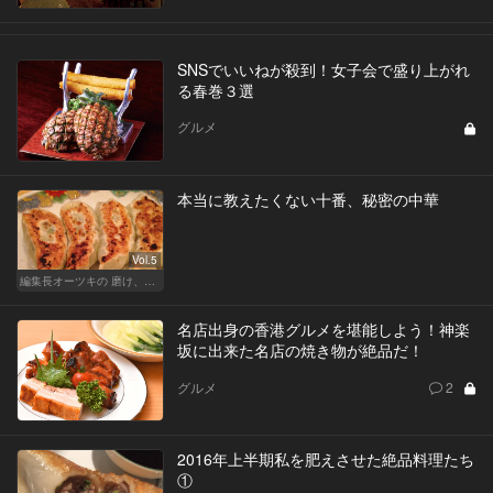
SNSでいいねが殺到！女子会で盛り上がれ
る春巻３選
グルメ
本当に教えたくない十番、秘密の中華
Vol.5
編集長オーツキの 磨け、バカ舌！ 学べ、オトナの遊び
名店出身の香港グルメを堪能しよう！神楽
坂に出来た名店の焼き物が絶品だ！
グルメ
2
2016年上半期私を肥えさせた絶品料理たち
①