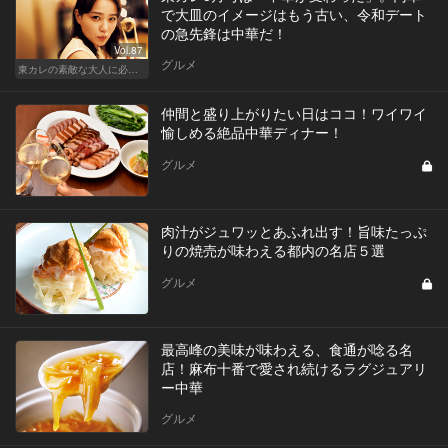
で大皿のイメージはもう古い、令和デート
の急先鋒は中華だ！
Vol.87
グルメ
東カレの素敵な大人に必要なこと
仲間と盛り上がりたい日はココ！ワイワイ
愉しめる絶品中華ディナー！
グルメ
肉汁がジュワッとあふれ出す！旨味たっぷ
りの焼売が味わえる都内の名店５選
グルメ
最高峰の美味が味わえる、食通が唸る名
店！麻布十番で愛され続けるラグジュアリ
ー中華
グルメ