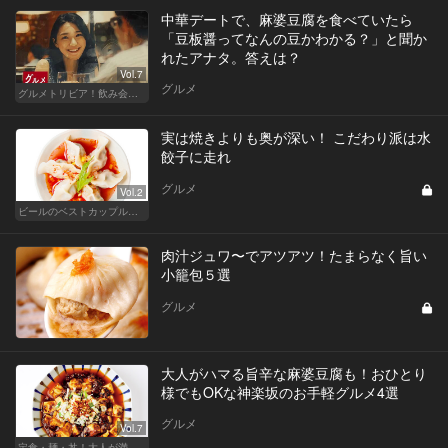
中華デートで、麻婆豆腐を食べていたら
「豆板醤ってなんの豆かわかる？」と聞か
れたアナタ。答えは？
Vol.7
グルメ
グルメトリビア！飲み会やデートで会話のネタになるQ＆A
実は焼きよりも奥が深い！ こだわり派は水
餃子に走れ
グルメ
Vol.2
ビールのベストカップル、餃子特集
肉汁ジュワ〜でアツアツ！たまらなく旨い
小籠包５選
グルメ
大人がハマる旨辛な麻婆豆腐も！おひとり
様でもOKな神楽坂のお手軽グルメ4選
グルメ
Vol.7
定食・麺・丼！大人が満足できるサクッとグルメ