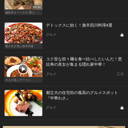
Vol.54
編集長オーツキの 磨け、バカ舌！ 学べ、オトナの遊び
デトックスに効く！激辛四川料理4選
グルメ
Vol.1
暑さ吹き飛ぶ激辛特集
コク旨な担々麺を食べ比べしたいんだ！恵
比寿の美女が集まる隠れ家中華！
グルメ
2
Vol.7
大人が喜ぶラーメン
都立大の住宅街の孤高のグルメスポット
『中華わさ』
グルメ