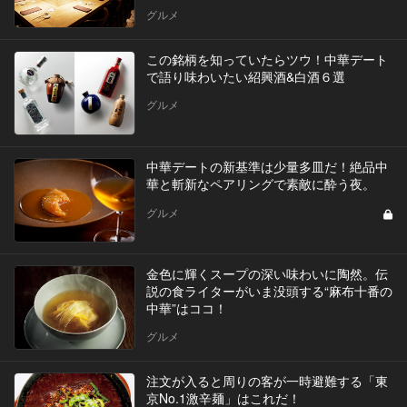
グルメ
この銘柄を知っていたらツウ！中華デート
で語り味わいたい紹興酒&白酒６選
グルメ
中華デートの新基準は少量多皿だ！絶品中
華と斬新なペアリングで素敵に酔う夜。
グルメ
金色に輝くスープの深い味わいに陶然。伝
説の食ライターがいま没頭する“麻布十番の
中華”はココ！
グルメ
注文が入ると周りの客が一時避難する「東
京No.1激辛麺」はこれだ！