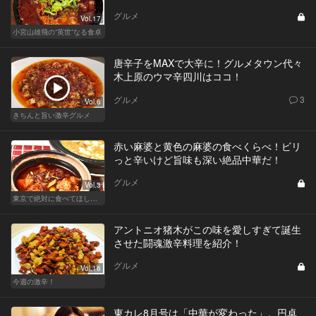
グルメ
Vol.17
小宮山雄飛の“英世”なる食卓
唐辛子をMAXで大辛に！グルメタウン代々
木上原のウマ辛四川はココ！
グルメ
3
Vol.6
きちんと旨い激辛グルメ
赤い麻婆と黄色の麻婆の食べくらべ！ビリ
っと辛いけど旨味も深い絶品中華だ！
グルメ
Vol.3
東京で絶対に食べてほしい麻婆豆腐！痺れる辛さがクセになる
アントニオ猪木がこの味を愛しすぎて誕生
させた闘魂激辛料理を紹介！
グルメ
Vol.16
今週の激辛！
東カレ8月号は「中華が変わった」。円卓