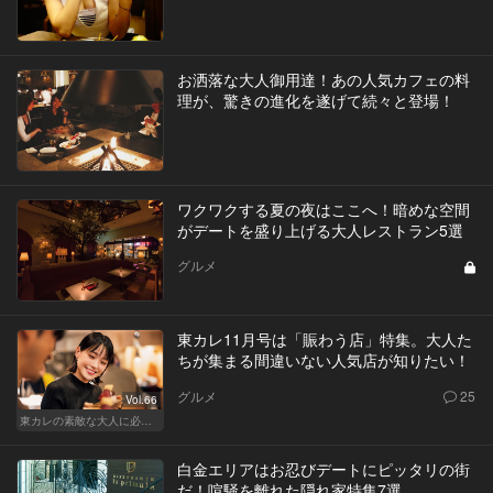
お洒落な大人御用達！あの人気カフェの料
理が、驚きの進化を遂げて続々と登場！
ワクワクする夏の夜はここへ！暗めな空間
がデートを盛り上げる大人レストラン5選
グルメ
東カレ11月号は「賑わう店」特集。大人た
ちが集まる間違いない人気店が知りたい！
グルメ
25
Vol.66
東カレの素敵な大人に必要なこと
白金エリアはお忍びデートにピッタリの街
だ！喧騒を離れた隠れ家特集7選