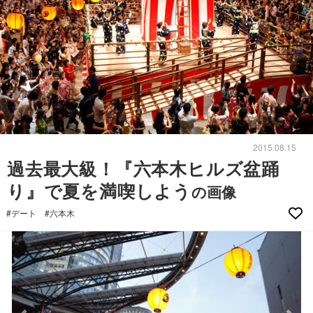
2015.08.15
過去最大級！『六本木ヒルズ盆踊
り』で夏を満喫しよう
の画像
#デート
#六本木