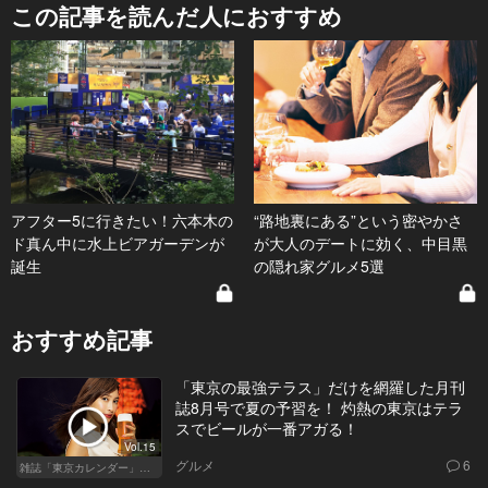
この記事を読んだ人におすすめ
アフター5に行きたい！六本木の
“路地裏にある”という密やかさ
ド真ん中に水上ビアガーデンが
が大人のデートに効く、中目黒
誕生
の隠れ家グルメ5選
おすすめ記事
「東京の最強テラス」だけを網羅した月刊
誌8月号で夏の予習を！ 灼熱の東京はテラ
スでビールが一番アガる！
Vol.15
グルメ
6
雑誌「東京カレンダー」特集