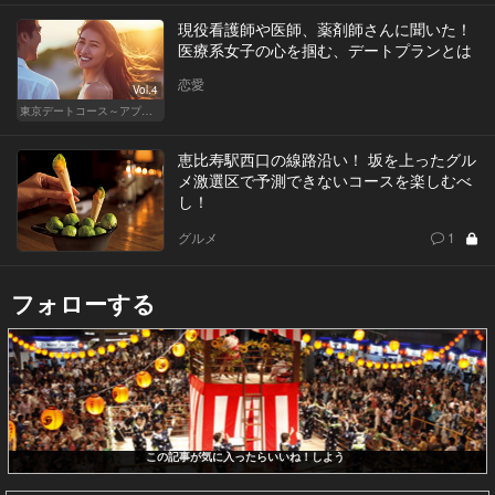
現役看護師や医師、薬剤師さんに聞いた！
医療系女子の心を掴む、デートプランとは
恋愛
Vol.4
東京デートコース～アプリで始まる恋～
恵比寿駅西口の線路沿い！ 坂を上ったグル
メ激選区で予測できないコースを楽しむべ
し！
グルメ
1
フォローする
この記事が気に入ったらいいね！しよう