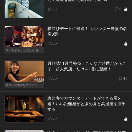
グルメ
2
横並びデートに最適！ カウンター自慢の名
店3選
グルメ
Vol.4
ワイガヤもしっぽりも 進化する大人の酒場スタイル
月刊誌11月号発売！こんなご時世だからこ
そ「超人気店」だけを1冊に凝縮！
グルメ
41
Vol.42
東カレの素敵な大人に必要なこと
恵比寿でカウンターデートができる店5
選！いい距離感がときめきと高揚感を演出
する
グルメ