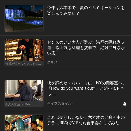
今年は六本木で、夏のイルミネーションを
楽しんでみない？
センスのいい大人が選ぶ、港区の隠れ家５
選。雰囲気も料理も抜群で、絶対に外さな
い店
Vol.1
グルメ
45歳が行きつくレストラン＆バー
彼を諦めたくないエリは、NYの美容室へ。
「How do you want it cut?」と聞かれドキ
っ…
Vol.4
ライフスタイル
大人の恋活English
これは使うしかない！六本木のど真ん中の
テラスBBQでVIPなお食事会をしてみた