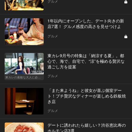
グルメ
1年以内にオープンした、デート向きの新
店7選！ グルメ感度の高さを見せつけよ
グルメ
東カレ9月号の特集は「納涼する夏」。都
心で、海で、自宅で、“涼”を極める贅沢な
過ごし方を提案
Vol.100
グルメ
東カレの素敵な大人に必要なこと
「また来ようね」と彼女が喜ぶ個室デー
ト！プチ贅沢なディナーが楽しめる鉄板焼
き店
グルメ
デートに誘われたら嬉しい？渋谷恵比寿の
ホルモン店3選