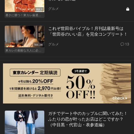
グルメ
Vol.1
暑さに勝つ！東カレ厳選ホルモン特集
これぞ世田谷バイブル！月刊誌最新号は
「世田谷のいい店」を完全コンプリート！
グルメ
13
Vol.34
東カレの素敵な大人に必要なこと
ガチでデート中のカップルに聞いてみた！
ふたりの恋が叶ったお店はどこですか？
（中目黒・代官山・表参道編）