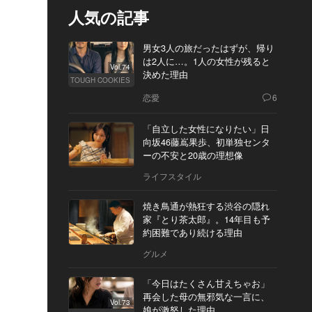
人気の記事
男女3人の旅だったはずが、帰り
は2人に…。1人の女性が残ると
Vol.74
決めた理由
TOUGH COOKIES
恋愛
6
「自立した女性になりたい」日
向坂46藤嶌果歩、初単独センタ
ーの不安と20歳の理想像
ライフスタイル
焼き鳥通が熱狂する渋谷の隠れ
家『とり茶太郎』。14年目も予
約困難であり続ける理由
グルメ
「今日はたくさん甘えちゃお」
再会した母の無邪気な一言に、
Vol.73
娘が激怒した理由