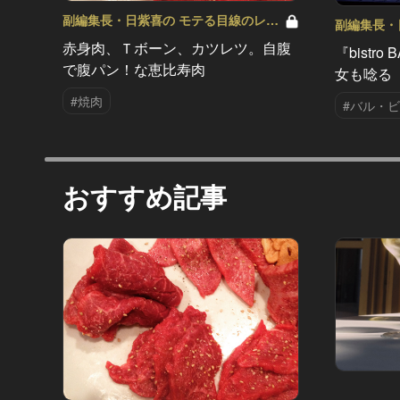
副編集長・日紫喜の モテる目線のレス
副編集長・
トラン選び Vol.2
トラン選び V
赤身肉、Ｔボーン、カツレツ。自腹
『bistro
で腹パン！な恵比寿肉
女も唸る
#焼肉
#バル・
おすすめ記事