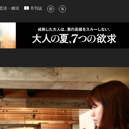
新のグルメ、洗練されたライフスタイル情報
恋活・婚活
月刊誌