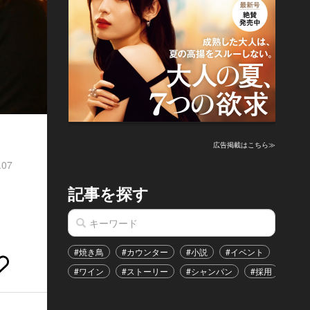
広告掲載はこちら≫
.07
記事を探す
#焼き鳥
#カウンター
#小説
#イベント
#港区
#ワイン
#ストーリー
#シャンパン
#採用
#恋