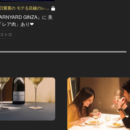
日紫喜の モテる目線のレス
ol.1
 BARNYARD GINZA』に 美
「レア肉」あり❤
ビストロ