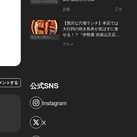
TOUGH COOKIES
恋愛
9
【贅沢な穴場ランチ】本店では
大行列の焼き鳥丼が並ばずに食
Vol.7
せる！？『伊勢廣 赤坂山王店』
焼き鳥が艶めいてきた
へ
グルメ
メントする
公式SNS
Instagram
X