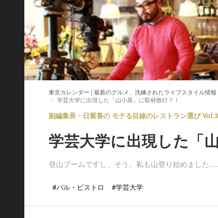
東京カレンダー | 最新のグルメ、洗練されたライフスタイル情報
学芸大学に出現した「山小屋」に取材敢行？！
副編集長・日紫喜の モテる目線のレストラン選び Vol.
学芸大学に出現した「
登山ブームですし、そう、私も山登り始めました…
#バル・ビストロ
#学芸大学