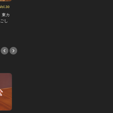
感度の
l.30
素敵な大人は「白金」へ後輩を誘う
トラン
Vol.1
！東カ
特別な打ち上げの夜。大人は白金の
るしか
過ごし
住宅街に潜む一軒家和食へ後輩を連
#フレ
れ出す
#和食