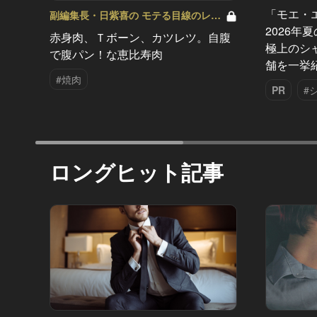
「モエ・
副編集長・日紫喜の モテる目線のレス
トラン選び Vol.2
2026年
赤身肉、Ｔボーン、カツレツ。自腹
極上のシ
で腹パン！な恵比寿肉
舗を一挙
#焼肉
PR
#
ロングヒット記事