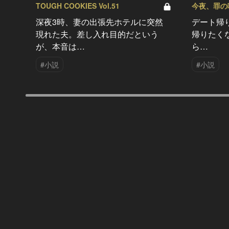
TOUGH COOKIES Vol.51
今夜、罪の味を
深夜3時、妻の出張先ホテルに突然
デート帰
現れた夫。差し入れ目的だという
帰りたく
が、本音は…
ら…
#小説
#小説