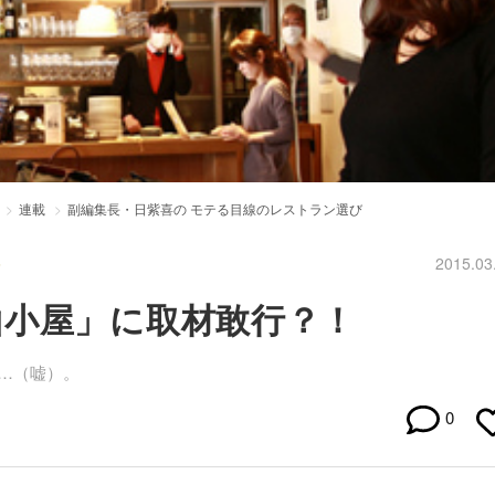
連載
副編集長・日紫喜の モテる目線のレストラン選び
3
2015.03
山小屋」に取材敢行？！
…（嘘）。
0