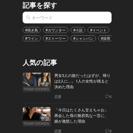
記事を探す
#焼き鳥
#カウンター
#小説
#イベント
#港区
#ワイン
#ストーリー
#シャンパン
#採用
#恋愛
人気の記事
男女3人の旅だったはずが、帰り
は2人に…。1人の女性が残ると
Vol.74
決めた理由
TOUGH COOKIES
恋愛
6
「今日はたくさん甘えちゃお」
再会した母の無邪気な一言に、
Vol.73
娘が激怒した理由
TOUGH COOKIES
恋愛
9