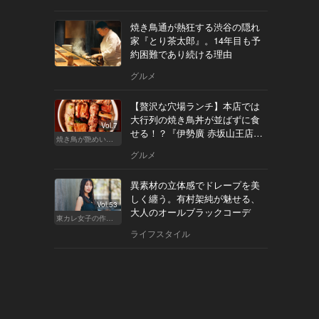
焼き鳥通が熱狂する渋谷の隠れ
家『とり茶太郎』。14年目も予
約困難であり続ける理由
グルメ
【贅沢な穴場ランチ】本店では
大行列の焼き鳥丼が並ばずに食
Vol.7
せる！？『伊勢廣 赤坂山王店』
焼き鳥が艶めいてきた
へ
グルメ
異素材の立体感でドレープを美
しく纏う。有村架純が魅せる、
Vol.53
大人のオールブラックコーデ
東カレ女子の作り方
ライフスタイル