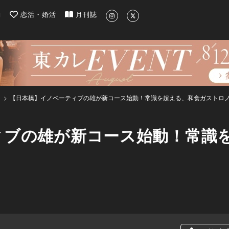
| 最新のグルメ、洗練されたライフスタイル情報
約
恋活・婚活
月刊誌
【日本橋】イノベーティブの雄が新コース始動！常識を超える、和食ガストロ
ィブの雄が新コース始動！常識