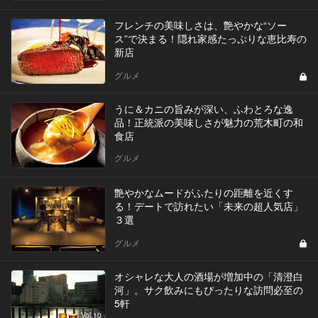
フレンチの美味しさは、艶やかな“ソー
ス”で決まる！隠れ家感たっぷりな恵比寿の
新店
グルメ
うに＆カニの旨みが深い、ふわとろな逸
品！正統派の美味しさが魅力の荒木町の和
食店
グルメ
艶やかなムードがふたりの距離を近くす
る！デートで訪れたい「未来の超人気店」
３選
グルメ
オシャレな大人の酒場が増加中の「清澄白
河」。サク飲みにもぴったりな訪問必至の
5軒
Vol.10