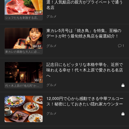
選！人気鮨店の親方がプライベートで通う
名店
Vol.9
グルメ
シェフたちを刺激する店。
東カレ5月号は「焼き鳥」を特集。至極の
デートが叶う最旬焼き鳥店を厳選紹介！
グルメ
1
Vol.84
東カレの素敵な大人に必要なこと
記念日にもピッタリな本格中華を、近所で
味わえる幸せ！代々木上原で愛される名店
へ
Vol.7
グルメ
代々木上原の"地元民"から愛される名店
12,000円で心から感動できる中華フルコー
ス！秘密にしておきたい隠れ家カウンター
グルメ