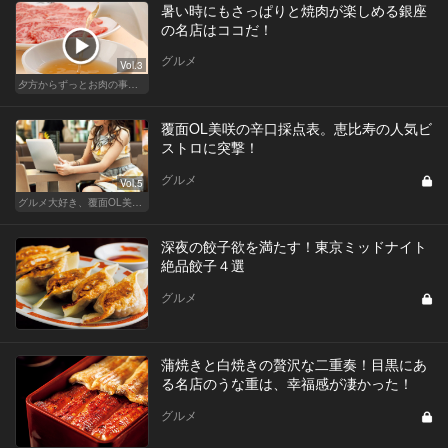
暑い時にもさっぱりと焼肉が楽しめる銀座
の名店はココだ！
グルメ
Vol.3
夕方からずっとお肉の事を考えてる貴方へ
覆面OL美咲の辛口採点表。恵比寿の人気ビ
ストロに突撃！
グルメ
Vol.5
グルメ大好き、覆面OL美咲が行く
深夜の餃子欲を満たす！東京ミッドナイト
絶品餃子４選
グルメ
蒲焼きと白焼きの贅沢な二重奏！目黒にあ
る名店のうな重は、幸福感が凄かった！
グルメ