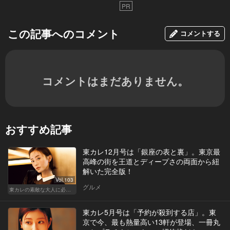
PR
この記事へのコメント
コメントする
コメントはまだありません。
おすすめ記事
東カレ12月号は「銀座の表と裏」。東京最
高峰の街を王道とディープさの両面から紐
解いた完全版！
Vol.103
グルメ
東カレの素敵な大人に必要なこと
東カレ5月号は「予約が殺到する店」。東
京で今、最も熱量高い13軒が登場、一冊丸