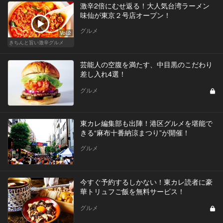
激辛2倍にむせ返る！大人気台湾ラーメン
味仙が東京２号店オープン！
グルメ
Vol.2
きちんと旨い激辛グルメ
芸能人の空腹を満たす、中目黒のこだわり
差し入れ4選！
グルメ
東カレ編集部も出陣！港区グルメを堪能で
きる“麻布十番納涼まつり”が開催！
グルメ
今すぐ予約するしかない！東カレ読者に豪
華トリュフご飯を無料サービス！
グルメ