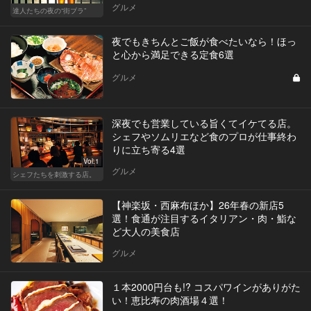
グルメ
達人たちの夜の“街ブラ”
夜でもきちんとご飯が食べたいなら！ほっ
と心から満足できる定食6選
グルメ
深夜でも営業している旨くてイケてる店。
シェフやソムリエなど食のプロが仕事終わ
りに立ち寄る4選
Vol.1
グルメ
シェフたちを刺激する店。
【神楽坂・西麻布ほか】26年春の新店5
選！食通が注目するイタリアン・肉・鮨な
ど大人の美食店
グルメ
１本2000円台も!? コスパワインがありがた
い！恵比寿の肉酒場４選！