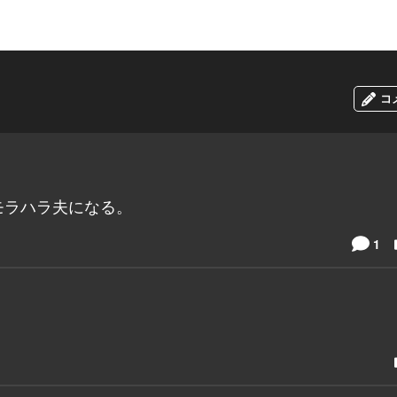
コ
モラハラ夫になる。
1