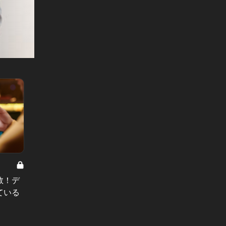
0
男と女の答えあわせ【A】 Vol.319
男と女の答
数！デ
「定期的に会うけど、付き合わな
「どこ
ている
い」28歳男が明かす、キープ女への
店を自
残酷な本音
目がな
#小説
#小説