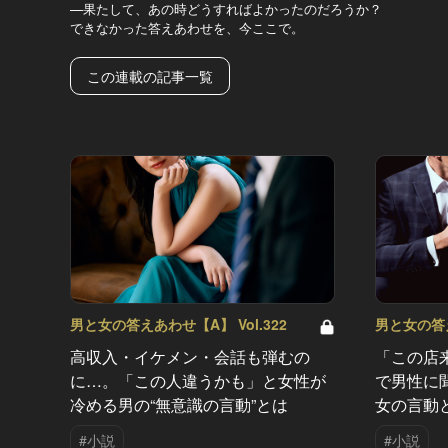
—果たして、あの時どうすればよかったのだろうか？
できなかった答えあわせを、今ここで。
この連載の記事一覧
男と女の答えあわせ【A】 Vol.322
男と女の答え
高収入・イケメン・会話も弾むの
「この店
に…。「この人違うかも」と女性が
で男性に
冷める男の“無意識の言動”とは
女の言動
#小説
#小説