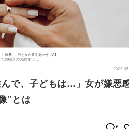
連載
男と女の答えあわせ【A】
29歳男の“結婚像”とは
2026.05
住んで、子どもは…」女が嫌悪
像”とは
6