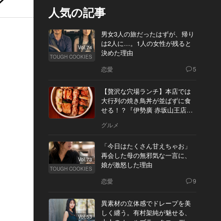
人気の記事
男女3人の旅だったはずが、帰り
は2人に…。1人の女性が残ると
Vol.74
決めた理由
TOUGH COOKIES
恋愛
5
【贅沢な穴場ランチ】本店では
大行列の焼き鳥丼が並ばずに食
せる！？『伊勢廣 赤坂山王店』
へ
グルメ
「今日はたくさん甘えちゃお」
再会した母の無邪気な一言に、
Vol.73
娘が激怒した理由
TOUGH COOKIES
恋愛
9
異素材の立体感でドレープを美
しく纏う。有村架純が魅せる、
Vol.53