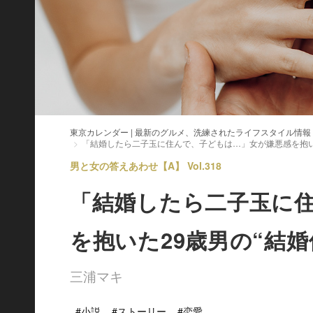
東京カレンダー | 最新のグルメ、洗練されたライフスタイル情報
「結婚したら二子玉に住んで、子どもは…」女が嫌悪感を抱いた
男と女の答えあわせ【A】 Vol.318
「結婚したら二子玉に
を抱いた29歳男の“結婚
三浦マキ
#小説
#ストーリー
#恋愛