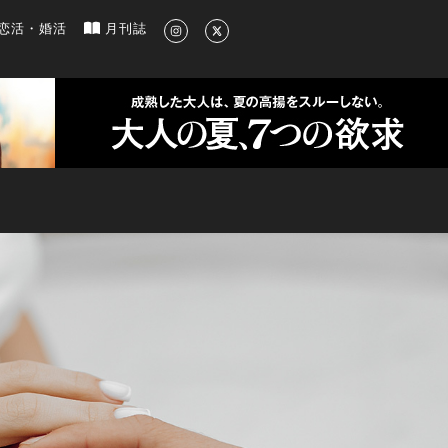
新のグルメ、洗練されたライフスタイル情報
恋活・婚活
月刊誌