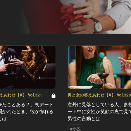
あわせ【A】 Vol.321
男と女の答えあわせ【A】 Vol.32
来たことある？」初デート
意外に見落としている人、多
聞かれたとき、彼が惚れる
ート中に女性が笑顔の裏で見
とは
男性の言動とは
#小説