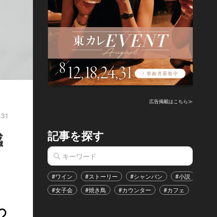
広告掲載はこちら≫
.31
記事を探す
感
#ワイン
#ストーリー
#シャンパン
#小説
#家
#女子会
#焼き鳥
#カウンター
#カフェ
#イベ