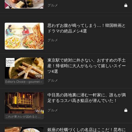
グルメ
思わずお腹が鳴ってしまう…！韓国映画と
ドラマの絶品メシ4選
グルメ
東京駅で絶対に外さない、おすすめの手土
産！帰省時に大人がもらって嬉しいスイー
ツ4選
Vol.8
グルメ
Editor's Choice～gourmet～
中目黒の路地裏に潜む一軒家に、誰もが満
足するコスパ高き鮨店が潜んでいた！
グルメ
Vol.2
これが東カレが認めるとっておきの隠れ家
銀座の牡蠣づくしの名店はここだ！昆布に