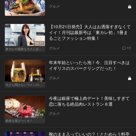
グルメ
【10月21日発売】大人はお洒落すぎなくて
イイ！月刊誌最新号は「東カレ初」1冊ま
るごとファッション特集！
Vol.31
グルメ
11
東カレの素敵な大人に必要なこと
年末年始といったら泡！今、注目すべきは
イギリスのスパークリングだった！
グルメ
Vol.30
今さら聞けないワインの基礎知識
今夜は銀座で極上肉デート！美味しすぎて
恋に落ちる絶品肉レストラン８選
グルメ
Vol.18
銀座を遊びつくせ！
靴のまま入っていいの？！とためらう料亭