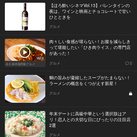
【ほろ酔いシネマVol.13】バレンタインの
夜は、ワインと映画とチョコレートで甘い
ひとときを
グルメ
肉々しい食感が堪らない！お腹を減らしき
って堪能したい「ひき肉ライス」の専門店
があった！
Vol.9
グルメ
2
永久保存版B級グルメ
鯛の旨みが凝縮したスープがたまらない！
ラーメンの概念をくつがえす新星！
グルメ
年末デートに高級中華という選択肢はア
リ！恋人との大切な日にぴったりの注目店
2選
グルメ