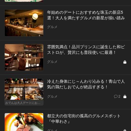
年始めのデートにおすすめな珠玉の新店5
選！大人を満たすグルメの新星が揃い踏み
グルメ
雰囲気満点！品川プリンスに誕生した和ビ
ストロが、贅沢にも普段使いに最適！
グルメ
冷えた身体にじ～んわり沁みる！青山で人
気の鶏だしおでんが絶品すぎる！
グルメ
2
Vol.1
おでんは大人デートにおすすめ！ふたりで温まろう
都立大の住宅街の孤高のグルメスポット
『中華わさ』
グルメ