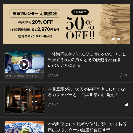
一体港区の何がそんなに凄いのか。そこに
出没する5人の男女とその優越を紐解き、
街のリアルに迫る！
Vol.8
グルメ
12
東カレの素敵な大人に必要なこと
中目黒駅5分。大人が秘密基地にしたくな
るカフェバーを、目黒川沿いに発見！
グルメ
本格割烹にして気軽な値段が嬉しい！特等
席はカウンターの厳選和食店４軒