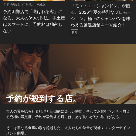
予約が殺到する店。 Vol.5
「モエ・エ・シャンドン」が贈
予約困難店で「選ばれる客」に
る、2026年夏の特別なプロモー
なる、大人の3つの作法。手土産
ション。極上のシャンパンを味
はスマートに、予約枠は独占し
わえる厳選店舗を一挙紹介！
ない
PR
予約が殺到する店。
大人の舌を唸らせる料理と圧倒的に楽しい時間、そしてお値打ちとさえ思え
る究極の満足度。予約が殺到する店には、必ず抗いがたい理由がある。
そこは単なる食事の場を超越した、大人たちの熱量が渦巻くエンターテイン
メント劇場。