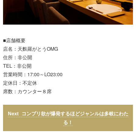
■店舗概要
店名：天麩羅がとうOMG
住所：非公開
TEL：非公開
営業時間：17:00～LO23:00
定休日：不定休
席数：カウンター８席
コンプリ欲が爆発するほどジャンルは多岐にわた
る！