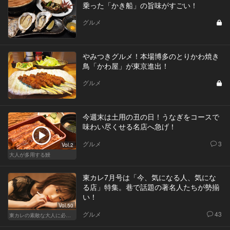
乗った「かき船」の旨味がすごい！
グルメ
やみつきグルメ！本場博多のとりかわ焼き
鳥「かわ屋」が東京進出！
グルメ
今週末は土用の丑の日！うなぎをコースで
味わい尽くせる名店へ急げ！
グルメ
3
Vol.2
大人が多用する鰻
東カレ7月号は「今、気になる人、気にな
る店」特集。巷で話題の著名人たちが勢揃
い！
Vol.50
グルメ
43
東カレの素敵な大人に必要なこと