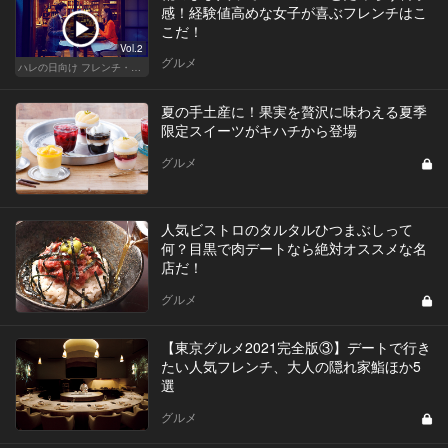
感！経験値高めな女子が喜ぶフレンチはこ
こだ！
Vol.2
グルメ
ハレの日向け フレンチ・高級店
夏の手土産に！果実を贅沢に味わえる夏季
限定スイーツがキハチから登場
グルメ
人気ビストロのタルタルひつまぶしって
何？目黒で肉デートなら絶対オススメな名
店だ！
グルメ
【東京グルメ2021完全版③】デートで行き
たい人気フレンチ、大人の隠れ家鮨ほか5
選
グルメ