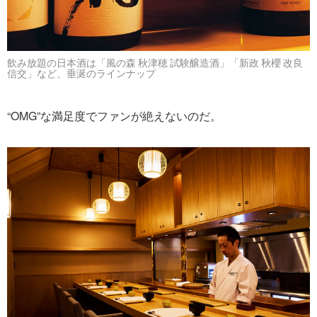
飲み放題の日本酒は「風の森 秋津穂 試験醸造酒」「新政 秋櫻 改良
信交」など、垂涎のラインナップ
“OMG”な満足度でファンが絶えないのだ。