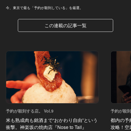
今、東京で最も「予約が殺到している」を厳選。
この連載の記事一覧
予約が殺到する店。 Vol.9
予約が殺到す
米も熟成肉も銘酒まで“おかわり自由”という
都内の予
衝撃。神楽坂の焼肉店『Nose to Tail』
攻略！空