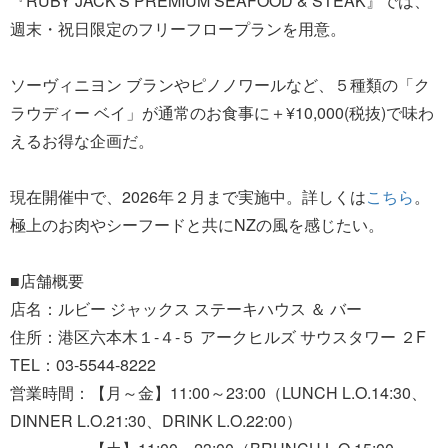
『RUBY JACK'S PREMIUM SEAFOOD & STEAK』では、
週末・祝日限定のフリーフロープランを用意。
ソーヴィニヨン ブランやピノノワールなど、５種類の「ク
ラウディー ベイ」が通常のお食事に＋¥10,000(税抜)で味わ
えるお得な企画だ。
現在開催中で、2026年２月まで実施中。詳しくは
こちら
。
極上のお肉やシーフードと共にNZの風を感じたい。
■店舗概要
店名：ルビー ジャックス ステーキハウス ＆ バー
住所：港区六本木１-４-５ アークヒルズ サウスタワー ２F
TEL：03-5544-8222
営業時間：【月～金】11:00～23:00（LUNCH L.O.14:30、
DINNER L.O.21:30、DRINK L.O.22:00）