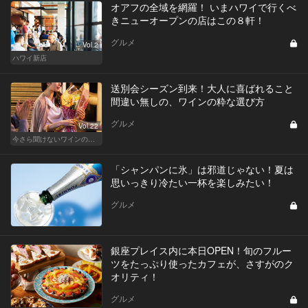
オアフの全域を網羅！ いまハワイで行くべ
きニューオープンの店はこの８軒！
グルメ
Vol.2
ハワイ新店
送別会シーズン到来！大人に喜ばれること
間違い無しの、ワインの粋な選び方
グルメ
Vol.22
今さら聞けないワインの基礎知識
「シャンパンに氷」は邪道じゃない！夏は
思いっきり冷たい一杯を楽しみたい！
グルメ
銀座プレイス内に本日OPEN！旬のフルー
ツをたっぷり使ったカフェが、さすがのク
オリティ！
グルメ