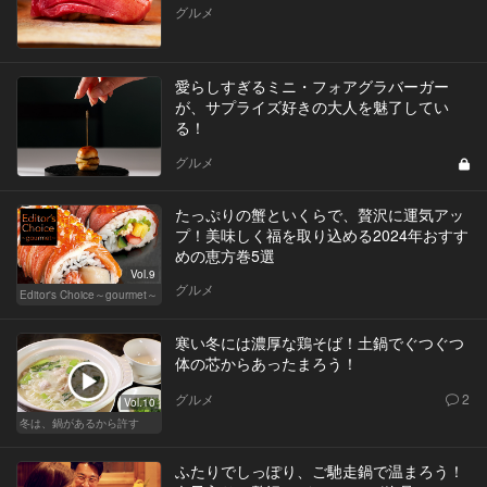
グルメ
愛らしすぎるミニ・フォアグラバーガー
が、サプライズ好きの大人を魅了してい
る！
グルメ
たっぷりの蟹といくらで、贅沢に運気アッ
プ！美味しく福を取り込める2024年おすす
めの恵方巻5選
Vol.9
グルメ
Editor's Choice～gourmet～
寒い冬には濃厚な鶏そば！土鍋でぐつぐつ
体の芯からあったまろう！
グルメ
2
Vol.10
冬は、鍋があるから許す
ふたりでしっぽり、ご馳走鍋で温まろう！