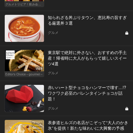
グルメトリビア！飲み会やデートで会話のネタになるQ＆A
知られざる丼ぶりタウン、恵比寿の旨すぎ
る厳選丼３選
グルメ
東京駅で絶対に外さない、おすすめの手土
産！帰省時に大人がもらって嬉しいスイー
ツ4選
Vol.8
グルメ
Editor's Choice～gourmet～
赤いハート型チョコをハンマーで壊す…!?
ワクワク必至のバレンタインチョコが話
題！
グルメ
表参道ヒルズの名店がこぞって“大人のかき
氷”を提供！新たな味わいに大興奮の予感