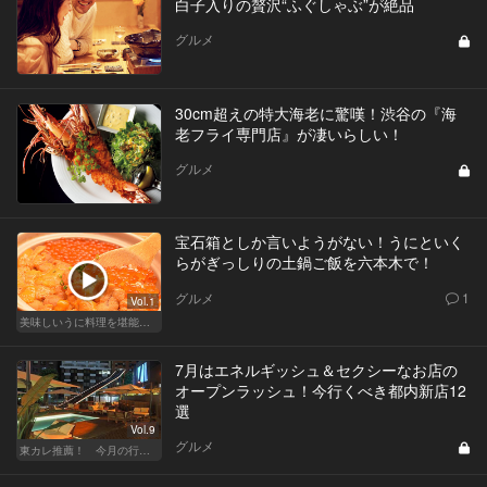
白子入りの贅沢“ふぐしゃぶ”が絶品
グルメ
30cm超えの特大海老に驚嘆！渋谷の『海
老フライ専門店』が凄いらしい！
グルメ
宝石箱としか言いようがない！うにといく
らがぎっしりの土鍋ご飯を六本木で！
グルメ
1
Vol.1
美味しいうに料理を堪能できる東京の名店
7月はエネルギッシュ＆セクシーなお店の
オープンラッシュ！今行くべき都内新店12
選
Vol.9
グルメ
東カレ推薦！ 今月の行くべき店