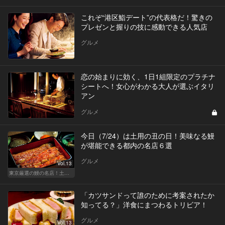
これぞ“港区鮨デート”の代表格だ！驚きの
プレゼンと握りの技に感動できる人気店
グルメ
恋の始まりに効く、1日1組限定のプラチナ
シートへ！女心がわかる大人が選ぶイタリ
アン
グルメ
今日（7/24）は土用の丑の日！美味なる鰻
が堪能できる都内の名店６選
グルメ
Vol.13
東京厳選の鰻の名店！土用の丑の日じゃなくても行きたい
「カツサンドって誰のために考案されたか
知ってる？」洋食にまつわるトリビア！
グルメ
Vol.13