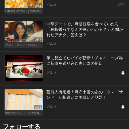
グルメ
2
Vol.2
Editor's Choice～gourmet～
中華デートで、麻婆豆腐を食べていたら
「豆板醤ってなんの豆かわかる？」と聞か
れたアナタ。答えは？
Vol.7
グルメ
グルメトリビア！飲み会やデートで会話のネタになるQ＆A
筆に見立てたパイが斬新！チャイニーズ界
に新風を送り込む恵比寿の新店
グルメ
芸能人御用達！麻布十番のあの「タマゴサ
ンド」が桁違いに美味いと話題！
グルメ
Vol.2
魅惑のサンドイッチ大特集
フォローする