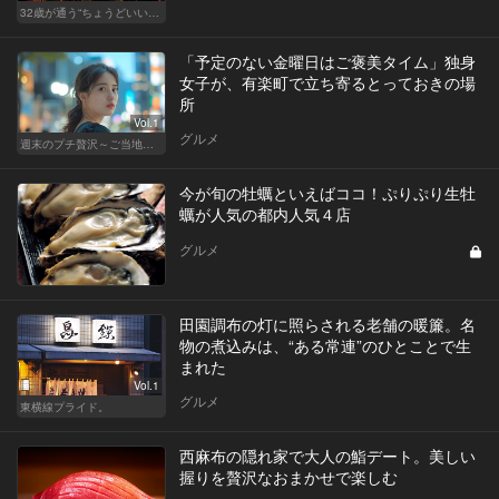
32歳が通う“ちょうどいい”価格の店
「予定のない金曜日はご褒美タイム」独身
女子が、有楽町で立ち寄るとっておきの場
所
Vol.1
グルメ
週末のプチ贅沢～ご当地グルメ～
今が旬の牡蠣といえばココ！ぷりぷり生牡
蠣が人気の都内人気４店
グルメ
田園調布の灯に照らされる老舗の暖簾。名
物の煮込みは、“ある常連”のひとことで生
まれた
Vol.1
グルメ
東横線プライド。
西麻布の隠れ家で大人の鮨デート。美しい
握りを贅沢なおまかせで楽しむ