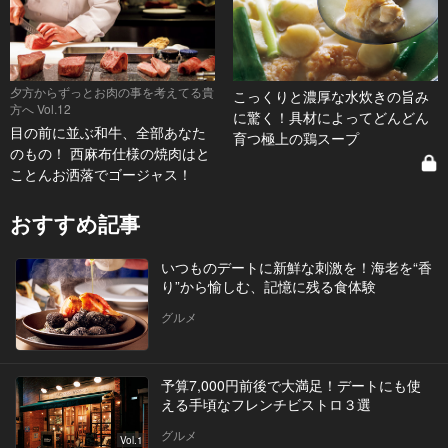
夕方からずっとお肉の事を考えてる貴
こっくりと濃厚な水炊きの旨み
方へ Vol.12
に驚く！具材によってどんどん
目の前に並ぶ和牛、全部あなた
育つ極上の鶏スープ
のもの！ 西麻布仕様の焼肉はと
ことんお洒落でゴージャス！
おすすめ記事
いつものデートに新鮮な刺激を！海老を“香
り”から愉しむ、記憶に残る食体験
グルメ
予算7,000円前後で大満足！デートにも使
える手頃なフレンチビストロ３選
グルメ
Vol.1