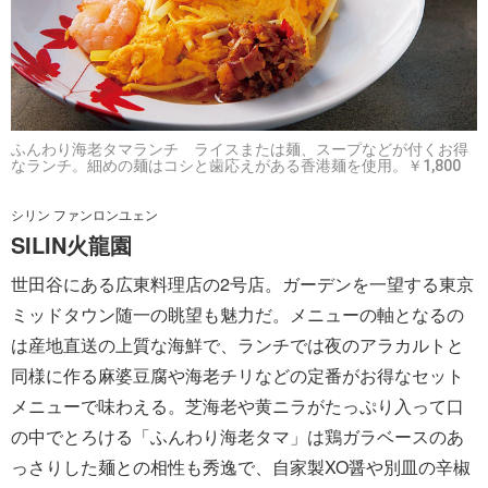
ふんわり海老タマランチ ライスまたは麺、スープなどが付くお得
なランチ。細めの麺はコシと歯応えがある香港麺を使用。￥1,800
シリン ファンロンユェン
SILIN火龍園
世田谷にある広東料理店の2号店。ガーデンを一望する東京
ミッドタウン随一の眺望も魅力だ。メニューの軸となるの
は産地直送の上質な海鮮で、ランチでは夜のアラカルトと
同様に作る麻婆豆腐や海老チリなどの定番がお得なセット
メニューで味わえる。芝海老や黄ニラがたっぷり入って口
の中でとろける「ふんわり海老タマ」は鶏ガラベースのあ
っさりした麺との相性も秀逸で、自家製XO醤や別皿の辛椒