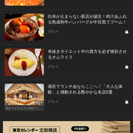
白米が止まらない新店が誕生！肉汁あふれ
る熟成和牛ハンバーグが中目黒でブーム！
グルメ
米抜きダイエット中の貴方を必ず挫折させ
るオムライス
グルメ
港区でランチ会ならここへ！「大人な体
験」と感動される艶やかな名店5選
グルメ
Vol.4
満足できる大人の港区ランチデート