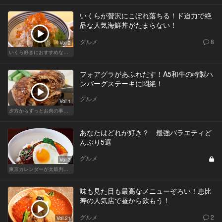
いくらが贅沢にこぼれ落ちる！ド迫力で絶
品な人気海鮮丼がたまらない！
グルメ
8
Vol.2
いくら好きにおすすめな東京の人気店！
フォアグラがあふれだす！A5和牛の特製ハ
ンバーグステーキに悶絶！
グルメ
Vol.1
夕方からずっとお肉の事を考えてる貴方へ
あなたはどれが好き？ 最強バラエティど
んぶり5選
グルメ
Vol.3
東京カレンダーが太鼓判！パワーチャージどんぶり祭
味も見た目も最高なメニューぞろい！恵比
寿の人気店で昼から飲もう！
グルメ
2
Vol.21