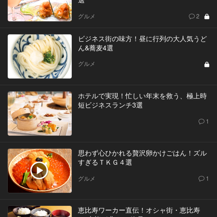
グルメ
2
ビジネス街の味方！昼に行列の大人気うど
ん&蕎麦4選
グルメ
ホテルで実現！忙しい年末を救う、極上時
短ビジネスランチ3選
1
思わず心ひかれる贅沢卵かけごはん！ズル
すぎるＴＫＧ４選
グルメ
1
恵比寿ワーカー直伝！オシャ街・恵比寿