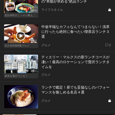
の“本能が求める”絶品ランチ
ライフスタイル
Vol.5
恵比寿民がこっそり教える、 “俺の恵比寿”
中途半端なカフェなんてつまらない！浅草
に行ったら絶対に食べたい喫茶店ランチ３
選
Vol.2
グルメ
2
永久保存版B級グルメ
ティエリー・マルクスの新ランチコースが
凄い！最高のロケーションで贅沢ランチタ
イムを
Vol.1
グルメ
銀座を遊びつくせ！
ランチで鑑定！昼でも妥協なしのパフォー
マンスを愉しめる名店４選
グルメ