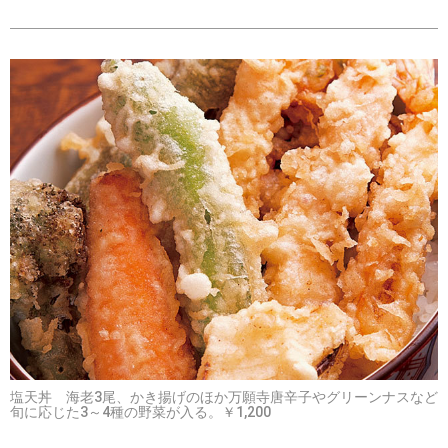
塩天丼 海老3尾、かき揚げのほか万願寺唐辛子やグリーンナスなど
旬に応じた3～4種の野菜が入る。￥1,200