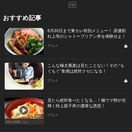
PR
おすすめ記事
8月20日まで東カレ特別メニュー！ 原価割
れ上等のシャトーブリアン丼を体験せよ！
グルメ
こんな極太蕎麦は見たことない！その “も
ぐもぐ”食感は絶対クセになる！
グルメ
見たら絶対食べたくなる…！極ウマ卵が光
輝く特上親子丼の濃厚な誘惑！
グルメ
Vol.1
白米を我慢しない