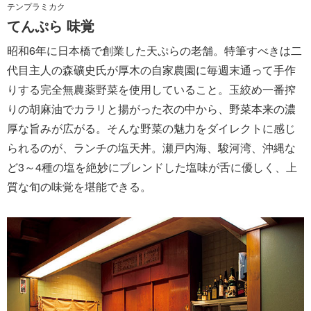
テンプラミカク
てんぷら 味覚
昭和6年に日本橋で創業した天ぷらの老舗。特筆すべきは二
代目主人の森礦史氏が厚木の自家農園に毎週末通って手作
りする完全無農薬野菜を使用していること。玉絞め一番搾
りの胡麻油でカラリと揚がった衣の中から、野菜本来の濃
厚な旨みが広がる。そんな野菜の魅力をダイレクトに感じ
られるのが、ランチの塩天丼。瀬戸内海、駿河湾、沖縄な
ど3～4種の塩を絶妙にブレンドした塩味が舌に優しく、上
質な旬の味覚を堪能できる。