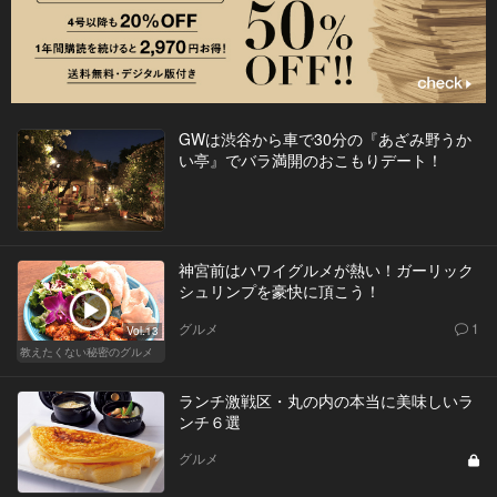
GWは渋谷から車で30分の『あざみ野うか
い亭』でバラ満開のおこもりデート！
神宮前はハワイグルメが熱い！ガーリック
シュリンプを豪快に頂こう！
グルメ
1
Vol.13
教えたくない秘密のグルメ
ランチ激戦区・丸の内の本当に美味しいラ
ンチ６選
グルメ