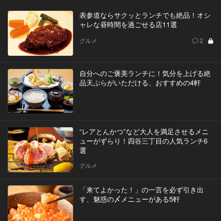
表参道ならサクッとランチでも絶品！オシ
ャレな昼時間を過ごせる店11選
グルメ
2
自分へのご褒美ランチに！気分を上げる絶
品天ぷらがいただける、おすすめの4軒
“レアとんかつ”など大人を満足させるメニ
ューがずらり！四谷三丁目の人気ランチ6
選
グルメ
「来てよかった！」の一言を必ず引き出
す、魅惑の〆メニューがある5軒