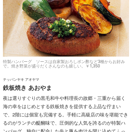
特製ハンバーグ ソースは自家製おろしポン酢など3種からお好み
で。焼き野菜が盛りだくさんなのも嬉しい。￥1,350
テッパンヤキ アオヤマ
鉄板焼き あおやま
夜は選りすぐりの黒毛和牛や料理長の故郷・三重から届く
海の幸をはじめとする鉄板焼きを提供する上品な佇まい
で、2階には個室も完備する。手軽に高級店の味を堪能でき
るのがランチの醍醐味で、圧倒的な人気を誇るのが特製ハ
ンバーグ。独自に配合した牛と豚を肉汁を閉じ込めてふっ