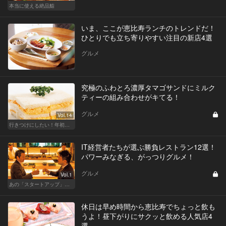
本当に使える絶品鮨
いま、ここが恵比寿ランチのトレンドだ！
ひとりでも立ち寄りやすい注目の新店4選
グルメ
究極のふわとろ濃厚タマゴサンドにミルク
ティーの組み合わせがキてる！
グルメ
Vol.14
行きつけにしたい！年初めのご褒美ランチ
IT経営者たちが選ぶ勝負レストラン12選！
パワーみなぎる、がっつりグルメ！
グルメ
Vol.1
あの「スタートアップ」経営者のここぞのチカラ飯 Vol.1
休日は早め時間から恵比寿でちょっと飲も
うよ！昼下がりにサクッと飲める人気店4
選