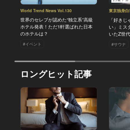
World Trend News Vol.130
東京独身白書2
世界のセレブが認めた“独立系”高級
「好きじ
ホテル発表！ただ1軒選ばれた日本
い」ミス
のホテルは？
いたZ世
#イベント
#サウナ
ロングヒット記事