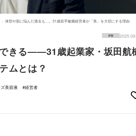
体型や肌に悩んだ過去も…。31歳若手敏腕経営者が「美」を大切にする理由
2025.09
PR
できる――31歳起業家・坂田航
テムとは？
ンズ美容液
#経営者