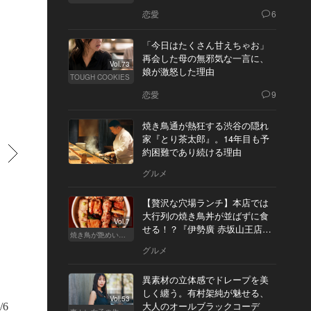
恋愛
6
「今日はたくさん甘えちゃお」
再会した母の無邪気な一言に、
Vol.73
娘が激怒した理由
TOUGH COOKIES
恋愛
9
焼き鳥通が熱狂する渋谷の隠れ
家『とり茶太郎』。14年目も予
すすむ
約困難であり続ける理由
グルメ
【贅沢な穴場ランチ】本店では
大行列の焼き鳥丼が並ばずに食
Vol.7
せる！？『伊勢廣 赤坂山王店』
焼き鳥が艶めいてきた
へ
グルメ
異素材の立体感でドレープを美
しく纏う。有村架純が魅せる、
Vol.53
大人のオールブラックコーデ
/6