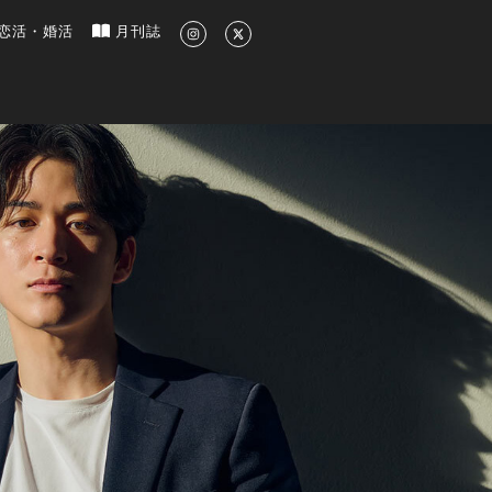
新のグルメ、洗練されたライフスタイル情報
恋活・婚活
月刊誌