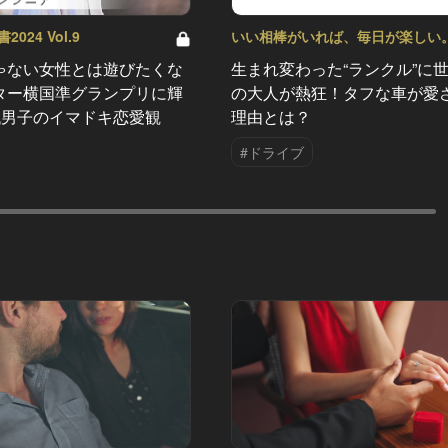
024 Vol.9
いい相棒がいれば、毎日が楽しい
ルマがあるとできること Vol.10
ゃない女性とは遊びたくな
生まれ変わった“ランクル”に
ター横国準グランプリに輝
の大人が熱狂！タフな車が愛
代男子のイマドキ恋愛観
理由とは？
#ドライブ