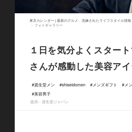
東京カレンダー | 最新のグルメ、洗練されたライフスタイル情報
フォトギャラリー
１日を気分よくスタート
さんが感動した美容アイ
#資生堂メン
#shiseidomen
#メンズギフト
#メ
#美容男子
提供：資生堂ジャパン