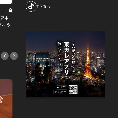
TikTok
東彼男子 Vol.12
。ク
筋トレ男子
「結婚願望はもちろんあります」長
世界中
目標は
身イケメンでおぼっちゃま。完璧す
される
な脂肪
ぎる彼の意外な苦悩
ーが実
#映画
#小説