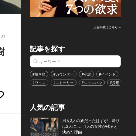
広告掲載はこちら≫
.01
記事を探す
樹
#焼き鳥
#カウンター
#小説
#イベント
#港区
#ワイン
#ストーリー
#シャンパン
#採用
#恋
人気の記事
男女3人の旅だったはずが、帰り
は2人に…。1人の女性が残ると
Vol.74
決めた理由
TOUGH COOKIES