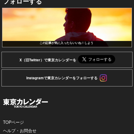
フォローする
この記事が気に入ったらいいね！しよう
X（旧Twitter）で東京カレンダーを
Instagramで東京カレンダーをフォローする
TOPページ
ヘルプ・お問合せ