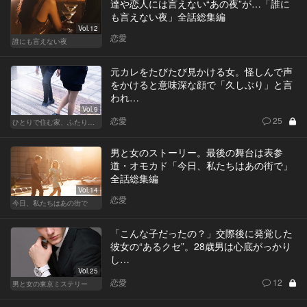
達や恋人には言えない“あの夜”が…「誰に
も言えない夜」全話総集編
Vol.12
恋愛
誰にも言えない夜
元カレをたびたび見かける女。怪しんで声
をかけると意味深な顔で「久しぶり」と言
われ…
Vol.9
恋愛
25
ひとりで住む家、ふたりで棲む家
男と女のストーリー。最後の舞台は表参
道・オモカド「今日、私たちはあの街で」
全話総集編
Vol.14
恋愛
今日、私たちはあの街で
「こんな子だったの？」交際後に発覚した
彼女の“あるクセ”。28歳男は心底がっかり
し…
Vol.25
恋愛
12
男と女の東京ミステリー