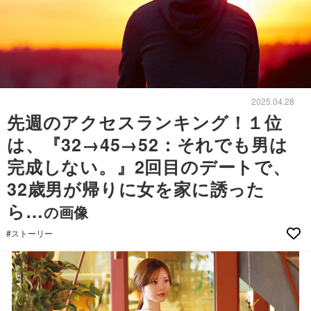
2025.04.28
先週のアクセスランキング！１位
は、『32→45→52：それでも男は
完成しない。』2回目のデートで、
32歳男が帰りに女を家に誘った
ら…
の画像
#ストーリー