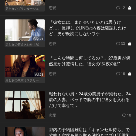
Vol.12
恋愛
12
男と女のブランルージュ
「彼女には、また会いたいとは思うけ
ど…」長押しでLINEの内容は確認したけ
ど、男が既読にしないワケ
Vol.195
恋愛
33
男と女の答えあわせ【A】
「こんな時間に何してるの？」27歳男が偶
然見かけ驚愕した、彼女の“深夜の顔”
恋愛
16
Vol.23
男と女の東京ミステリー
報われない男：24歳の美男子が溺れた、34
歳の人妻。ベッドで腕の中に彼女を入れる
だけで幸せで…
恋愛
10
都内の予約困難店は「キャンセル待ち」で
攻略！空席を勝ち取るSNS＆アプリ活用術