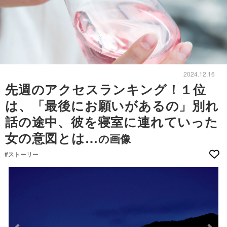
2024.12.16
先週のアクセスランキング！１位
は、「最後にお願いがあるの」別れ
話の途中、彼を寝室に連れていった
女の意図とは…
の画像
#ストーリー