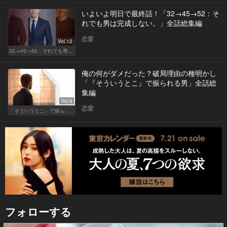
いよいよ明日で最終話！「32→45→52：そ
れでも男は完成しない。」全話総集編
恋愛
Vol.12
32→45→52：それでも男は完成しない。
俺の何がダメだった？破局理由の種明かし
「『そういうとこ』で振られる男」全話総
集編
Vol.9
恋愛
「そういうとこ」で振られる男
フォローする