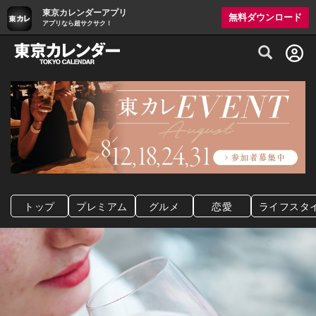
東京カレンダーアプリ
無料ダウンロード
アプリなら超サクサク！
グルメ情報・プレミアムレストラン予約サイト
トップ
プレミアム
グルメ
恋愛
ライフスタ