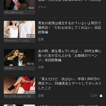
グルメ
Vol.8
予約が殺到する店。
男女の友情は成立するか？いよいよ明日で
最終話！「だれもゆるしてくれない」全話
総集編
Vol.16
恋愛
だれもゆるしてくれない
あの時、彼を選んでいれば…。20代を棒に
振った女が立ち上がる「お姫様のリベン
ジ」全話総集編
Vol.12
恋愛
お姫様のリベンジ
「美人だけど、次はない」年収1,500万の
商社マン。33歳美女とデートしてガッカリ
したこと
Vol.204
恋愛
21
男と女の答えあわせ【A】