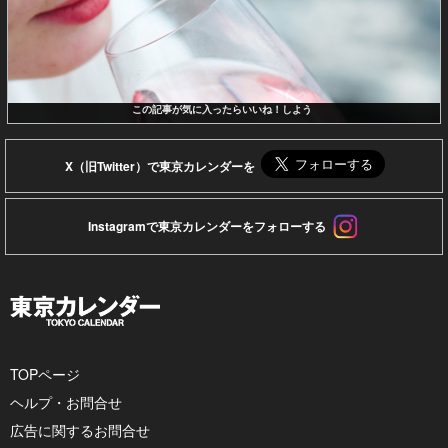
この記事が気に入ったらいいね！しよう
X（旧Twitter）で東京カレンダーを
Instagramで東京カレンダーをフォローする
TOPページ
ヘルプ・お問合せ
広告に関するお問合せ