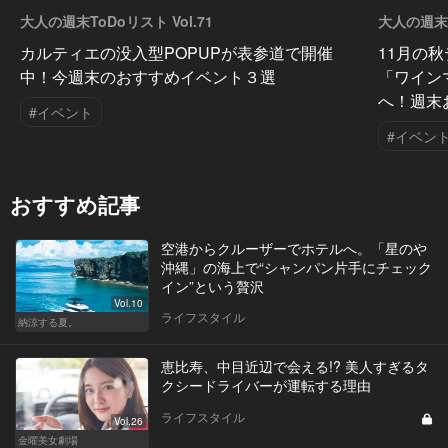
大人の週末ToDoリスト Vol.71
大人の週末T
カルティエの没入型POPUPが表参道で開催
11月の
中！今週末のおすすめイベント３選
「ワイン
へ！週末
#イベント
#イベン
おすすめ記事
空港からクルーザーでホテルへ。「星のや
沖縄」の海上で“シャンパン片手にチェック
イン”という贅沢
Vol.10
ライフスタイル
納涼する夏。
恵比寿、中目近辺で会える!? 美人すぎるタ
クシードライバーが運転する理由
ライフスタイル
Vol.26
金曜美女劇場