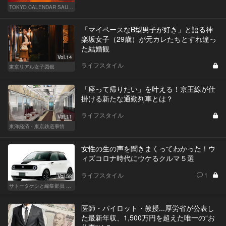
TOKYO CALENDAR SAUNA CLUB ― トウカレ サウナクラブ ―
「マイペースなB型男子が好き」と語る神
楽坂女子（29歳）が元カレたちとすれ違っ
た結婚観
Vol.14
ライフスタイル
東京リアル女子図鑑
「座って帰りたい」を叶える！京王線が仕
掛ける新たな通勤列車とは？
ライフスタイル
Vol.11
東洋経済・東京鉄道事情
女性の生の声を聞きまくってわかった！ウ
ィズコロナ時代にウケるクルマ５選
ライフスタイル
1
Vol.58
サトータケシと編集部員 船山の"CAR GENTSへの道"
医師・パイロット・教授...厚労省が公表し
た最新年収、1,500万円を超えた唯一の“お