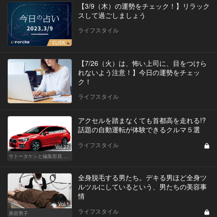
【3/9（木）の運勢をチェック！】リラック
スして過ごしましょう
ライフスタイル
【7/26（火）は、怖い上司に、目をつけら
れないよう注意！】今日の運勢をチェッ
ク！
ライフスタイル
アクセルを踏まなくても首都高を走れる!?
話題の自動運転が体験できるクルマ５選
ライフスタイル
Vol.27
サトータケシと編集部員 船山の"CAR GENTSへの道"
全身脱毛する男たち。デキる男ほど全身ツ
ルツルにしているという、男たちの美容事
情
Vol.1
ライフスタイル
美容男子