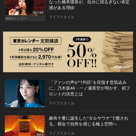
なった橋本環奈が、自分に揺るぎない肯定
感がある理由
Vol.153
ライフスタイル
表紙カレンダー
「ファンの声が“1列目”を目指す意気込み
に」乃木坂46・一ノ瀬美空が明かす、初フ
ロントの決意とは
ライフスタイル
麻布十番に誕生した“タルサウナ”で癒され
る。都会で自然を感じる極上空間へ
ライフスタイル
Vol.6