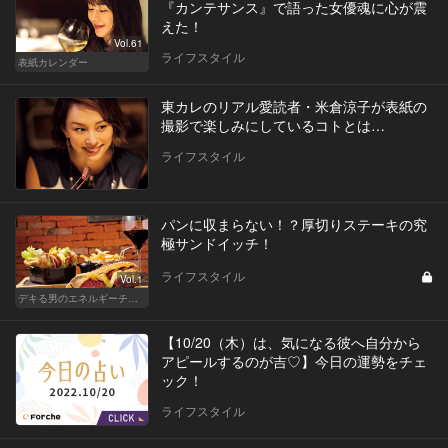
『カンテサンス』で語った女優魂に心が震
えた！
Vol.61
ライフスタイル
表紙カレンダー
東カレのリアル愛読者・米倉涼子が表紙の
撮影で楽しみにしているコトとは…
ライフスタイル
パンに収まらない！？厚切りステーキの究
極サンドイッチ！
ライフスタイル
Vol.1
デキる男のエネルギーチャージ POWER HOTELS ホテルがサンドイッチブームを牽引する！
【10/20（木）は、気になる彼へ自分から
アピールするのが吉♡】今日の運勢をチェ
ック！
ライフスタイル