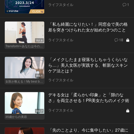
ライフスタイル
1
「私も綺麗になりたい！」同窓会で美の格
差を突きつけられた女が始めた3つのこと
ライフスタイル
18
Vol.6
Transform〜あなたは今の自分に満足してますか？〜
「メイクしたまま寝落ちしちゃうくらいな
ら…」美人女医が実践する、斬新なスキン
ケア法とは？
Vol.1
ライフスタイル
女医が教える！My best beauty
デキる女は「柔らかい印象」と「隙のな
さ」を両立させる！PR美女たちのメイク術
ライフスタイル
Vol.7
35歳からの美容
「先のことより、今に集中したい」27歳に