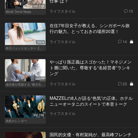
仕事”は？
Vol.239
ライフスタイル
15
World Trend News
在住7年目女子が教える、シンガポール旅
行の魅力。とっておきの場所20選！
ライフスタイル
14
Vol.4
休日ジェットセッター【厳選スポット編】
やっぱり孫正義はスゴかった！マネジメン
ト層に聞いた、尊敬する“名経営者”ランキ
ング
Vol.10
ライフスタイル
23
成功者が実践する “稼ぎ生活”
MAZZELの8人が語る“色気”の正体。ホテル
ニューオータニのスイートで本音トーク
ライフスタイル
Vol.156
表紙カレンダー
国民的女優・有村架純が、最高峰フレンチ