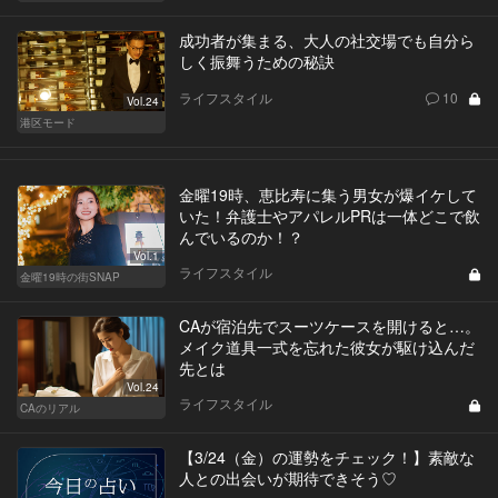
成功者が集まる、大人の社交場でも自分ら
しく振舞うための秘訣
ライフスタイル
10
Vol.24
港区モード
金曜19時、恵比寿に集う男女が爆イケして
いた！弁護士やアパレルPRは一体どこで飲
んでいるのか！？
Vol.1
ライフスタイル
金曜19時の街SNAP
CAが宿泊先でスーツケースを開けると…。
メイク道具一式を忘れた彼女が駆け込んだ
先とは
Vol.24
ライフスタイル
CAのリアル
【3/24（金）の運勢をチェック！】素敵な
人との出会いが期待できそう♡