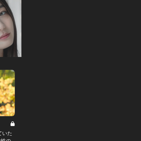
恋のジレンマ Vol.10
恋のジレン
ていた
「離婚したのに、つい頼っちゃ
「条件
女性の
う…」バツイチ女性が元夫とこっそ
た、デ