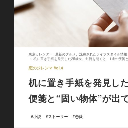
東京カレンダー | 最新のグルメ、洗練されたライフスタイル情報
机に置き手紙を発見した25歳女。封筒を開くと、1通の便箋と
恋のジレンマ Vol.4
机に置き手紙を発見した
便箋と“固い物体”が出
#小説
#ストーリー
#恋愛