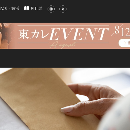
新のグルメ、洗練されたライフスタイル情報
恋活・婚活
月刊誌