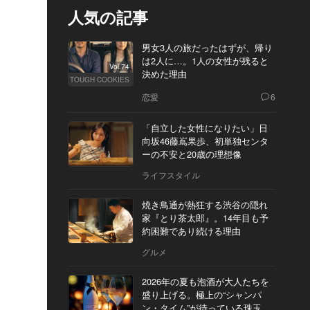
人気の記事
男女3人の旅だったはずが、帰り
は2人に…。1人の女性が残ると
Vol.74
決めた理由
TOUGH COOKIES
恋愛
6
「自立した女性になりたい」日
向坂46藤嶌果歩、初単独センタ
ーの不安と20歳の理想像
ライフスタイル
焼き鳥通が熱狂する渋谷の隠れ
家『とり茶太郎』。14年目も予
約困難であり続ける理由
グルメ
2026年の夏も泡酒が大人たちを
盛り上げる。極上の“シャンパ
ン・タイム”が待っている珠玉の