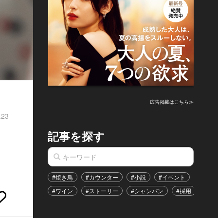
広告掲載はこちら≫
.23
記事を探す
#焼き鳥
#カウンター
#小説
#イベント
#港区
#ワイン
#ストーリー
#シャンパン
#採用
#恋