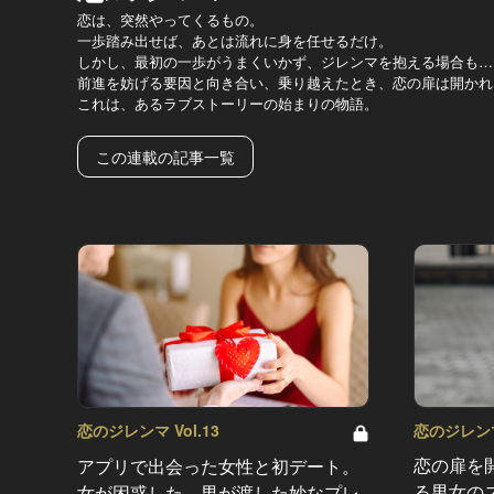
恋は、突然やってくるもの。
一歩踏み出せば、あとは流れに身を任せるだけ。
しかし、最初の一歩がうまくいかず、ジレンマを抱える場合も…
前進を妨げる要因と向き合い、乗り越えたとき、恋の扉は開かれ
これは、あるラブストーリーの始まりの物語。
この連載の記事一覧
恋のジレンマ 
恋のジレンマ Vol.13
恋の扉を
アプリで出会った女性と初デート。
る男女の
女が困惑した、男が渡した妙なプレ