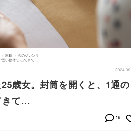
連載
恋のジレンマ
“固い物体”が出てきて…
2024.09
25歳女。封筒を開くと、1通の
てきて…
16