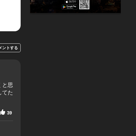
メントする
くと思
してた
39