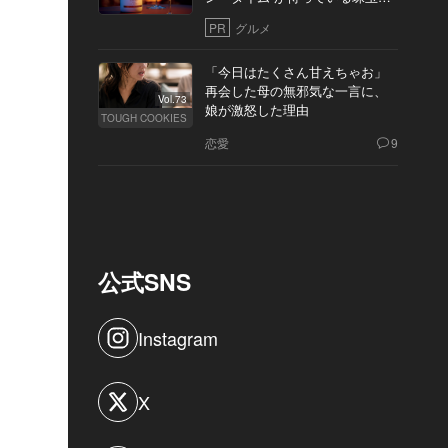
10軒
PR
グルメ
「今日はたくさん甘えちゃお」
再会した母の無邪気な一言に、
Vol.73
娘が激怒した理由
TOUGH COOKIES
恋愛
9
公式SNS
Instagram
X