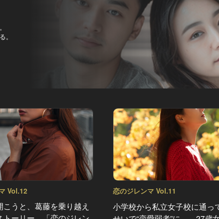
。
る。
Vol.12
恋のジレンマ Vol.11
開こうと、葛藤を乗り越え
小学校から私立女子校に通っ
ストーリー。「恋のジレン
せいで“恋愛弱者”に…。27歳