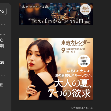
する
...
..
ら
期
28
...
無
広告掲載はこちら≫