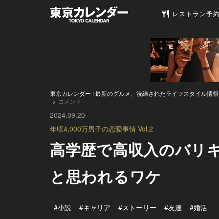
東京カレンダー 
レストラン予
東京カレンダー | 最新のグルメ、洗練されたライフスタイル情報
コメント
2024.09.20
年収4,000万男子の恋愛事情 Vol.2
高学歴で高収入のバリキ
と思われるワケ
#小説
#キャリア
#ストーリー
#友達
#婚活