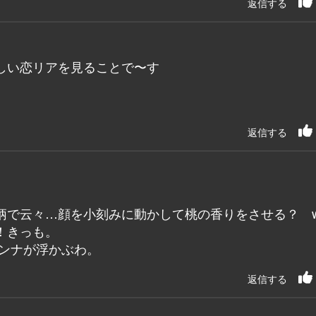
返信する
しい恋リアを見ることで〜す
返信する
柄で云々…顔を小刻みに動かして桃の香りをさせる？ 
！きっも。
オンナが浮かぶわ。
返信する