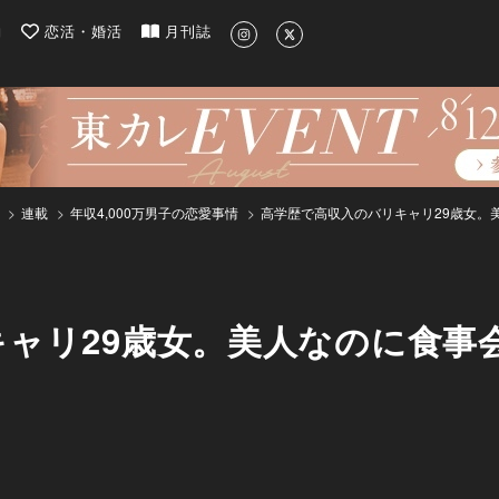
| 最新のグルメ、洗練されたライフスタイル情報
約
恋活・婚活
月刊誌
連載
年収4,000万男子の恋愛事情
高学歴で高収入のバリキャリ29歳女。
ャリ29歳女。美人なのに食事