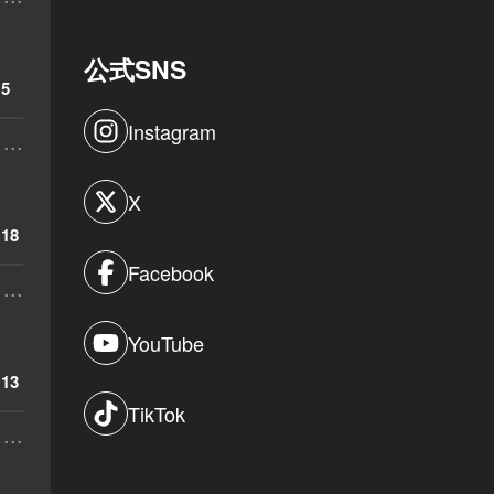
公式SNS
5
Instagram
...
X
18
Facebook
...
YouTube
13
TikTok
...