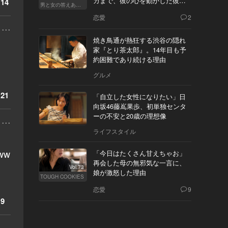
カまで、彼の心を動かした彼女
14
男と女の答えあわせ【Q】
の態度とは
恋愛
2
...
焼き鳥通が熱狂する渋谷の隠れ
家『とり茶太郎』。14年目も予
約困難であり続ける理由
グルメ
21
「自立した女性になりたい」日
向坂46藤嶌果歩、初単独センタ
ーの不安と20歳の理想像
...
ライフスタイル
ww
「今日はたくさん甘えちゃお」
再会した母の無邪気な一言に、
Vol.73
娘が激怒した理由
TOUGH COOKIES
恋愛
9
9
...