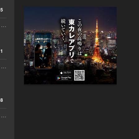
5
...
1
...
8
...