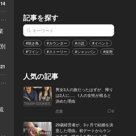
14
記事を探す
...
業
#焼き鳥
#カウンター
#小説
#イベント
#港区
個別
#ワイン
#ストーリー
#シャンパン
#採用
#恋愛
21
人気の記事
...
男女3人の旅だったはずが、帰り
は2人に…。1人の女性が残ると
Vol.74
決めた理由
TOUGH COOKIES
載
恋愛
6
29歳経営者が、3ヶ月で結婚を決
意した理由。初デートからケン
Vol.323