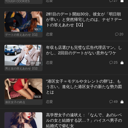
恋愛
27
TOUGH COOKIES
2軒目のデート開始30分。彼女が「明日朝
が早い」と突然帰宅したのは、ナゼ？デー
トの答えあわせ【Q】
Vol.1
恋愛
20
デートの答えあわせ【Q】
年収も店選びも完璧な広告代理店マン。し
かし、2回目のデートがない意外なワケ
恋愛
25
Vol.189
男と女の答えあわせ【Q】
“港区女子＝モデルやタレントの卵”は、も
う古い。進化した港区女子の新たな勢力図
とは
Vol.8
恋愛
49
港区女子の終点
高学歴女子の遠吠え：「なんで、あのレベ
ルの女と結婚する訳…？」ハイスペ男子の
結婚式で僻む女