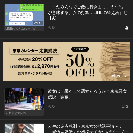
「またみんなでご飯に行きましょう^_^」
が意味する、女の打算：LINEの答えあわせ
【A】
Vol.12
恋愛
LINEの答えあわせ【A】
彼女は、果たして悪女だろうか？東京悪女
伝説、開幕。
恋愛
2
Vol.1
＃東京悪女伝説
人生の定点観測～東京女の就活事情～：
「就活＝婚活」お嬢様女子大生の“イージー