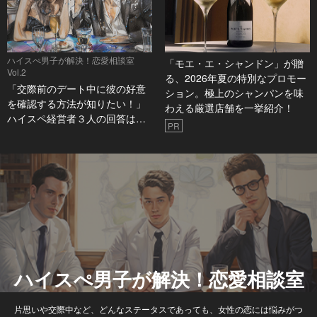
ハイスぺ男子が解決！恋愛相談室
「モエ・エ・シャンドン」が贈
Vol.2
る、2026年夏の特別なプロモー
「交際前のデート中に彼の好意
ション。極上のシャンパンを味
を確認する方法が知りたい！」
わえる厳選店舗を一挙紹介！
ハイスペ経営者３人の回答は…
PR
ハイスぺ男子が解決！恋愛相談室
片思いや交際中など、どんなステータスであっても、女性の恋には悩みがつ