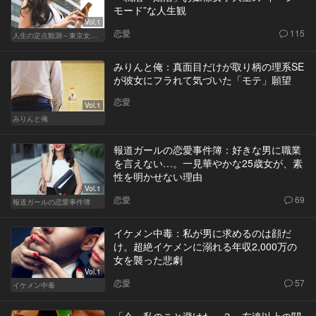
モード”な人生観
Vol.1
恋愛
115
人生の定点観測～東京女の就活事情～
みりんと俺：真面目だけが取り柄の理系SE
が彼女にフラれて気づいた「モテ」願望
恋愛
Vol.1
みりんと俺
報道ガールの恋愛事件簿：好きな男に職業
を言えない…。一見華やかな25歳女が、素
性を明かせない理由
Vol.1
恋愛
69
報道ガールの恋愛事件簿
イケメン中毒：私が男に求めるのは顔だ
け。超絶イケメンに溺れる年収2,000万の
女を襲った悲劇
Vol.1
恋愛
57
イケメン中毒
「今、私のこと避けた…？」友達以上の関