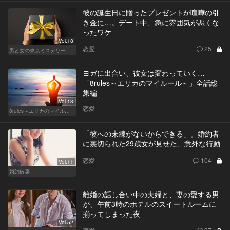
彼の誕生日に贈ったプレゼントが喧嘩の引
き金に…。デート中、急に雰囲気が悪くな
ったワケ
Vol.18
恋愛
25
男と女の東京ミステリー
ヨガに出合い、彼女は変わっていく…
「8rules～エリカのマイルール～」全話総
集編
Vol.13
恋愛
8rules～エリカのマイルール～
「彼への未練がないからできる」。婚約者
に裏切られた29歳女が見せた、意外な行動
恋愛
104
Vol.11
婚約破棄
離婚の話し合い中の夫婦と、妻の愛する男
が、午前3時のホテルのスイートルームに
揃ってしまった夜
Vol.52