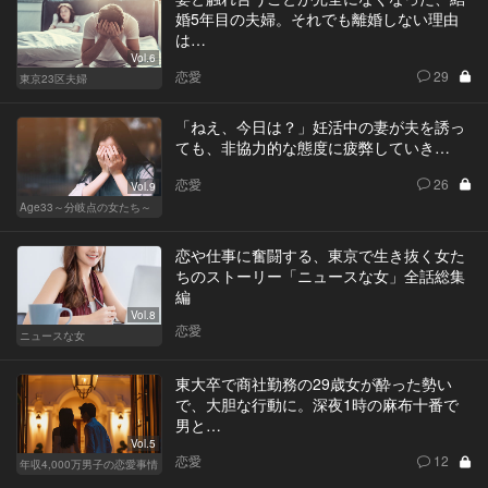
婚5年目の夫婦。それでも離婚しない理由
は…
Vol.6
恋愛
29
東京23区夫婦
「ねえ、今日は？」妊活中の妻が夫を誘っ
ても、非協力的な態度に疲弊していき…
恋愛
26
Vol.9
Age33～分岐点の女たち～
恋や仕事に奮闘する、東京で生き抜く女た
ちのストーリー「ニュースな女」全話総集
編
Vol.8
恋愛
ニュースな女
東大卒で商社勤務の29歳女が酔った勢い
で、大胆な行動に。深夜1時の麻布十番で
男と…
Vol.5
恋愛
12
年収4,000万男子の恋愛事情