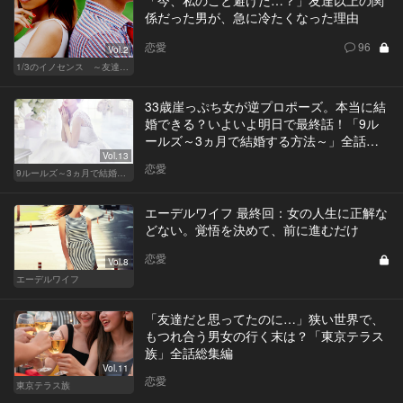
係だった男が、急に冷たくなった理由
恋愛
96
Vol.2
1/3のイノセンス ～友達の恋人～
33歳崖っぷち女が逆プロポーズ。本当に結
婚できる？いよいよ明日で最終話！「9ル
ールズ～3ヵ月で結婚する方法～」全話総
集編
Vol.13
恋愛
9ルールズ～3ヵ月で結婚する方法～
エーデルワイフ 最終回：女の人生に正解な
どない。覚悟を決めて、前に進むだけ
恋愛
Vol.8
エーデルワイフ
「友達だと思ってたのに…」狭い世界で、
もつれ合う男女の行く末は？「東京テラス
族」全話総集編
Vol.11
恋愛
東京テラス族