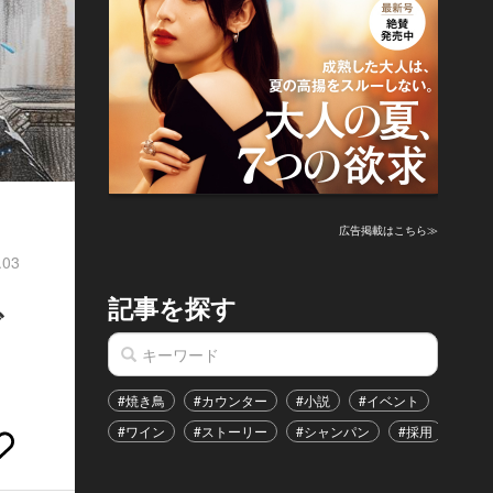
広告掲載はこちら≫
.03
記事を探す
で
#焼き鳥
#カウンター
#小説
#イベント
#港区
#ワイン
#ストーリー
#シャンパン
#採用
#恋