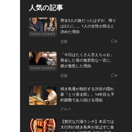
人気の記事
男女3人の旅だったはずが、帰り
は2人に…。1人の女性が残ると
Vol.74
決めた理由
TOUGH COOKIES
恋愛
6
「今日はたくさん甘えちゃお」
再会した母の無邪気な一言に、
Vol.73
娘が激怒した理由
TOUGH COOKIES
恋愛
9
焼き鳥通が熱狂する渋谷の隠れ
家『とり茶太郎』。14年目も予
約困難であり続ける理由
グルメ
【贅沢な穴場ランチ】本店では
大行列の焼き鳥丼が並ばずに食
Vol.7