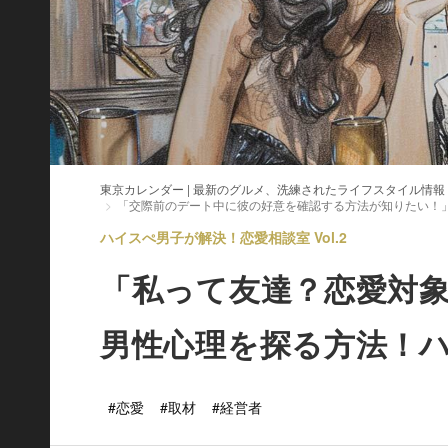
東京カレンダー | 最新のグルメ、洗練されたライフスタイル情報
「交際前のデート中に彼の好意を確認する方法が知りたい！
ハイスぺ男子が解決！恋愛相談室 Vol.2
「私って友達？恋愛対
男性心理を探る方法！
#恋愛
#取材
#経営者