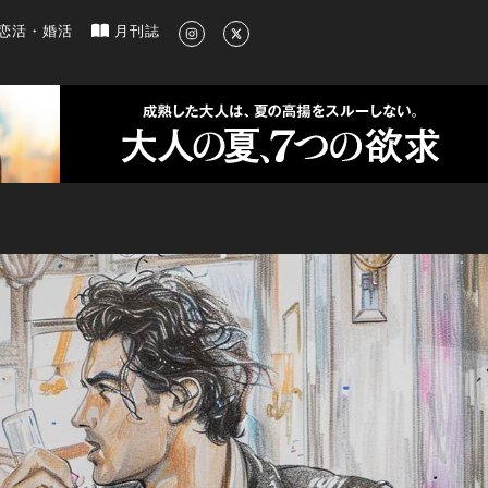
新のグルメ、洗練されたライフスタイル情報
恋活・婚活
月刊誌