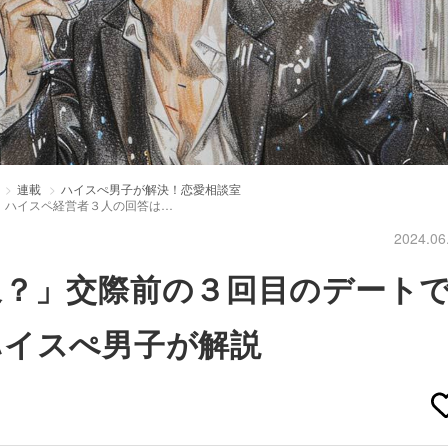
連載
ハイスぺ男子が解決！恋愛相談室
」ハイスペ経営者３人の回答は…
2024.06
象？」交際前の３回目のデート
ハイスぺ男子が解説