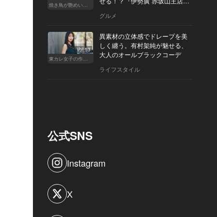
せる！？『伊勢廣 赤坂山王店』
焼き鳥が艶めいてきた
へ
グルメ
異素材の立体感でドレープを美
しく纏う。有村架純が魅せる、
Vol.53
大人のオールブラックコーデ
東カレ女子の作り方
ライフスタイル
公式SNS
Instagram
X