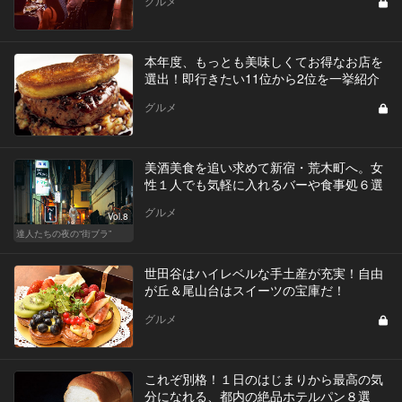
グルメ
本年度、もっとも美味しくてお得なお店を
選出！即行きたい11位から2位を一挙紹介
グルメ
美酒美食を追い求めて新宿・荒木町へ。女
性１人でも気軽に入れるバーや食事処６選
グルメ
Vol.8
達人たちの夜の“街ブラ”
世田谷はハイレベルな手土産が充実！自由
が丘＆尾山台はスイーツの宝庫だ！
グルメ
これぞ別格！１日のはじまりから最高の気
分になれる、都内の絶品ホテルパン８選