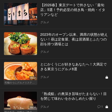
【2026春】東京デートで外さない「最旬
店」5選！予約必至の焼き鳥・焼肉・イタ
リアンなど
グルメ
2023年のオープン以来、満席の状態が絶え
ない！昼は定食屋、夜は居酒屋とふたつの
顔を持つ酒場とは
グルメ
とにかくうにが好きなあなたへ！大満足で
きる東京うにグルメ8選
グルメ
Vol.3
究極のうにグルメリスティクル
「熟成鮨」の奥深き旨味がたまらない！目
を閉じて味わいをかみしめたい握り
グルメ
1
Vol.4
鮨の名店、自慢の「逸品」