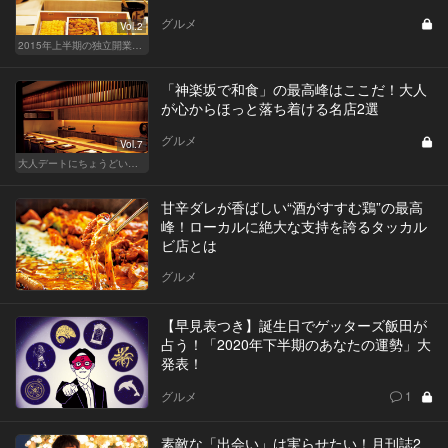
グルメ
Vol.2
2015年上半期の独立開業シェフまとめ
「神楽坂で和食」の最高峰はここだ！大人
が心からほっと落ち着ける名店2選
グルメ
Vol.7
大人デートにちょうどいい、神楽坂でしっぽり和食
甘辛ダレが香ばしい“酒がすすむ鶏”の最高
峰！ローカルに絶大な支持を誇るタッカル
ビ店とは
グルメ
【早見表つき】誕生日でゲッターズ飯田が
占う！「2020年下半期のあなたの運勢」大
発表！
グルメ
1
素敵な「出会い」は実らせたい！月刊誌2