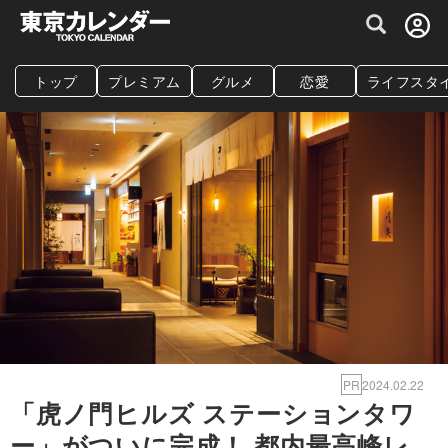
グルメ情報・プレミアムレストラン予約サイト
トップ
プレミアム
グルメ
恋愛
ライフスタ
PR
2024.02.22
「虎ノ門ヒルズ ステーションタワ
ー」がついに完成！ 都内最高峰レ