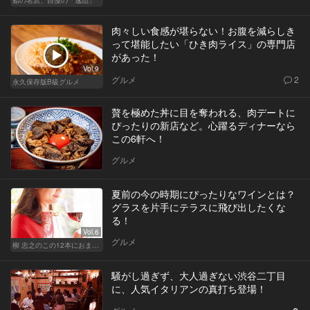
肉々しい食感が堪らない！お腹を減らしき
って堪能したい「ひき肉ライス」の専門店
があった！
Vol.9
グルメ
2
永久保存版B級グルメ
贅を極めた丼に目を奪われる、肉デートに
ぴったりの新店など。心躍るディナーなら
この6軒へ！
グルメ
夏前の今の時期にぴったりなワインとは？
グラスを片手にテラスに飛び出したくな
る！
Vol.6
グルメ
柳 忠之のこの12本におまかせ
騒がし過ぎず、大人過ぎない渋谷二丁目
に、人気イタリアンの真打ち登場！