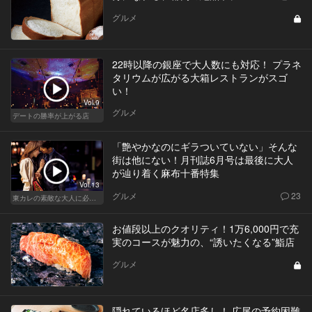
グルメ
22時以降の銀座で大人数にも対応！ プラネ
タリウムが広がる大箱レストランがスゴ
い！
Vol.9
グルメ
デートの勝率が上がる店
「艶やかなのにギラついていない」そんな
街は他にない！月刊誌6月号は最後に大人
が辿り着く麻布十番特集
Vol.13
グルメ
23
東カレの素敵な大人に必要なこと
お値段以上のクオリティ！1万6,000円で充
実のコースが魅力の、“誘いたくなる”鮨店
グルメ
隠れているほど名店多し！ 広尾の予約困難