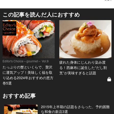
この記事を読んだ人におすすめ
Editor's Choice～gourmet～ Vol.9
疲れた身体にじんわり染み渡
たっぷりの蟹といくらで、贅沢
る！西麻布に誕生した“だし割
に運気アップ！美味しく福を取
烹”が美味すぎると話題
り込める2024年おすすめの恵方
巻5選
おすすめ記事
2015年上半期の話題をさらった、予約困難
な和食の新店3選