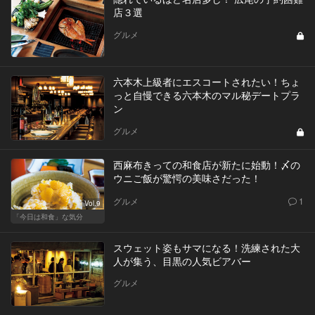
店３選
グルメ
六本木上級者にエスコートされたい！ちょ
っと自慢できる六本木のマル秘デートプラ
ン
グルメ
西麻布きっての和食店が新たに始動！〆の
ウニご飯が驚愕の美味さだった！
グルメ
1
Vol.9
「今日は和食」な気分
スウェット姿もサマになる！洗練された大
人が集う、目黒の人気ビアバー
グルメ