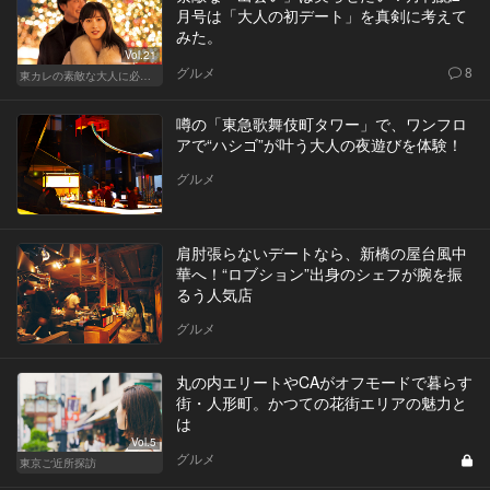
月号は「大人の初デート」を真剣に考えて
みた。
Vol.21
グルメ
8
東カレの素敵な大人に必要なこと
噂の「東急歌舞伎町タワー」で、ワンフロ
アで“ハシゴ”が叶う大人の夜遊びを体験！
グルメ
肩肘張らないデートなら、新橋の屋台風中
華へ！“ロブション”出身のシェフが腕を振
るう人気店
グルメ
丸の内エリートやCAがオフモードで暮らす
街・人形町。かつての花街エリアの魅力と
は
Vol.5
グルメ
東京ご近所探訪